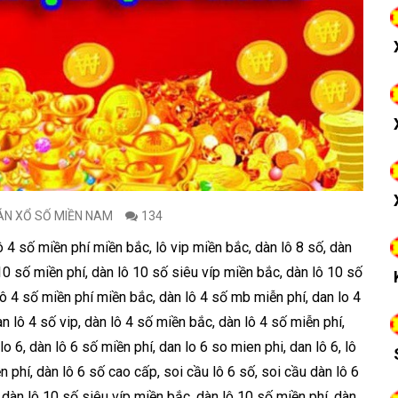
OÁN XỔ SỐ MIỀN NAM
134
ô 4 số miền phí miền bắc, lô vip miền bắc, dàn lô 8 số, dàn
10 số miền phí, dàn lô 10 số siêu víp miền bắc, dàn lô 10 số
 lô 4 số miền phí miền bắc, dàn lô 4 số mb miễn phí, dan lo 4
àn lô 4 số vip, dàn lô 4 số miền bắc, dàn lô 4 số miễn phí,
 lo 6, dàn lô 6 số miền phí, dan lo 6 so mien phi, dan lô 6, lô
 phí, dàn lô 6 số cao cấp, soi cầu lô 6 số, soi cầu dàn lô 6
, dàn lô 10 số siêu víp miền bắc, dàn lô 10 số miền phí, dàn