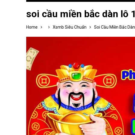
soi cầu miền bắc dàn lô 
Home
Xsmb Siêu Chuẩn
Soi Cầu Miền Bắc Dà