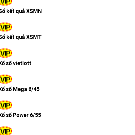
Sổ kết quả XSMN
Sổ kết quả XSMT
Xổ số vietlott
Xổ số Mega 6/45
Xổ số Power 6/55