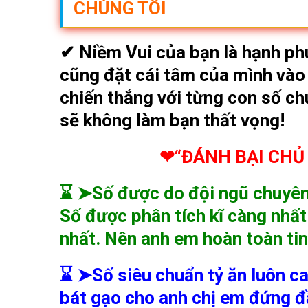
CHÚNG TÔI
✔ Niềm Vui của bạn là hạnh phú
cũng đặt cái tâm của mình vào
chiến thắng với từng con số ch
sẽ không làm bạn thất vọng!
❤“ĐÁNH BẠI CHỦ 
⌛ ➤Số được do đội ngũ chuyên 
Số được phân tích kĩ càng nhất 
nhất. Nên anh em hoàn toàn ti
⌛ ➤Số siêu chuẩn tỷ ăn luôn ca
bát gạo cho anh chị em đứng đ