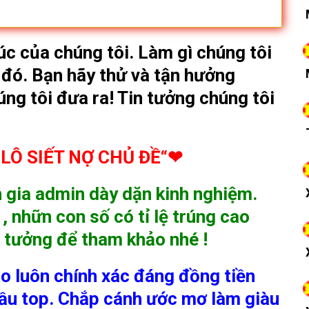
c của chúng tôi. Làm gì chúng tôi
 đó. Bạn hãy thử và tận hưởng
úng tôi đưa ra! Tin tưởng chúng tôi
LÔ SIẾT NỢ CHỦ ĐỀ“❤
gia admin dày dặn kinh nghiệm.
, nhữn con số có tỉ lệ trúng cao
n tưởng để tham khảo nhé !
o luôn chính xác đáng đồng tiền
ầu top. Chắp cánh ước mơ làm giàu