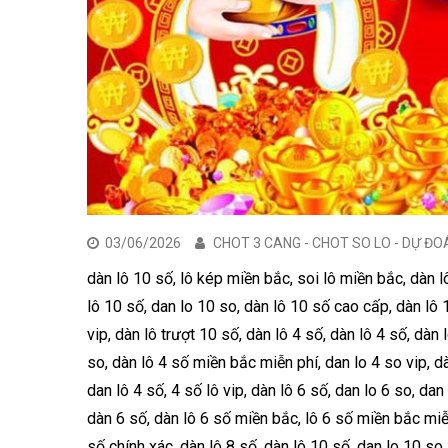
03/06/2026
CHOT 3 CANG - CHOT SO LO - DỰ Đ
dàn lô 10 số, lô kép miền bắc, soi lô miền bắc, dàn l
lô 10 số, dan lo 10 so, dàn lô 10 số cao cấp, dàn lô 
vip, dàn lô trượt 10 số, dàn lô 4 số, dàn lô 4 số, dàn
so, dàn lô 4 số miền bắc miễn phí, dan lo 4 so vip, d
dan lô 4 số, 4 số lô vip, dàn lô 6 số, dan lo 6 so, dan
dàn 6 số, dàn lô 6 số miền bắc, lô 6 số miền bắc miễn
số chính xác, dàn lô 8 số, dàn lô 10 số, dan lo 10 so