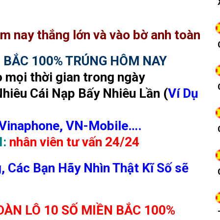
m nay thắng lớn và vào bờ anh toàn
N BẮC 100% TRÚNG HÔM NAY
mọi thời gian trong ngày
hiêu Cái Nạp Bấy Nhiêu Lần (
Ví Dụ
 Vinaphone, VN-Mobile….
I:
nhân viên tư vấn 24/24
, Các Bạn Hãy Nhìn Thật Kĩ Số sẽ
DÀN LÔ 10 SỐ MIỀN BẮC 100%