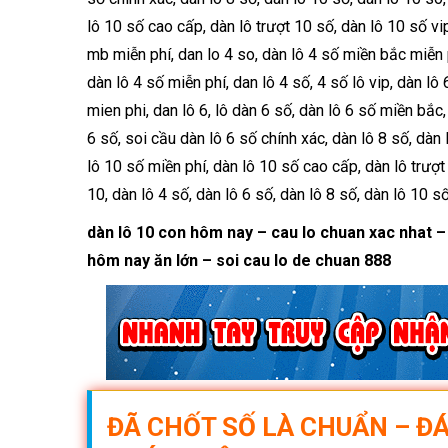
lô 10 số cao cấp, dàn lô trượt 10 số, dàn lô 10 số vi
mb miễn phí, dan lo 4 so, dàn lô 4 số miền bắc miễn p
dàn lô 4 số miễn phí, dan lô 4 số, 4 số lô vip, dàn lô 
mien phi, dan lô 6, lô dàn 6 số, dàn lô 6 số miền bắc
6 số, soi cầu dàn lô 6 số chính xác, dàn lô 8 số, dàn
lô 10 số miền phí, dàn lô 10 số cao cấp, dàn lô trượt 
10, dàn lô 4 số, dàn lô 6 số, dàn lô 8 số, dàn lô 10 s
dàn lô 10 con hôm nay
– cau lo chuan xac nhat 
hôm nay ăn lớn – soi cau lo de chuan 888
ĐÃ CHỐT SỐ LÀ CHUẨN – ĐÁ