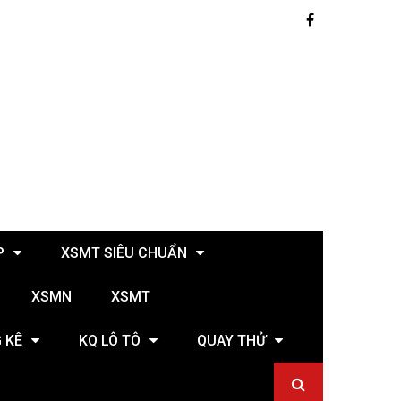
P
XSMT SIÊU CHUẨN
XSMN
XSMT
 KÊ
KQ LÔ TÔ
QUAY THỬ