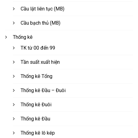
Cầu lật liên tục (MB)
Cầu bạch thủ (MB)
Thống kê
TK từ 00 đến 99
Tần suất xuất hiện
Thống kê Tổng
Thống kê Đầu – Đuôi
Thống kê Đuôi
Thống kê Đầu
Thống kê lô kép