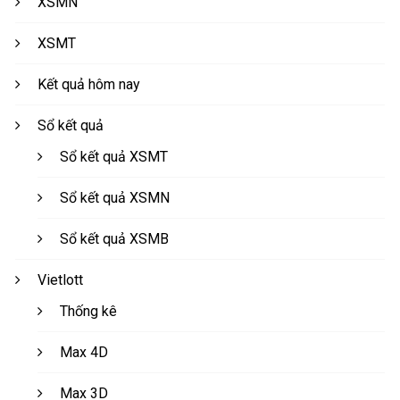
XSMN
XSMT
Kết quả hôm nay
Sổ kết quả
Sổ kết quả XSMT
Sổ kết quả XSMN
Sổ kết quả XSMB
Vietlott
Thống kê
Max 4D
Max 3D