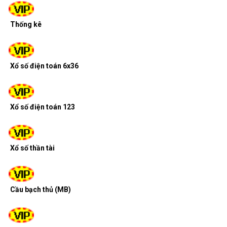
Thống kê
Xổ số điện toán 6x36
Xổ số điện toán 123
Xổ số thần tài
Cầu bạch thủ (MB)