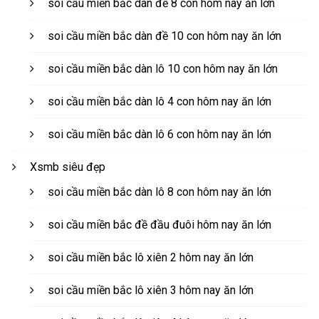
soi cầu miền bắc dàn đề 8 con hôm nay ăn lớn
soi cầu miền bắc dàn đề 10 con hôm nay ăn lớn
soi cầu miền bắc dàn lô 10 con hôm nay ăn lớn
soi cầu miền bắc dàn lô 4 con hôm nay ăn lớn
soi cầu miền bắc dàn lô 6 con hôm nay ăn lớn
Xsmb siêu đẹp
soi cầu miền bắc dàn lô 8 con hôm nay ăn lớn
soi cầu miền bắc đề đầu đuôi hôm nay ăn lớn
soi cầu miền bắc lô xiên 2 hôm nay ăn lớn
soi cầu miền bắc lô xiên 3 hôm nay ăn lớn