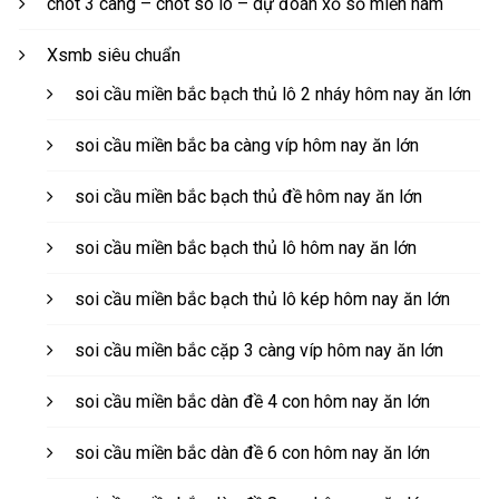
chot 3 cang – chot so lo – dự đoán xổ số miền nam
Xsmb siêu chuẩn
soi cầu miền bắc bạch thủ lô 2 nháy hôm nay ăn lớn
soi cầu miền bắc ba càng víp hôm nay ăn lớn
soi cầu miền bắc bạch thủ đề hôm nay ăn lớn
soi cầu miền bắc bạch thủ lô hôm nay ăn lớn
soi cầu miền bắc bạch thủ lô kép hôm nay ăn lớn
soi cầu miền bắc cặp 3 càng víp hôm nay ăn lớn
soi cầu miền bắc dàn đề 4 con hôm nay ăn lớn
soi cầu miền bắc dàn đề 6 con hôm nay ăn lớn