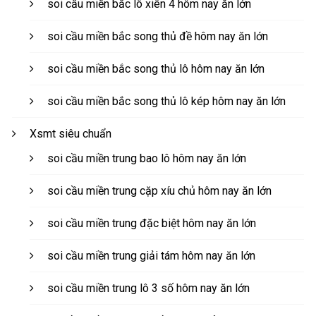
soi cầu miền bắc lô xiên 4 hôm nay ăn lớn
soi cầu miền bắc song thủ đề hôm nay ăn lớn
soi cầu miền bắc song thủ lô hôm nay ăn lớn
soi cầu miền bắc song thủ lô kép hôm nay ăn lớn
Xsmt siêu chuẩn
soi cầu miền trung bao lô hôm nay ăn lớn
soi cầu miền trung cặp xíu chủ hôm nay ăn lớn
soi cầu miền trung đặc biệt hôm nay ăn lớn
soi cầu miền trung giải tám hôm nay ăn lớn
soi cầu miền trung lô 3 số hôm nay ăn lớn