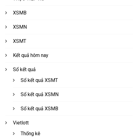
XSMB
XSMN
XSMT
Kết quả hôm nay
Sổ kết quả
Sổ kết quả XSMT
Sổ kết quả XSMN
Sổ kết quả XSMB
Vietlott
Thống kê