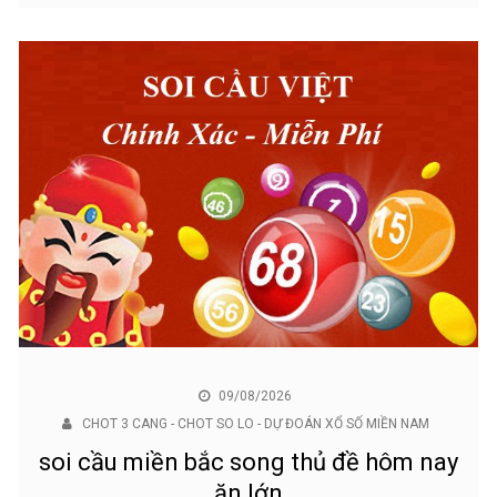
09/08/2026
CHOT 3 CANG - CHOT SO LO - DỰ ĐOÁN XỔ SỐ MIỀN NAM
soi cầu miền bắc song thủ đề hôm nay
ăn lớn