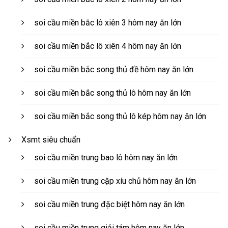
soi cầu miền bắc lô xiên 3 hôm nay ăn lớn
soi cầu miền bắc lô xiên 4 hôm nay ăn lớn
soi cầu miền bắc song thủ đề hôm nay ăn lớn
soi cầu miền bắc song thủ lô hôm nay ăn lớn
soi cầu miền bắc song thủ lô kép hôm nay ăn lớn
Xsmt siêu chuẩn
soi cầu miền trung bao lô hôm nay ăn lớn
soi cầu miền trung cặp xíu chủ hôm nay ăn lớn
soi cầu miền trung đặc biệt hôm nay ăn lớn
soi cầu miền trung giải tám hôm nay ăn lớn