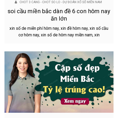
CHOT 3 CANG - CHOT SO LO - DỰ ĐOÁN XỔ SỐ MIỀN NAM
soi cầu miền bắc dàn đề 6 con hôm nay
ăn lớn
xin số de miễn phí hôm nay, xin đề hôm nay, xin số cầu
cơ hôm nay, xin số de hôm nay miền nam, xin