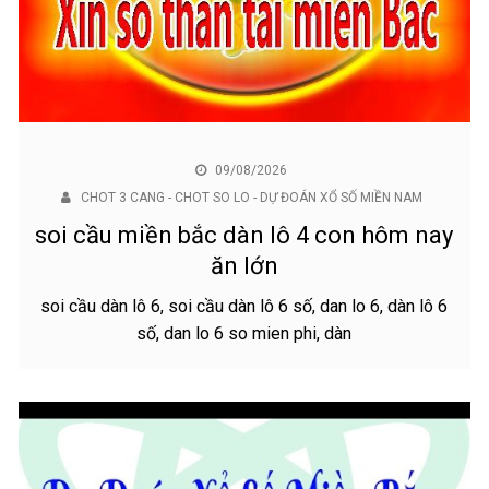
09/08/2026
CHOT 3 CANG - CHOT SO LO - DỰ ĐOÁN XỔ SỐ MIỀN NAM
soi cầu miền bắc dàn lô 4 con hôm nay
ăn lớn
soi cầu dàn lô 6, soi cầu dàn lô 6 số, dan lo 6, dàn lô 6
số, dan lo 6 so mien phi, dàn