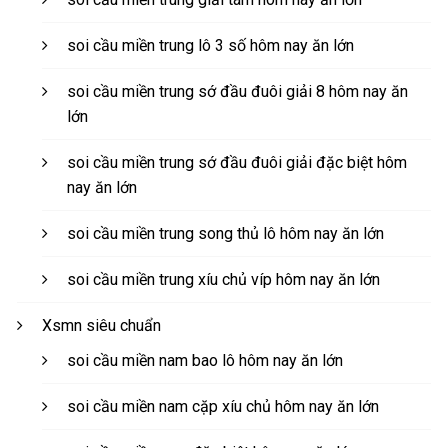
soi cầu miền trung lô 3 số hôm nay ăn lớn
soi cầu miền trung sớ đầu đuôi giải 8 hôm nay ăn
lớn
soi cầu miền trung sớ đầu đuôi giải đặc biệt hôm
nay ăn lớn
soi cầu miền trung song thủ lô hôm nay ăn lớn
soi cầu miền trung xíu chủ víp hôm nay ăn lớn
Xsmn siêu chuẩn
soi cầu miền nam bao lô hôm nay ăn lớn
soi cầu miền nam cặp xíu chủ hôm nay ăn lớn