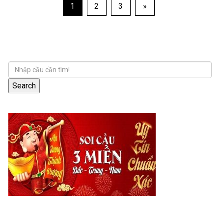
Điều
1
2
3
»
hướng
bài
viết
Search