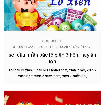
09/08/2026
CHOT 3 CANG - CHOT SO LO - DỰ ĐOÁN XỔ SỐ MIỀN NAM
soi cầu miền bắc lô xiên 3 hôm nay ăn
lớn
soi cau lo xien 2, cau lo ra nhieu nhat, xiên 2 mb, xiên 2
miền bắc, xiên 2 miền nam, xiên 2 miễn phí,