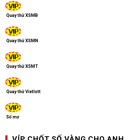
Quay thử XSMB
Quay thử XSMN
Quay thử XSMT
Quay thử Vietlott
Sổ mơ
VÍP CHỐT SỐ VÀNG CHO ANH