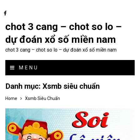
chot 3 cang – chot so lo –
dự đoán xổ số miền nam
chot 3 cang – chot so lo – dự đoán xổ số miền nam
MENU
Danh mục:
Xsmb siêu chuẩn
Home
Xsmb Siêu Chuẩn