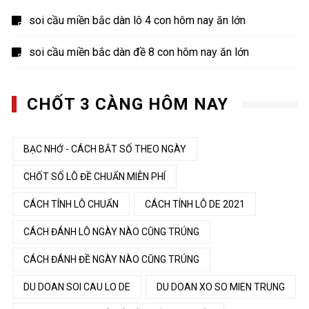
soi cầu miền bắc dàn lô 4 con hôm nay ăn lớn
soi cầu miền bắc dàn đề 8 con hôm nay ăn lớn
CHỐT 3 CÀNG HÔM NAY
BẠC NHỚ - CÁCH BẮT SỐ THEO NGÀY
CHỐT SỐ LÔ ĐỀ CHUẨN MIỄN PHÍ
CÁCH TÍNH LÔ CHUẨN
CÁCH TÍNH LÔ DE 2021
CÁCH ĐÁNH LÔ NGÀY NÀO CŨNG TRÚNG
CÁCH ĐÁNH ĐỀ NGÀY NÀO CŨNG TRÚNG
DU DOAN SOI CAU LO DE
DU DOAN XO SO MIEN TRUNG