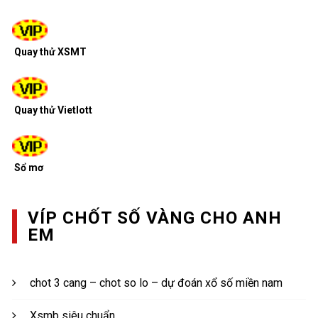
Quay thử XSMT
Quay thử Vietlott
Sổ mơ
VÍP CHỐT SỐ VÀNG CHO ANH
EM
chot 3 cang – chot so lo – dự đoán xổ số miền nam
Xsmb siêu chuẩn