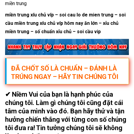
miền trung
miền trung xíu chủ víp
– soi cau lo de mien trung – soi
cầu miền trung xíu chủ víp hôm nay ăn lớn –
xỉu chủ
miền trung
– số chuẩn xỉu chủ –
soi cầu vip
ĐÃ CHỐT SỐ LÀ CHUẨN – ĐÁNH LÀ
TRÚNG NGAY – HÃY TIN CHÚNG TÔI
✔ Niềm Vui của bạn là hạnh phúc của
chúng tôi. Làm gì chúng tôi cũng đặt cái
tâm của mình vào đó. Bạn hãy thử và tận
hưởng chiến thắng với từng con số chúng
tôi đưa ra! Tin tưởng chúng tôi sẽ không