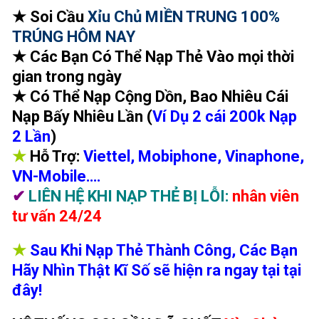
★
Soi Cầu
Xỉu Chủ MIỀN TRUNG 100%
TRÚNG HÔM NAY
★
Các Bạn Có Thể Nạp Thẻ Vào mọi thời
gian trong ngày
★
Có Thể Nạp Cộng Dồn, Bao Nhiêu Cái
Nạp Bấy Nhiêu Lần (
Ví Dụ 2 cái 200k Nạp
2 Lần
)
★
Hỗ Trợ:
Viettel, Mobiphone, Vinaphone,
VN-Mobile….
✔
LIÊN HỆ KHI NẠP THẺ BỊ LỖI:
nhân viên
tư vấn 24/24
★
Sau Khi Nạp Thẻ Thành Công, Các Bạn
Hãy Nhìn Thật Kĩ Số sẽ hiện ra ngay tại tại
đây!