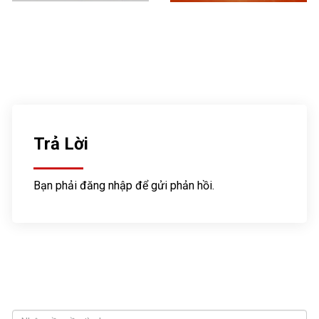
07/08/2026
07/08/2026
Trả Lời
Bạn phải
đăng nhập
để gửi phản hồi.