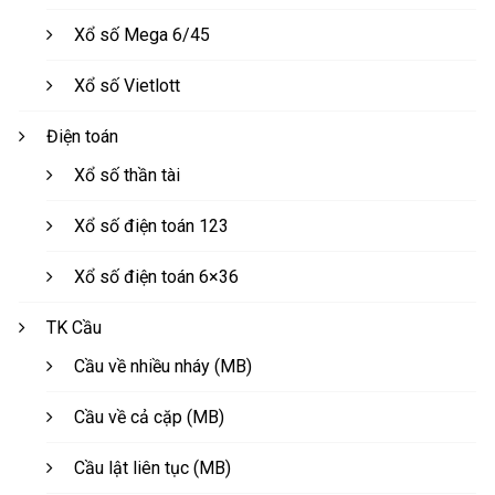
Xổ số Mega 6/45
Xổ số Vietlott
Điện toán
Xổ số thần tài
Xổ số điện toán 123
Xổ số điện toán 6×36
TK Cầu
Cầu về nhiều nháy (MB)
Cầu về cả cặp (MB)
Cầu lật liên tục (MB)