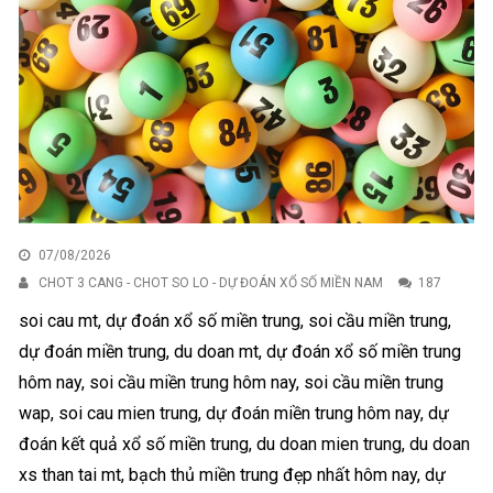
07/08/2026
CHOT 3 CANG - CHOT SO LO - DỰ ĐOÁN XỔ SỐ MIỀN NAM
187
soi cau mt, dự đoán xổ số miền trung, soi cầu miền trung,
dự đoán miền trung, du doan mt, dự đoán xổ số miền trung
hôm nay, soi cầu miền trung hôm nay, soi cầu miền trung
wap, soi cau mien trung, dự đoán miền trung hôm nay, dự
đoán kết quả xổ số miền trung, du doan mien trung, du doan
xs than tai mt, bạch thủ miền trung đẹp nhất hôm nay, dự