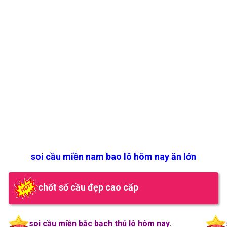
soi cầu miền nam bao lô hôm nay ăn lớn
chốt số cầu đẹp cao cấp
soi cầu miền bắc bạch thủ lô hôm nay.