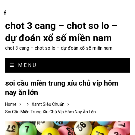
chot 3 cang – chot so lo –
dự đoán xổ số miền nam
chot 3 cang – chot so lo – dự đoán xổ số miền nam
MENU
soi cầu miền trung xíu chủ víp hôm
nay ăn lớn
Home
Xsmt Siêu Chuẩn
Soi Cầu Miền Trung Xíu Chủ Víp Hôm Nay Ăn Lớn