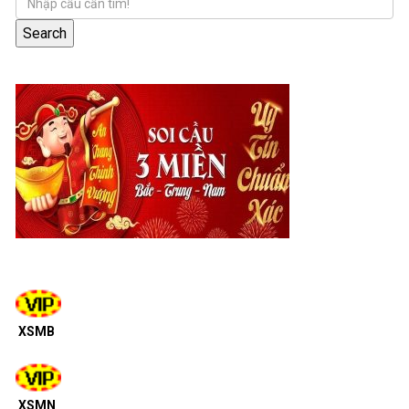
Search
XSMB
XSMN