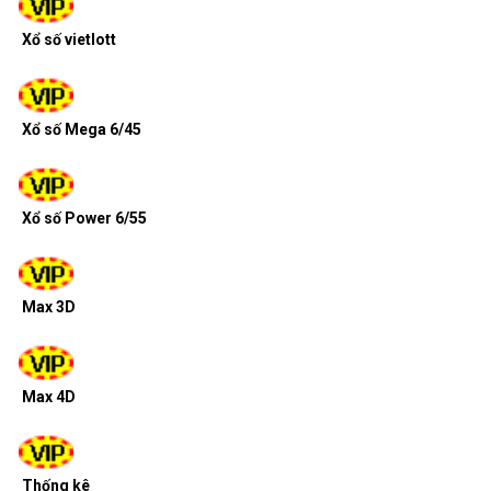
Xổ số vietlott
Xổ số Mega 6/45
Xổ số Power 6/55
Max 3D
Max 4D
Thống kê