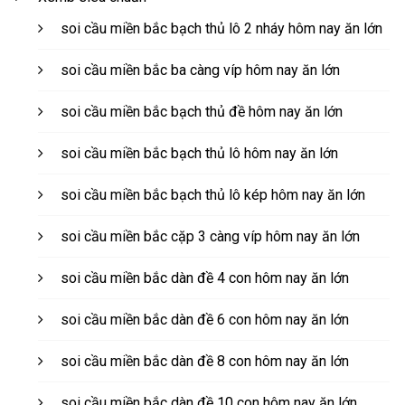
soi cầu miền bắc bạch thủ lô 2 nháy hôm nay ăn lớn
soi cầu miền bắc ba càng víp hôm nay ăn lớn
soi cầu miền bắc bạch thủ đề hôm nay ăn lớn
soi cầu miền bắc bạch thủ lô hôm nay ăn lớn
soi cầu miền bắc bạch thủ lô kép hôm nay ăn lớn
soi cầu miền bắc cặp 3 càng víp hôm nay ăn lớn
soi cầu miền bắc dàn đề 4 con hôm nay ăn lớn
soi cầu miền bắc dàn đề 6 con hôm nay ăn lớn
soi cầu miền bắc dàn đề 8 con hôm nay ăn lớn
soi cầu miền bắc dàn đề 10 con hôm nay ăn lớn