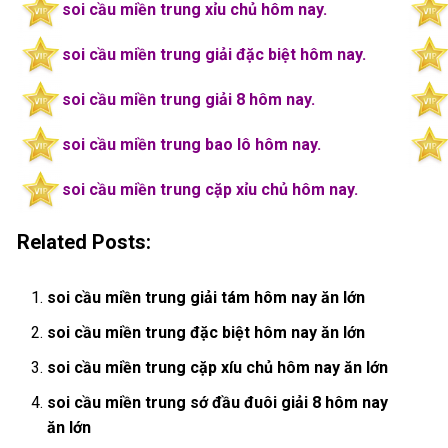
soi cầu miền trung xỉu chủ hôm nay.
soi cầu miền trung giải đặc biệt hôm nay.
soi cầu miền trung giải 8 hôm nay.
soi cầu miền trung bao lô hôm nay.
soi cầu miền trung cặp xỉu chủ hôm nay.
Related Posts:
soi cầu miền trung giải tám hôm nay ăn lớn
soi cầu miền trung đặc biệt hôm nay ăn lớn
soi cầu miền trung cặp xíu chủ hôm nay ăn lớn
soi cầu miền trung sớ đầu đuôi giải 8 hôm nay
ăn lớn