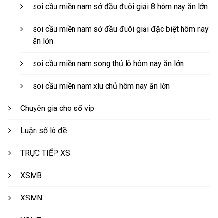
soi cầu miền nam sớ đầu đuôi giải 8 hôm nay ăn lớn
soi cầu miền nam sớ đầu đuôi giải đặc biệt hôm nay
ăn lớn
soi cầu miền nam song thủ lô hôm nay ăn lớn
soi cầu miền nam xíu chủ hôm nay ăn lớn
Chuyên gia cho số vip
Luận số lô đề
TRỰC TIẾP XS
XSMB
XSMN