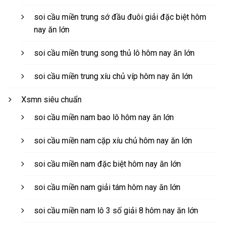
soi cầu miền trung sớ đầu đuôi giải đặc biệt hôm
nay ăn lớn
soi cầu miền trung song thủ lô hôm nay ăn lớn
soi cầu miền trung xíu chủ víp hôm nay ăn lớn
Xsmn siêu chuẩn
soi cầu miền nam bao lô hôm nay ăn lớn
soi cầu miền nam cặp xíu chủ hôm nay ăn lớn
soi cầu miền nam đặc biệt hôm nay ăn lớn
soi cầu miền nam giải tám hôm nay ăn lớn
soi cầu miền nam lô 3 số giải 8 hôm nay ăn lớn