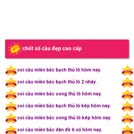
chốt số cầu đẹp cao cấp
soi cầu miền bắc bạch thủ lô hôm nay.
soi cầu miền bắc bạch thủ lô 2 nháy .
soi cầu miền bắc song thủ lô hôm nay.
soi cầu miền bắc bạch thủ lô kép hôm nay.
soi cầu miền bắc song thủ lô kép hôm nay.
soi cầu miền bắc dàn đề 6 số hôm nay.