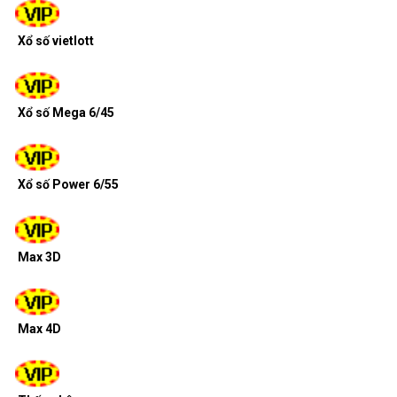
Xổ số vietlott
Xổ số Mega 6/45
Xổ số Power 6/55
Max 3D
Max 4D