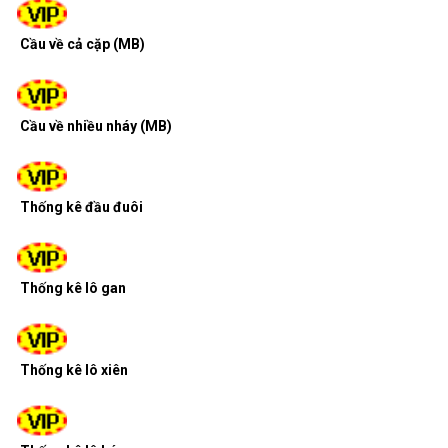
Cầu về cả cặp (MB)
Cầu về nhiều nháy (MB)
Thống kê đầu đuôi
Thống kê lô gan
Thống kê lô xiên