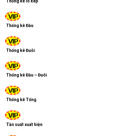
Thống kê lô kép
Thống kê Đầu
Thống kê Đuôi
Thống kê Đầu – Đuôi
Thống kê Tổng
Tần suất xuất hiện