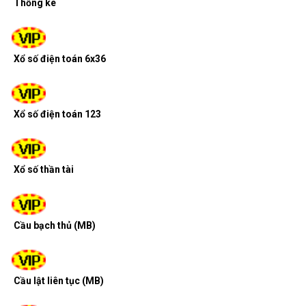
Thống kê
Xổ số điện toán 6x36
Xổ số điện toán 123
Xổ số thần tài
Cầu bạch thủ (MB)
Cầu lật liên tục (MB)