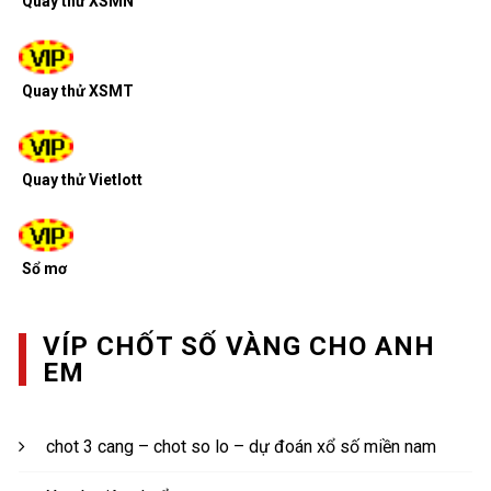
Quay thử XSMN
Quay thử XSMT
Quay thử Vietlott
Sổ mơ
VÍP CHỐT SỐ VÀNG CHO ANH
EM
chot 3 cang – chot so lo – dự đoán xổ số miền nam