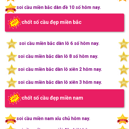
soi cầu miền bắc dàn đề 10 số hôm nay.
chốt số
cầu đẹp miền bắc
soi cầu miền bắc dàn lô 6 số hôm nay.
soi cầu miền bắc dàn lô 8 số hôm nay.
soi cầu miền bắc dàn lô xiên 2 hôm nay.
soi cầu miền bắc dàn lô xiên 3 hôm nay.
chốt số
cầu đẹp miền nam
soi cầu miền nam xỉu chủ hôm nay.