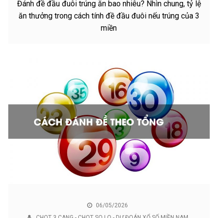
Đánh đề đầu đuôi trúng ăn bao nhiêu? Nhìn chung, tỷ lệ
ăn thưởng trong cách tính đề đầu đuôi nếu trúng của 3
miền
06/05/2026
CHOT 3 CANG - CHOT SO LO - DỰ ĐOÁN XỔ SỐ MIỀN NAM