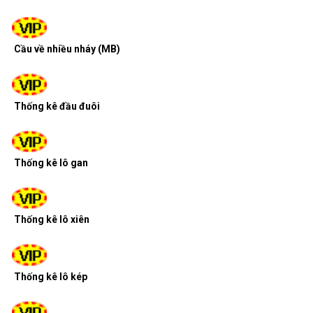
Cầu về nhiều nháy (MB)
Thống kê đầu đuôi
Thống kê lô gan
Thống kê lô xiên
Thống kê lô kép