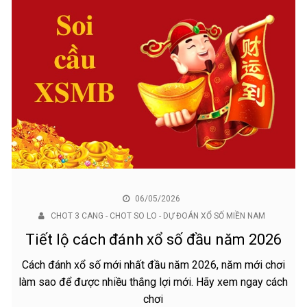
06/05/2026
CHOT 3 CANG - CHOT SO LO - DỰ ĐOÁN XỔ SỐ MIỀN NAM
Tiết lộ cách đánh xổ số đầu năm 2026
Cách đánh xổ số mới nhất đầu năm 2026, năm mới chơi
làm sao để được nhiều thắng lợi mới. Hãy xem ngay cách
chơi