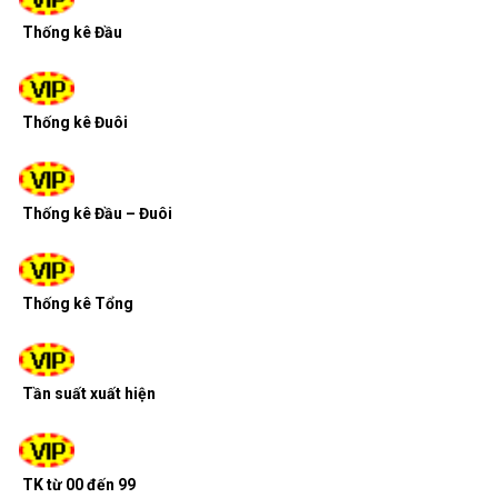
Thống kê Đầu
Thống kê Đuôi
Thống kê Đầu – Đuôi
Thống kê Tổng
Tần suất xuất hiện
TK từ 00 đến 99