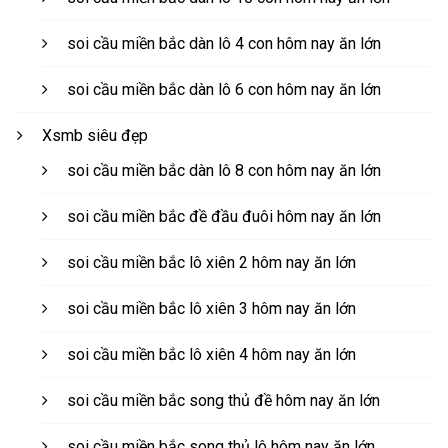
soi cầu miền bắc dàn lô 4 con hôm nay ăn lớn
soi cầu miền bắc dàn lô 6 con hôm nay ăn lớn
Xsmb siêu đẹp
soi cầu miền bắc dàn lô 8 con hôm nay ăn lớn
soi cầu miền bắc đề đầu đuôi hôm nay ăn lớn
soi cầu miền bắc lô xiên 2 hôm nay ăn lớn
soi cầu miền bắc lô xiên 3 hôm nay ăn lớn
soi cầu miền bắc lô xiên 4 hôm nay ăn lớn
soi cầu miền bắc song thủ đề hôm nay ăn lớn
soi cầu miền bắc song thủ lô hôm nay ăn lớn