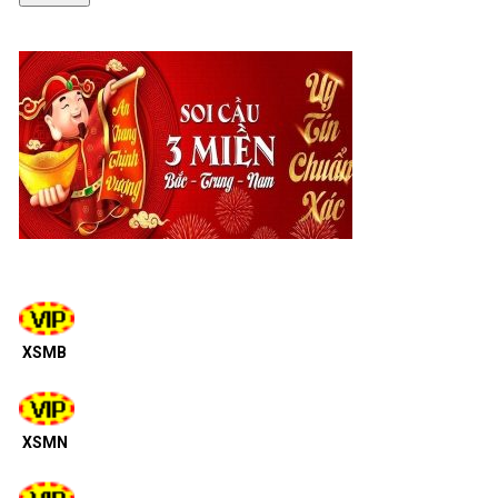
XSMB
XSMN