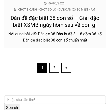
06/05/2026
CHOT 3 CANG - CHOT SO LO - DỰ ĐOÁN XỔ SỐ MIỀN NAM
Dàn đề đặc biệt 38 con số – Giải đặc
biệt XSMB ngày hôm sau về con gì
Nội dung bài viết Dàn đề 38 Dàn lô đề 3 – 8 gồm 36 số
Dàn đề đặc biệt 38 con số chuẩn nhất
Điều
1
2
»
hướng
bài
viết
Search