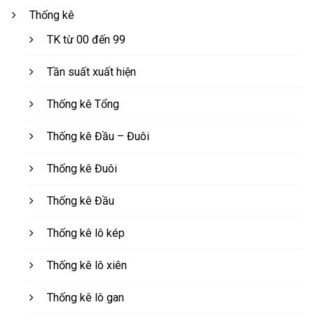
Thống kê
TK từ 00 đến 99
Tần suất xuất hiện
Thống kê Tổng
Thống kê Đầu – Đuôi
Thống kê Đuôi
Thống kê Đầu
Thống kê lô kép
Thống kê lô xiên
Thống kê lô gan