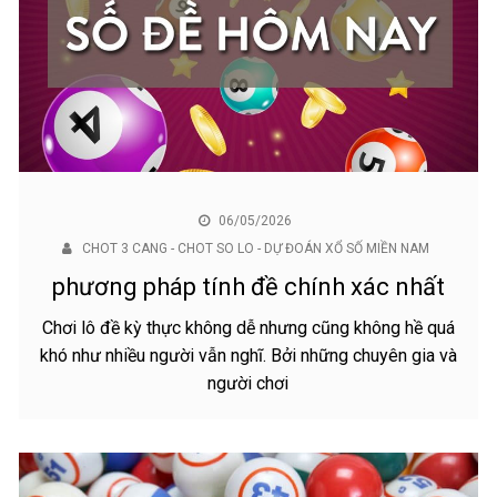
06/05/2026
CHOT 3 CANG - CHOT SO LO - DỰ ĐOÁN XỔ SỐ MIỀN NAM
phương pháp tính đề chính xác nhất
Chơi lô đề kỳ thực không dễ nhưng cũng không hề quá
khó như nhiều người vẫn nghĩ. Bởi những chuyên gia và
người chơi