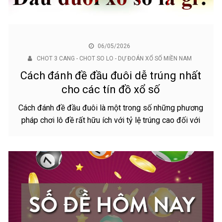
06/05/2026
CHOT 3 CANG - CHOT SO LO - DỰ ĐOÁN XỔ SỐ MIỀN NAM
Cách đánh đề đầu đuôi dễ trúng nhất
cho các tín đồ xổ số
Cách đánh đề đầu đuôi là một trong số những phương
pháp chơi lô đề rất hữu ích với tỷ lệ trúng cao đối với