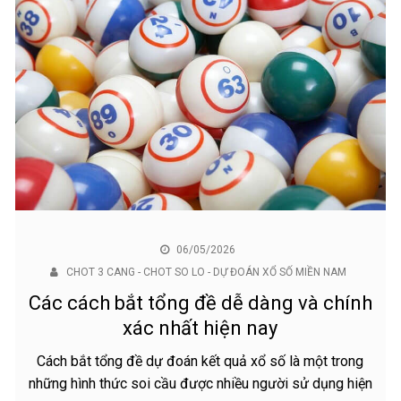
06/05/2026
CHOT 3 CANG - CHOT SO LO - DỰ ĐOÁN XỔ SỐ MIỀN NAM
Các cách bắt tổng đề dễ dàng và chính
xác nhất hiện nay
Cách bắt tổng đề dự đoán kết quả xổ số là một trong
những hình thức soi cầu được nhiều người sử dụng hiện