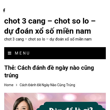
chot 3 cang – chot so lo –
dự đoán xổ số miền nam
chot 3 cang – chot so lo – dự đoán xổ số miền nam
MENU
Thẻ:
Cách đánh đề ngày nào cũng
trúng
Home
Cách Đánh Đề Ngày Nào Cũng Trúng