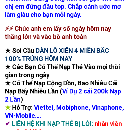
chị em đứng đầu top. Chắp cánh ước mơ
làm giàu cho bạn mỗi ngày.
⚡⚡ Chúc anh em lấy số ngày hôm nay
thắng lớn và vào bờ anh toàn
★
Soi Cầu
DÀN LÔ XIÊN 4 MIỀN BẮC
100% TRÚNG HÔM NAY
★
Các Bạn Có Thể Nạp Thẻ Vào mọi thời
gian trong ngày
★
Có Thể Nạp Cộng Dồn, Bao Nhiêu Cái
Nạp Bấy Nhiêu Lần (
Ví Dụ 2 cái 200k Nạp
2 Lần
)
★
Hỗ Trợ:
Viettel, Mobiphone, Vinaphone,
VN-Mobile….
✔
LIÊN HỆ KHI NẠP THẺ BỊ LỖI:
nhân viên