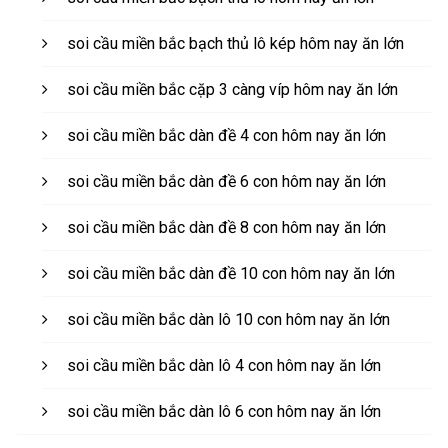
soi cầu miền bắc bạch thủ lô kép hôm nay ăn lớn
soi cầu miền bắc cặp 3 càng víp hôm nay ăn lớn
soi cầu miền bắc dàn đề 4 con hôm nay ăn lớn
soi cầu miền bắc dàn đề 6 con hôm nay ăn lớn
soi cầu miền bắc dàn đề 8 con hôm nay ăn lớn
soi cầu miền bắc dàn đề 10 con hôm nay ăn lớn
soi cầu miền bắc dàn lô 10 con hôm nay ăn lớn
soi cầu miền bắc dàn lô 4 con hôm nay ăn lớn
soi cầu miền bắc dàn lô 6 con hôm nay ăn lớn