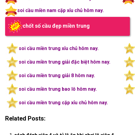
soi cầu miền nam cặp xỉu chủ hôm nay.
chốt số
cầu đẹp miền trung
soi cầu miền trung xỉu chủ hôm nay.
soi cầu miền trung giải đặc biệt hôm nay.
soi cầu miền trung giải 8 hôm nay.
soi cầu miền trung bao lô hôm nay.
soi cầu miền trung cặp xỉu chủ hôm nay.
Related Posts: