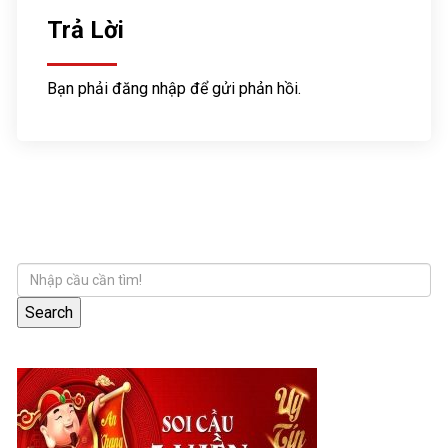
Trả Lời
Bạn phải
đăng nhập
để gửi phản hồi.
Search