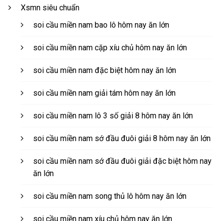
Xsmn siêu chuẩn
soi cầu miền nam bao lô hôm nay ăn lớn
soi cầu miền nam cặp xíu chủ hôm nay ăn lớn
soi cầu miền nam đặc biệt hôm nay ăn lớn
soi cầu miền nam giải tám hôm nay ăn lớn
soi cầu miền nam lô 3 số giải 8 hôm nay ăn lớn
soi cầu miền nam sớ đầu đuôi giải 8 hôm nay ăn lớn
soi cầu miền nam sớ đầu đuôi giải đặc biệt hôm nay
ăn lớn
soi cầu miền nam song thủ lô hôm nay ăn lớn
soi cầu miền nam xíu chủ hôm nay ăn lớn