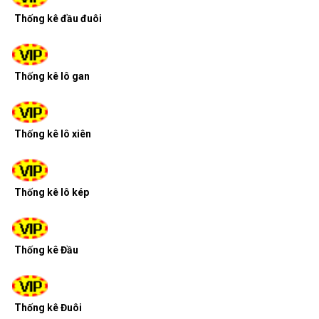
Thống kê đầu đuôi
Thống kê lô gan
Thống kê lô xiên
Thống kê lô kép
Thống kê Đầu
Thống kê Đuôi