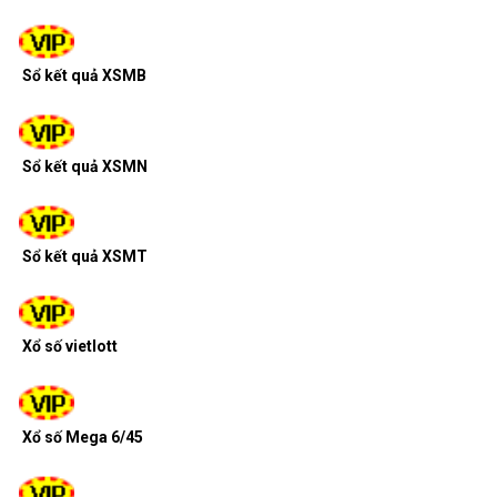
Sổ kết quả XSMB
Sổ kết quả XSMN
Sổ kết quả XSMT
Xổ số vietlott
Xổ số Mega 6/45