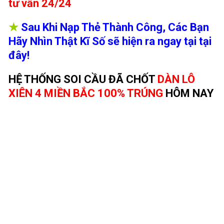
tư vấn 24/24
★
Sau Khi Nạp Thẻ Thành Công, Các Bạn
Hãy Nhìn Thật Kĩ Số sẽ hiện ra ngay tại tại
đây!
HỆ THỐNG SOI CẦU ĐÃ CHỐT
DÀN LÔ
XIÊN 4 MIỀN BẮC 100% TRÚNG
HÔM NAY