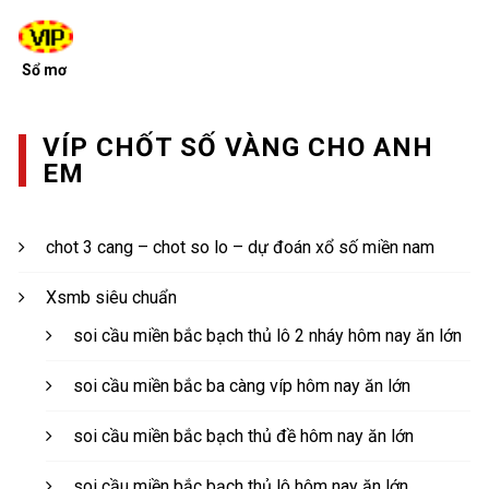
Sổ mơ
VÍP CHỐT SỐ VÀNG CHO ANH
EM
chot 3 cang – chot so lo – dự đoán xổ số miền nam
Xsmb siêu chuẩn
soi cầu miền bắc bạch thủ lô 2 nháy hôm nay ăn lớn
soi cầu miền bắc ba càng víp hôm nay ăn lớn
soi cầu miền bắc bạch thủ đề hôm nay ăn lớn
soi cầu miền bắc bạch thủ lô hôm nay ăn lớn