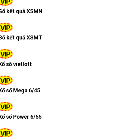
Sổ kết quả XSMN
Sổ kết quả XSMT
Xổ số vietlott
Xổ số Mega 6/45
Xổ số Power 6/55