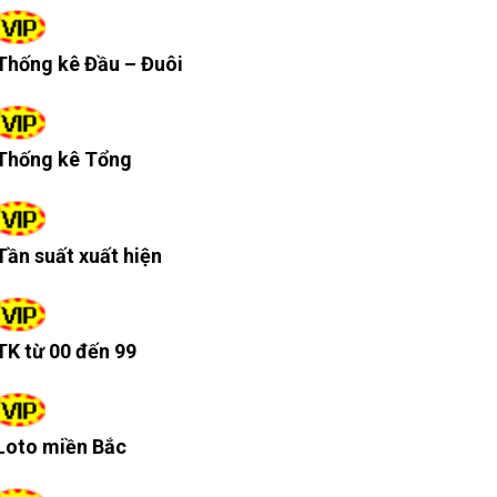
Thống kê Đầu – Đuôi
Thống kê Tổng
Tần suất xuất hiện
TK từ 00 đến 99
Loto miền Bắc