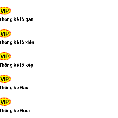
Thống kê lô gan
Thống kê lô xiên
Thống kê lô kép
Thống kê Đầu
Thống kê Đuôi