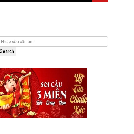
Search