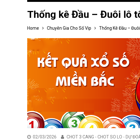
Thống kê Đầu – Đuôi lô 
Home
Chuyên Gia Cho Số Vip
Thống Kê Đầu – Đuôi
02/03/2026
CHOT 3 CANG - CHOT SO LO - DỰ Đ