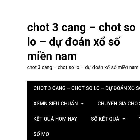
chot 3 cang – chot so
lo – dự đoán xổ số
miền nam
chot 3 cang – chot so lo – dự đoán xổ số miền nam
CHOT 3 CANG – CHOT SO LO – DỰ ĐOÁN XỔ 
XSMN SIÊU CHUẨN
CHUYÊN GIA CHO 
KẾT QUẢ HÔM NAY
SỔ KẾT QUẢ
SỔ MƠ