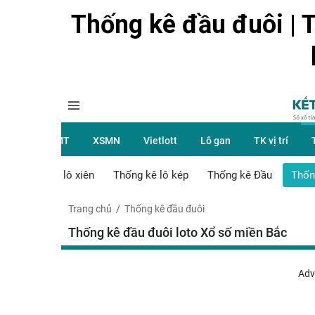
Thống kê đầu đuôi | T