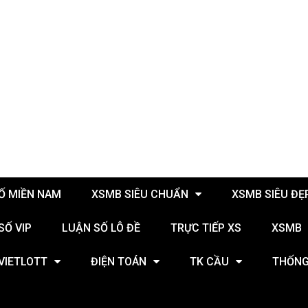
SỐ MIỀN NAM
XSMB SIÊU CHUẨN
XSMB SIÊU ĐẸ
SỐ VIP
LUẬN SỐ LÔ ĐỀ
TRỰC TIẾP XS
XSMB
VIETLOTT
ĐIỆN TOÁN
TK CẦU
THỐNG