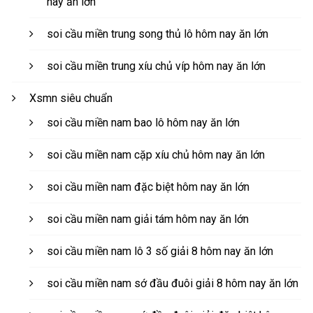
nay ăn lớn
soi cầu miền trung song thủ lô hôm nay ăn lớn
soi cầu miền trung xíu chủ víp hôm nay ăn lớn
Xsmn siêu chuẩn
soi cầu miền nam bao lô hôm nay ăn lớn
soi cầu miền nam cặp xíu chủ hôm nay ăn lớn
soi cầu miền nam đặc biệt hôm nay ăn lớn
soi cầu miền nam giải tám hôm nay ăn lớn
soi cầu miền nam lô 3 số giải 8 hôm nay ăn lớn
soi cầu miền nam sớ đầu đuôi giải 8 hôm nay ăn lớn