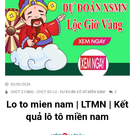
05/05/2026
CHOT 3 CANG - CHOT SO LO - DỰ ĐOÁN XỔ SỐ MIỀN NAM
2
Lo to mien nam | LTMN | Kết
quả lô tô miền nam