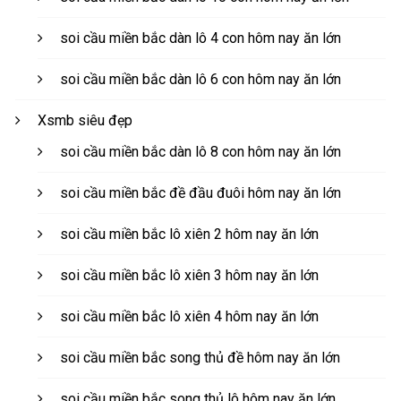
soi cầu miền bắc dàn lô 4 con hôm nay ăn lớn
soi cầu miền bắc dàn lô 6 con hôm nay ăn lớn
Xsmb siêu đẹp
soi cầu miền bắc dàn lô 8 con hôm nay ăn lớn
soi cầu miền bắc đề đầu đuôi hôm nay ăn lớn
soi cầu miền bắc lô xiên 2 hôm nay ăn lớn
soi cầu miền bắc lô xiên 3 hôm nay ăn lớn
soi cầu miền bắc lô xiên 4 hôm nay ăn lớn
soi cầu miền bắc song thủ đề hôm nay ăn lớn
soi cầu miền bắc song thủ lô hôm nay ăn lớn