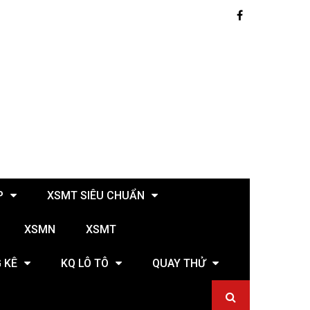
P
XSMT SIÊU CHUẨN
XSMN
XSMT
 KÊ
KQ LÔ TÔ
QUAY THỬ