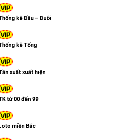
Thống kê Đầu – Đuôi
Thống kê Tổng
Tần suất xuất hiện
TK từ 00 đến 99
Loto miền Bắc