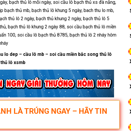
ngày, bạch thủ lô mỗi ngày, soi cầu lô bạch thủ xs đà nẵng,
ip bạch thủ mb, bạch thủ lô khung 5 ngày, bach thu lo mb,
bạch thủ lô 2 ngày, bạch thủ khung 2 ngày, bạch thủ lô 5
 thủ, bạch thủ lô khung 2 ngày 88, soi cầu bạch thủ lô miền
huẩn 100, soi cầu lô bạch thủ 8785, bạch thủ lô 2 nháy hôm
 nháy
u lo dep
– cầu lô mb – soi cầu miền bắc
song thủ lô
 thủ lô xsmb
NH LÀ TRÚNG NGAY – HÃY TIN