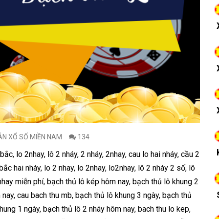
OÁN XỔ SỐ MIỀN NAM
134
ắc, lo 2nhay, lô 2 nháy, 2 nháy, 2nhay, cau lo hai nháy, cầu 2
ắc hai nháy, lo 2 nhay, lo 2nhay, lo2nhay, lô 2 nháy 2 số, lô
2nhay miễn phí, bạch thủ lô kép hôm nay, bạch thủ lô khung 2
 nay, cau bach thu mb, bạch thủ lô khung 3 ngày, bạch thủ
hung 1 ngày, bạch thủ lô 2 nháy hôm nay, bach thu lo kep,