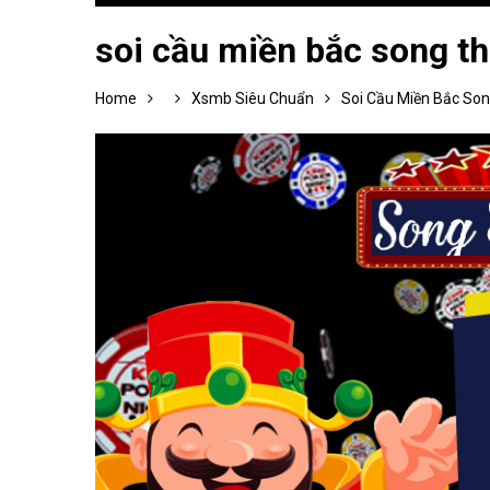
soi cầu miền bắc song th
Home
Xsmb Siêu Chuẩn
Soi Cầu Miền Bắc So