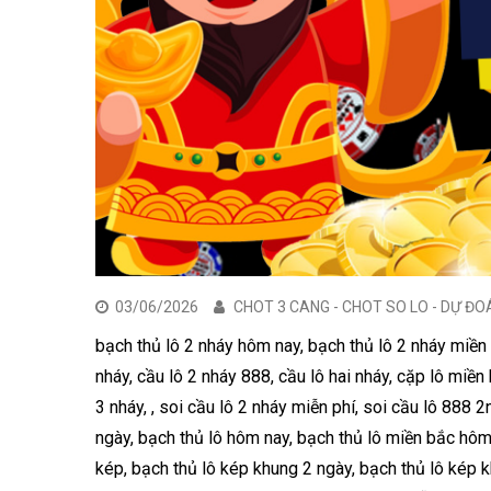
03/06/2026
CHOT 3 CANG - CHOT SO LO - DỰ Đ
bạch thủ lô 2 nháy hôm nay, bạch thủ lô 2 nháy miền b
nháy, cầu lô 2 nháy 888, cầu lô hai nháy, cặp lô miền b
3 nháy, , soi cầu lô 2 nháy miễn phí, soi cầu lô 888 
ngày, bạch thủ lô hôm nay, bạch thủ lô miền bắc hôm
kép, bạch thủ lô kép khung 2 ngày, bạch thủ lô kép k