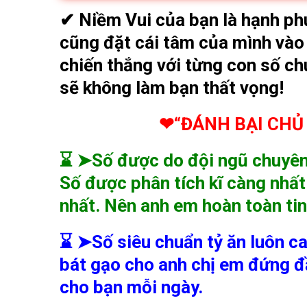
✔ Niềm Vui của bạn là hạnh phú
cũng đặt cái tâm của mình vào
chiến thắng với từng con số ch
sẽ không làm bạn thất vọng!
❤“ĐÁNH BẠI CHỦ 
⌛ ➤Số được do đội ngũ chuyên 
Số được phân tích kĩ càng nhất 
nhất. Nên anh em hoàn toàn ti
⌛ ➤Số siêu chuẩn tỷ ăn luôn ca
bát gạo cho anh chị em đứng đ
cho bạn mỗi ngày.