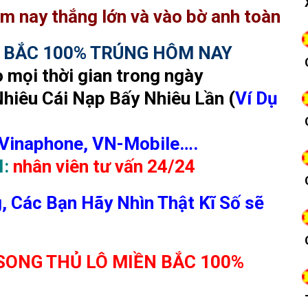
m nay thắng lớn và vào bờ anh toàn
 BẮC 100% TRÚNG HÔM NAY
mọi thời gian trong ngày
hiêu Cái Nạp Bấy Nhiêu Lần (
Ví Dụ
 Vinaphone, VN-Mobile….
I:
nhân viên tư vấn 24/24
, Các Bạn Hãy Nhìn Thật Kĩ Số sẽ
SONG THỦ LÔ MIỀN BẮC 100%