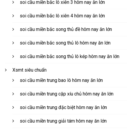
soi cầu miền bắc lô xiên 3 hôm nay ăn lớn
soi cầu miền bắc lô xiên 4 hôm nay ăn lớn
soi cầu miền bắc song thủ đề hôm nay ăn lớn
soi cầu miền bắc song thủ lô hôm nay ăn lớn
soi cầu miền bắc song thủ lô kép hôm nay ăn lớn
Xsmt siêu chuẩn
soi cầu miền trung bao lô hôm nay ăn lớn
soi cầu miền trung cặp xíu chủ hôm nay ăn lớn
soi cầu miền trung đặc biệt hôm nay ăn lớn
soi cầu miền trung giải tám hôm nay ăn lớn