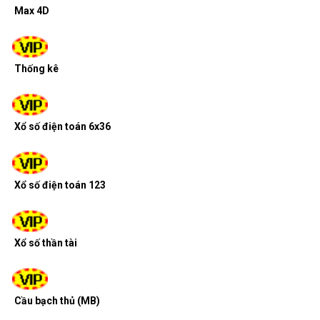
Max 4D
Thống kê
Xổ số điện toán 6x36
Xổ số điện toán 123
Xổ số thần tài
Cầu bạch thủ (MB)