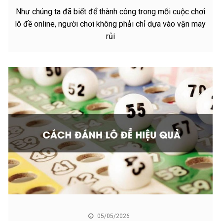
Như chúng ta đã biết để thành công trong mỗi cuộc chơi
lô đề online, người chơi không phải chỉ dựa vào vận may
rủi
05/05/2026