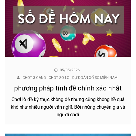
05/05/2026
CHOT 3 CANG - CHOT SO LO - DỰ ĐOÁN XỔ SỐ MIỀN NAM
phương pháp tính đề chính xác nhất
Chơi lô đề kỳ thực không dễ nhưng cũng không hề quá
khó như nhiều người vẫn nghĩ. Bởi những chuyên gia và
người chơi