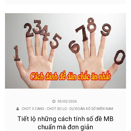
05/05/2026
CHOT 3 CANG - CHOT SO LO - DỰ ĐOÁN XỔ SỐ MIỀN NAM
Tiết lộ những cách tính số đề MB
chuẩn mà đơn giản