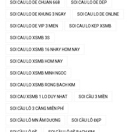
SOI CAU LO DE CHUAN 668
SOI CAU LO DE DEP
SOI CAU LO DE KHUNG 3 NGAY
SOI CAU LO DE ONLINE
SOI CAU LO DE VIP 3 MIEN
SOI CAU LO KEP XSMB
SOI CAU LO XSMB 3S
SOI CAU LO XSMB 16 NHAY HOM NAY
SOI CAU LO XSMB HOM NAY
SOI CAU LO XSMB MINH NGOC
SOI CAU LO XSMB RONG BACH KIM
SOI CAU XSMB 1 LO DUY NHAT
SOI CẦU 3 MIỀN
SOI CẦU LÔ 3 CÀNG MIỄN PHÍ
SOI CẦU LÔ MN ÂM DƯƠNG
SOI CẦU LÔ ĐẸP