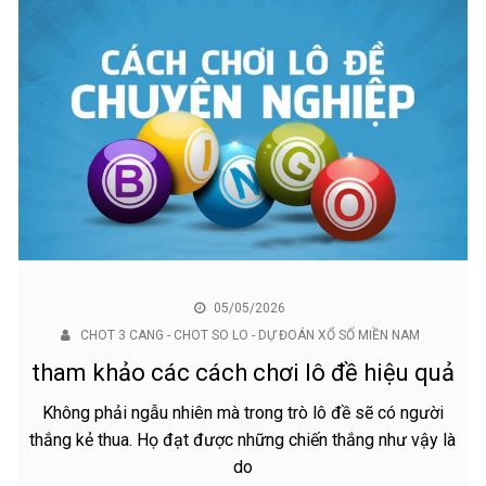
05/05/2026
CHOT 3 CANG - CHOT SO LO - DỰ ĐOÁN XỔ SỐ MIỀN NAM
tham khảo các cách chơi lô đề hiệu quả
Không phải ngẫu nhiên mà trong trò lô đề sẽ có người
thắng kẻ thua. Họ đạt được những chiến thắng như vậy là
do