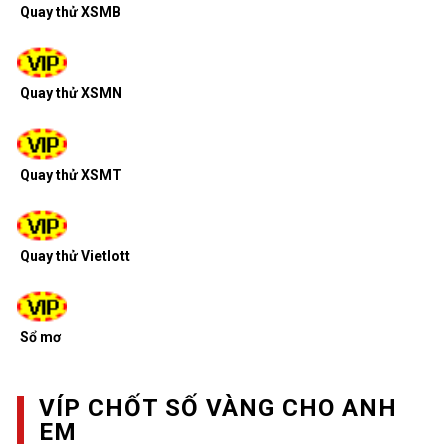
Quay thử XSMB
Quay thử XSMN
Quay thử XSMT
Quay thử Vietlott
Sổ mơ
VÍP CHỐT SỐ VÀNG CHO ANH
EM