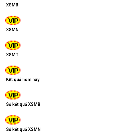
XSMB
XSMN
XSMT
Kết quả hôm nay
Sổ kết quả XSMB
Sổ kết quả XSMN