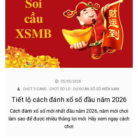
05/05/2026
CHOT 3 CANG - CHOT SO LO - DỰ ĐOÁN XỔ SỐ MIỀN NAM
Tiết lộ cách đánh xổ số đầu năm 2026
Cách đánh xổ số mới nhất đầu năm 2026, năm mới chơi
làm sao để được nhiều thắng lợi mới. Hãy xem ngay cách
chơi