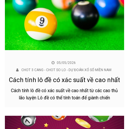
05/05/2026
CHOT 3 CANG - CHOT SO LO - DỰ ĐOÁN XỔ SỐ MIỀN NAM
Cách tính lô đề có xác suất về cao nhất
Cách tính lô đề có xác suất về cao nhất từ các cao thủ
lão luyện Lô đề có thể tính toán để giành chiến