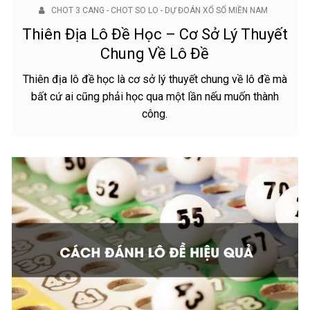
CHOT 3 CANG - CHOT SO LO - DỰ ĐOÁN XỔ SỐ MIỀN NAM
Thiên Địa Lô Đề Học – Cơ Sở Lý Thuyết
Chung Về Lô Đề
Thiên địa lô đề học là cơ sở lý thuyết chung về lô đề mà
bất cứ ai cũng phải học qua một lần nếu muốn thành
công.