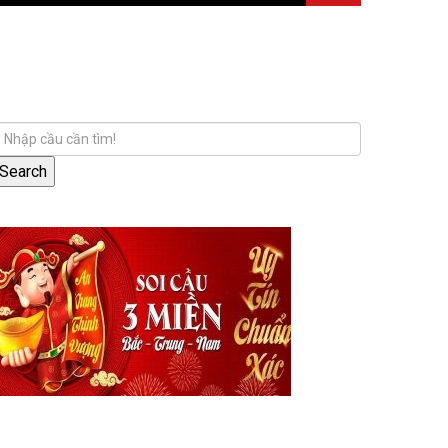
Search