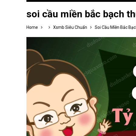
soi cầu miền bắc bạch th
Home
Xsmb Siêu Chuẩn
Soi Cầu Miền Bắc Bạ