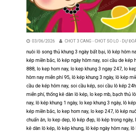
03/06/2026
CHOT 3 CANG - CHOT SO LO - DỰ Đ
nuôi lô song thủ khung 3 ngày bất bại, lô kép hôm na
kép miền bắc, lô kép ngày hôm nay, soi cầu de kép hô
888, lo kep hom nay, lo kep khung 3 ngay 247, lo kep
hôm nay miễn phí 95, lô kép khung 3 ngày, lô kép mi
cầu de kép hôm nay, soi cầu kép, soi cầu lô kép 24h,
miễn phí, thống kê dàn lô kép, lo kep mb, bạch thủ l
nay, lô kép khung 1 ngày, lo kep khung 3 ngày, lô kép
kép miền bắc, lo kep hom nay, lo kep 247, lô kép nu
chuẩn ăn, lo kep dep, lô kép đẹp, lô kép trong ngày, 
kê dàn lô kép, lô kép khung, lô kép ngày hôm nay, lô