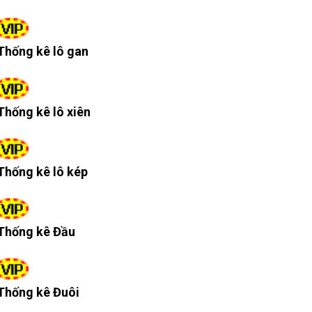
Thống kê lô gan
Thống kê lô xiên
Thống kê lô kép
Thống kê Đầu
Thống kê Đuôi