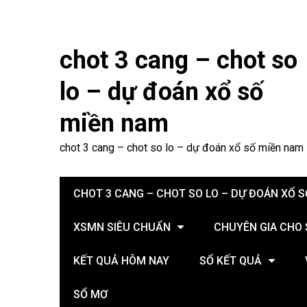
chot 3 cang – chot so
lo – dự đoán xổ số
miền nam
chot 3 cang – chot so lo – dự đoán xổ số miền nam
CHOT 3 CANG – CHOT SO LO – DỰ ĐOÁN XỔ 
XSMN SIÊU CHUẨN
CHUYÊN GIA CHO 
KẾT QUẢ HÔM NAY
SỔ KẾT QUẢ
SỔ MƠ