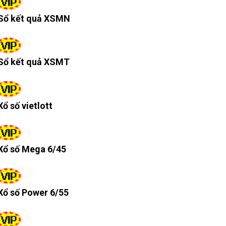
Sổ kết quả XSMN
Sổ kết quả XSMT
Xổ số vietlott
Xổ số Mega 6/45
Xổ số Power 6/55