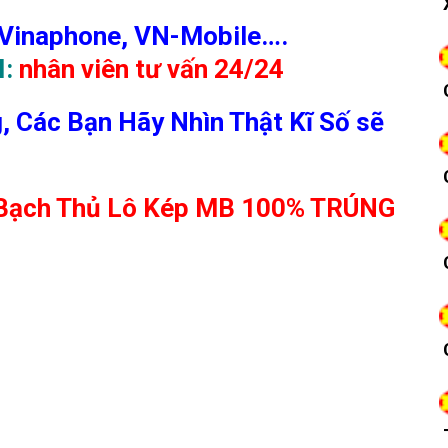
 Vinaphone, VN-Mobile….
I:
nhân viên tư vấn 24/24
, Các Bạn Hãy Nhìn Thật Kĩ Số sẽ
Bạch Thủ Lô Kép MB 100% TRÚNG