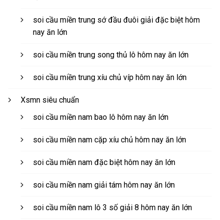
soi cầu miền trung sớ đầu đuôi giải đặc biệt hôm
nay ăn lớn
soi cầu miền trung song thủ lô hôm nay ăn lớn
soi cầu miền trung xíu chủ víp hôm nay ăn lớn
Xsmn siêu chuẩn
soi cầu miền nam bao lô hôm nay ăn lớn
soi cầu miền nam cặp xíu chủ hôm nay ăn lớn
soi cầu miền nam đặc biệt hôm nay ăn lớn
soi cầu miền nam giải tám hôm nay ăn lớn
soi cầu miền nam lô 3 số giải 8 hôm nay ăn lớn