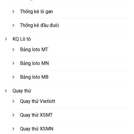
Thống kê lô gan
Thống kê đầu đuôi
KQ Lô tô
Bảng loto MT
Bảng loto MN
Bảng loto MB
Quay thử
Quay thử Vietlott
Quay thử XSMT
Quay thử XSMN