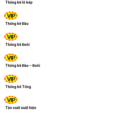
Thống kê lô kép
Thống kê Đầu
Thống kê Đuôi
Thống kê Đầu – Đuôi
Thống kê Tổng
Tần suất xuất hiện