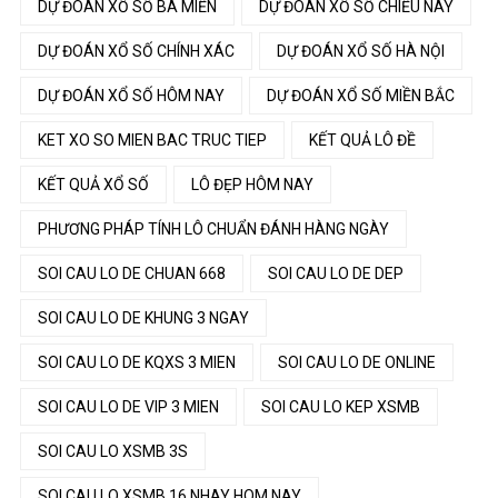
DỰ ĐOÁN XỔ SỐ BA MIỀN
DỰ ĐOÁN XỔ SỐ CHIỀU NAY
DỰ ĐOÁN XỔ SỐ CHÍNH XÁC
DỰ ĐOÁN XỔ SỐ HÀ NỘI
DỰ ĐOÁN XỔ SỐ HÔM NAY
DỰ ĐOÁN XỔ SỐ MIỀN BẮC
KET XO SO MIEN BAC TRUC TIEP
KẾT QUẢ LÔ ĐỀ
KẾT QUẢ XỔ SỐ
LÔ ĐẸP HÔM NAY
PHƯƠNG PHÁP TÍNH LÔ CHUẨN ĐÁNH HÀNG NGÀY
SOI CAU LO DE CHUAN 668
SOI CAU LO DE DEP
SOI CAU LO DE KHUNG 3 NGAY
SOI CAU LO DE KQXS 3 MIEN
SOI CAU LO DE ONLINE
SOI CAU LO DE VIP 3 MIEN
SOI CAU LO KEP XSMB
SOI CAU LO XSMB 3S
SOI CAU LO XSMB 16 NHAY HOM NAY