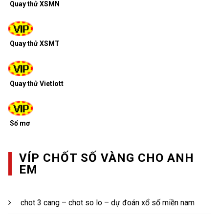
Quay thử XSMN
Quay thử XSMT
Quay thử Vietlott
Sổ mơ
VÍP CHỐT SỐ VÀNG CHO ANH
EM
chot 3 cang – chot so lo – dự đoán xổ số miền nam