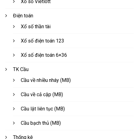
Xổ số Vietlott
Điện toán
Xổ số thần tài
Xổ số điện toán 123
Xổ số điện toán 6×36
TK Cầu
Cầu về nhiều nháy (MB)
Cầu về cả cặp (MB)
Cầu lật liên tục (MB)
Cầu bạch thủ (MB)
Thống kê