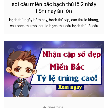
soi cầu miền bắc bạch thủ lô 2 nháy
hôm nay ăn lớn
bạch thủ ngày hôm nay, bạch thủ vip, cao thu lo khung,
cau bach thu mb, cau lo bạch thu, câu bạch thủ lô, câu
05/08/2026