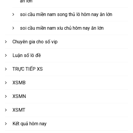
ăn lớn
soi cầu miền nam song thủ lô hôm nay ăn lớn
soi cầu miền nam xíu chủ hôm nay ăn lớn
Chuyên gia cho số vip
Luận số lô đề
TRỰC TIẾP XS
XSMB
XSMN
XSMT
Kết quả hôm nay