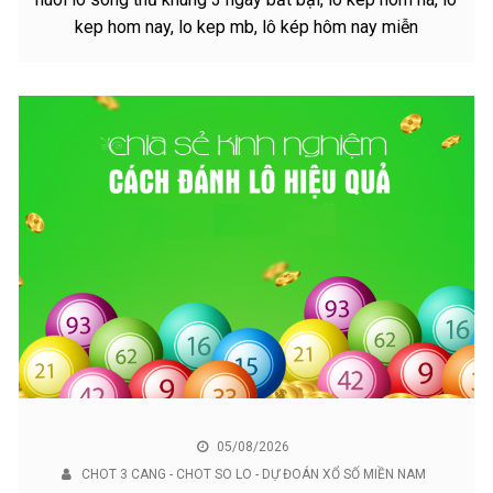
kep hom nay, lo kep mb, lô kép hôm nay miễn
05/08/2026
CHOT 3 CANG - CHOT SO LO - DỰ ĐOÁN XỔ SỐ MIỀN NAM