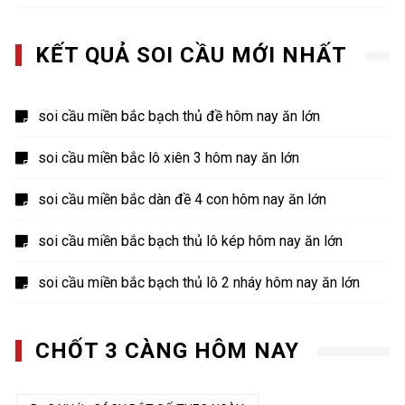
KẾT QUẢ SOI CẦU MỚI NHẤT
soi cầu miền bắc bạch thủ đề hôm nay ăn lớn
soi cầu miền bắc lô xiên 3 hôm nay ăn lớn
soi cầu miền bắc dàn đề 4 con hôm nay ăn lớn
soi cầu miền bắc bạch thủ lô kép hôm nay ăn lớn
soi cầu miền bắc bạch thủ lô 2 nháy hôm nay ăn lớn
CHỐT 3 CÀNG HÔM NAY