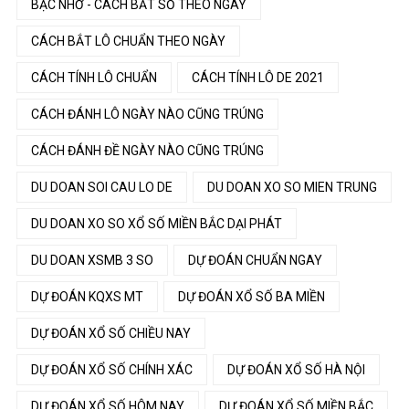
BẠC NHỚ - CÁCH BẮT SỐ THEO NGÀY
CÁCH BẮT LÔ CHUẨN THEO NGÀY
CÁCH TÍNH LÔ CHUẨN
CÁCH TÍNH LÔ DE 2021
CÁCH ĐÁNH LÔ NGÀY NÀO CŨNG TRÚNG
CÁCH ĐÁNH ĐỀ NGÀY NÀO CŨNG TRÚNG
DU DOAN SOI CAU LO DE
DU DOAN XO SO MIEN TRUNG
DU DOAN XO SO XỔ SỐ MIỀN BẮC DẠI PHÁT
DU DOAN XSMB 3 SO
DỰ ĐOÁN CHUẨN NGAY
DỰ ĐOÁN KQXS MT
DỰ ĐOÁN XỔ SỐ BA MIỀN
DỰ ĐOÁN XỔ SỐ CHIỀU NAY
DỰ ĐOÁN XỔ SỐ CHÍNH XÁC
DỰ ĐOÁN XỔ SỐ HÀ NỘI
DỰ ĐOÁN XỔ SỐ HÔM NAY
DỰ ĐOÁN XỔ SỐ MIỀN BẮC