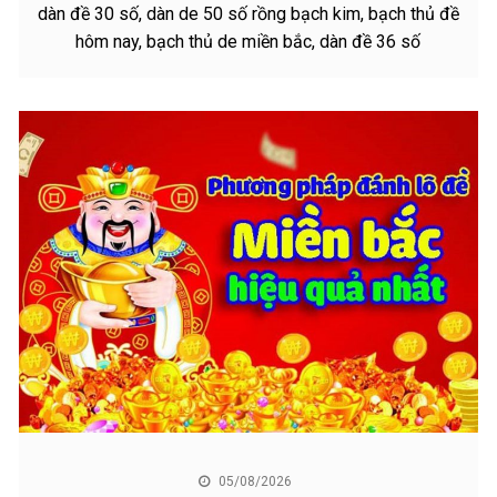
dàn đề 30 số, dàn de 50 số rồng bạch kim, bạch thủ đề
hôm nay, bạch thủ de miền bắc, dàn đề 36 số
05/08/2026