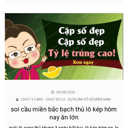
05/08/2026
CHOT 3 CANG - CHOT SO LO - DỰ ĐOÁN XỔ SỐ MIỀN NAM
soi cầu miền bắc bạch thủ lô kép hôm
nay ăn lớn
nuôi lô song thủ khung 3 ngày bất bại, lô kép hôm na, lo