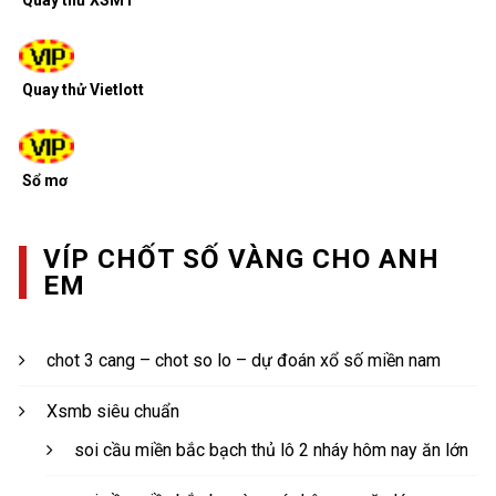
Quay thử XSMT
Quay thử Vietlott
Sổ mơ
VÍP CHỐT SỐ VÀNG CHO ANH
EM
chot 3 cang – chot so lo – dự đoán xổ số miền nam
Xsmb siêu chuẩn
soi cầu miền bắc bạch thủ lô 2 nháy hôm nay ăn lớn