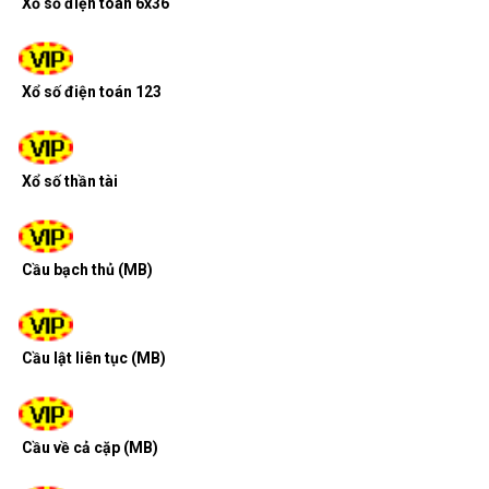
Xổ số điện toán 6x36
Xổ số điện toán 123
Xổ số thần tài
Cầu bạch thủ (MB)
Cầu lật liên tục (MB)
Cầu về cả cặp (MB)