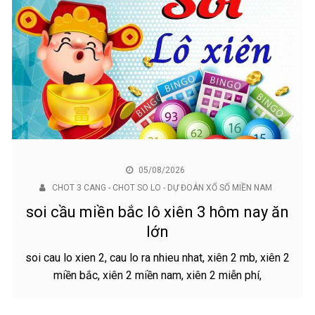
05/08/2026
CHOT 3 CANG - CHOT SO LO - DỰ ĐOÁN XỔ SỐ MIỀN NAM
soi cầu miền bắc lô xiên 3 hôm nay ăn
lớn
soi cau lo xien 2, cau lo ra nhieu nhat, xiên 2 mb, xiên 2
miền bắc, xiên 2 miền nam, xiên 2 miễn phí,