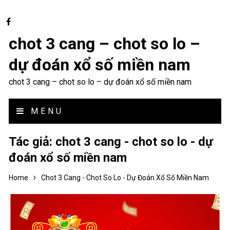
chot 3 cang – chot so lo –
dự đoán xổ số miền nam
chot 3 cang – chot so lo – dự đoán xổ số miền nam
MENU
Tác giả:
chot 3 cang - chot so lo - dự
đoán xổ số miền nam
Home
Chot 3 Cang - Chot So Lo - Dự Đoán Xổ Số Miền Nam