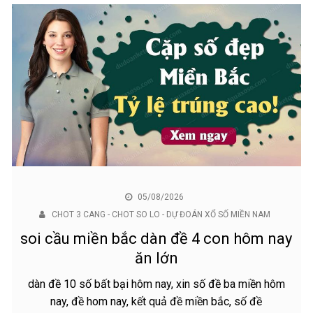
05/08/2026
CHOT 3 CANG - CHOT SO LO - DỰ ĐOÁN XỔ SỐ MIỀN NAM
soi cầu miền bắc dàn đề 4 con hôm nay
ăn lớn
dàn đề 10 số bất bại hôm nay, xin số đề ba miền hôm
nay, đề hom nay, kết quả đề miền bắc, số đề