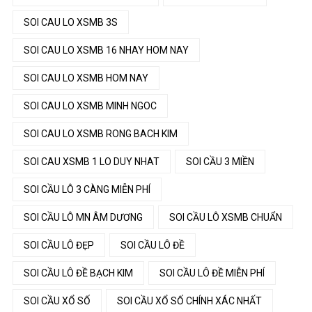
SOI CAU LO XSMB 3S
SOI CAU LO XSMB 16 NHAY HOM NAY
SOI CAU LO XSMB HOM NAY
SOI CAU LO XSMB MINH NGOC
SOI CAU LO XSMB RONG BACH KIM
SOI CAU XSMB 1 LO DUY NHAT
SOI CẦU 3 MIỀN
SOI CẦU LÔ 3 CÀNG MIỄN PHÍ
SOI CẦU LÔ MN ÂM DƯƠNG
SOI CẦU LÔ XSMB CHUẨN
SOI CẦU LÔ ĐẸP
SOI CẦU LÔ ĐỀ
SOI CẦU LÔ ĐỀ BẠCH KIM
SOI CẦU LÔ ĐỀ MIỄN PHÍ
SOI CẦU XỔ SỐ
SOI CẦU XỔ SỐ CHÍNH XÁC NHẤT