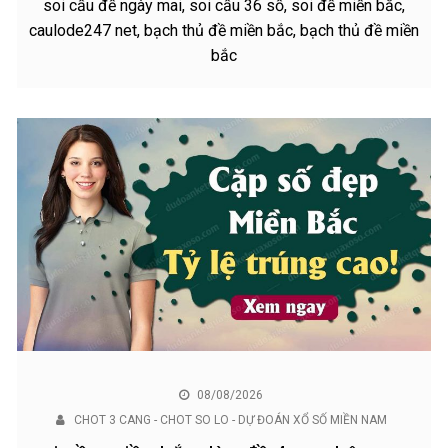
soi cầu đề ngày mai, soi cầu 36 số, soi đề miền bắc,
caulode247 net, bạch thủ đề miền bắc, bạch thủ đề miền
bắc
08/08/2026
CHOT 3 CANG - CHOT SO LO - DỰ ĐOÁN XỔ SỐ MIỀN NAM