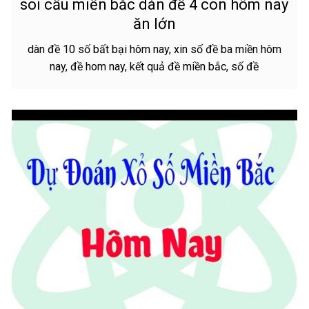
soi cầu miền bắc dàn đề 4 con hôm nay
ăn lớn
dàn đề 10 số bất bại hôm nay, xin số đề ba miền hôm
nay, đề hom nay, kết quả đề miền bắc, số đề