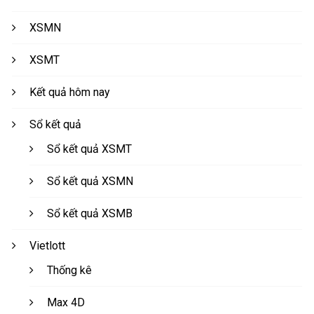
XSMN
XSMT
Kết quả hôm nay
Sổ kết quả
Sổ kết quả XSMT
Sổ kết quả XSMN
Sổ kết quả XSMB
Vietlott
Thống kê
Max 4D