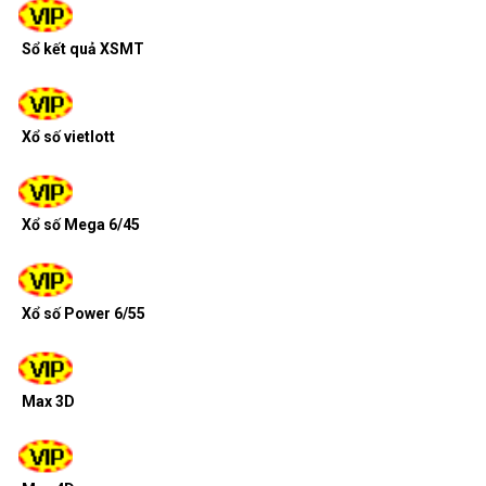
Sổ kết quả XSMT
Xổ số vietlott
Xổ số Mega 6/45
Xổ số Power 6/55
Max 3D