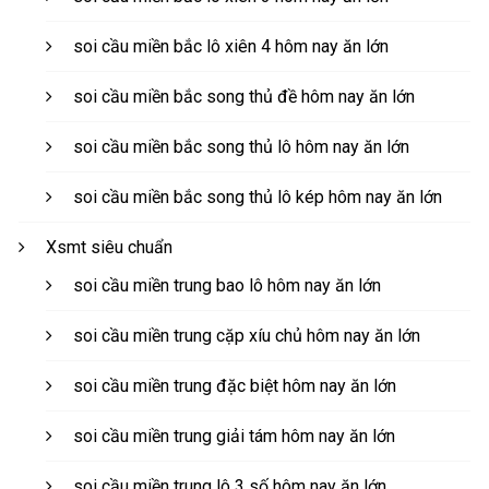
soi cầu miền bắc lô xiên 4 hôm nay ăn lớn
soi cầu miền bắc song thủ đề hôm nay ăn lớn
soi cầu miền bắc song thủ lô hôm nay ăn lớn
soi cầu miền bắc song thủ lô kép hôm nay ăn lớn
Xsmt siêu chuẩn
soi cầu miền trung bao lô hôm nay ăn lớn
soi cầu miền trung cặp xíu chủ hôm nay ăn lớn
soi cầu miền trung đặc biệt hôm nay ăn lớn
soi cầu miền trung giải tám hôm nay ăn lớn
soi cầu miền trung lô 3 số hôm nay ăn lớn