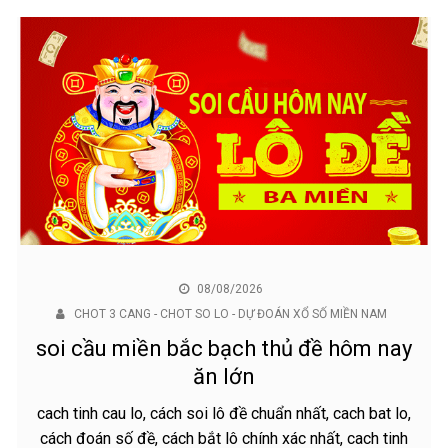
08/08/2026
CHOT 3 CANG - CHOT SO LO - DỰ ĐOÁN XỔ SỐ MIỀN NAM
soi cầu miền bắc bạch thủ đề hôm nay
ăn lớn
cach tinh cau lo, cách soi lô đề chuẩn nhất, cach bat lo,
cách đoán số đề, cách bắt lô chính xác nhất, cach tinh