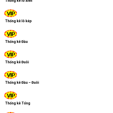
Thống kê lô xiên
Thống kê lô kép
Thống kê Đầu
Thống kê Đuôi
Thống kê Đầu – Đuôi
Thống kê Tổng