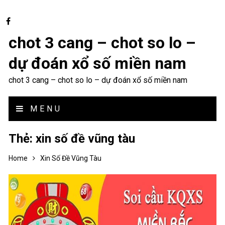
chot 3 cang – chot so lo –
dự đoán xổ số miền nam
chot 3 cang – chot so lo – dự đoán xổ số miền nam
MENU
Thẻ:
xin số đề vũng tàu
Home
Xin Số Đề Vũng Tàu