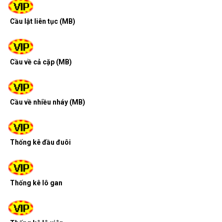
Cầu lật liên tục (MB)
Cầu về cả cặp (MB)
Cầu về nhiều nháy (MB)
Thống kê đầu đuôi
Thống kê lô gan