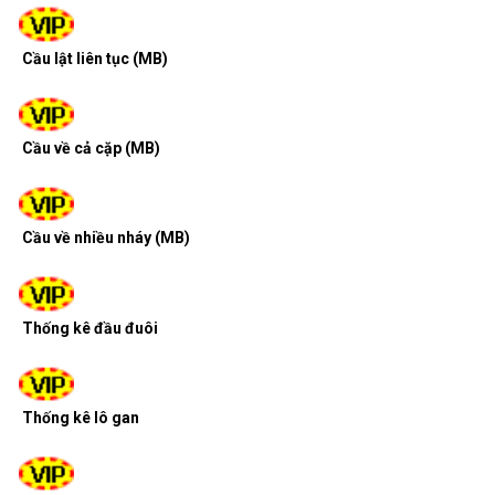
Cầu lật liên tục (MB)
Cầu về cả cặp (MB)
Cầu về nhiều nháy (MB)
Thống kê đầu đuôi
Thống kê lô gan