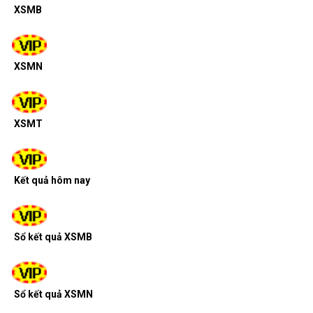
XSMB
XSMN
XSMT
Kết quả hôm nay
Sổ kết quả XSMB
Sổ kết quả XSMN