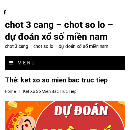
chot 3 cang – chot so lo –
dự đoán xổ số miền nam
chot 3 cang – chot so lo – dự đoán xổ số miền nam
MENU
Thẻ:
ket xo so mien bac truc tiep
Home
Ket Xo So Mien Bac Truc Tiep