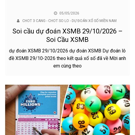
05/05/2026
CHOT 3 CANG - CHOT SO LO - DỰ ĐOÁN XỔ SỐ MIỀN NAM
Soi cầu dự đoán XSMB 29/10/2026 –
Soi Cầu XSMB
dự đoán XSMB 29/10/2026 dự đoán XSMB Dự đoán lô
đề XSMB 29/10-2026 theo kết quả xổ số đã về Mời anh
em cùng theo