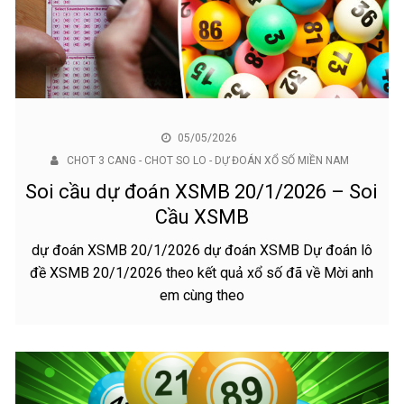
05/05/2026
CHOT 3 CANG - CHOT SO LO - DỰ ĐOÁN XỔ SỐ MIỀN NAM
Soi cầu dự đoán XSMB 20/1/2026 – Soi
Cầu XSMB
dự đoán XSMB 20/1/2026 dự đoán XSMB Dự đoán lô
đề XSMB 20/1/2026 theo kết quả xổ số đã về Mời anh
em cùng theo