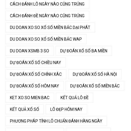
CÁCH ĐÁNH LÔ NGÀY NÀO CŨNG TRÚNG
CÁCH ĐÁNH ĐỀ NGÀY NÀO CŨNG TRÚNG
DU DOAN XO SO XỔ SỐ MIỀN BẮC DẠI PHÁT
DU DOAN XO SO XỔ SỐ MIỀN BẮC WAP
DU DOAN XSMB 3 SO
DỰ ĐOÁN XỔ SỐ BA MIỀN
DỰ ĐOÁN XỔ SỐ CHIỀU NAY
DỰ ĐOÁN XỔ SỐ CHÍNH XÁC
DỰ ĐOÁN XỔ SỐ HÀ NỘI
DỰ ĐOÁN XỔ SỐ HÔM NAY
DỰ ĐOÁN XỔ SỐ MIỀN BẮC
KET XO SO MIEN BAC
KẾT QUẢ LÔ ĐỀ
KẾT QUẢ XỔ SỐ
LÔ ĐẸP HÔM NAY
PHƯƠNG PHÁP TÍNH LÔ CHUẨN ĐÁNH HÀNG NGÀY