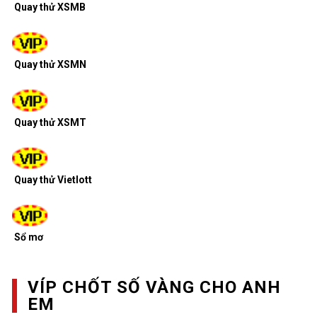
Quay thử XSMB
Quay thử XSMN
Quay thử XSMT
Quay thử Vietlott
Sổ mơ
VÍP CHỐT SỐ VÀNG CHO ANH
EM