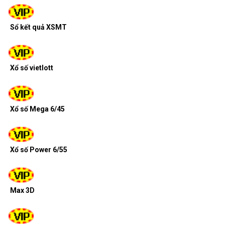
Sổ kết quả XSMT
Xổ số vietlott
Xổ số Mega 6/45
Xổ số Power 6/55
Max 3D