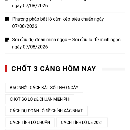
ngày 07/08/2026
Phương pháp bắt lô câm kép siêu chuẩn ngày
07/08/2026
Soi cầu dự đoán minh ngọc – Soi cầu lô đề minh ngọc
ngày 07/08/2026
CHỐT 3 CÀNG HÔM NAY
BẠC NHỚ - CÁCH BẮT SỐ THEO NGÀY
CHỐT SỐ LÔ ĐỀ CHUẨN MIỄN PHÍ
CÁCH DỰ ĐOÁN LÔ ĐỀ CHÍNH XÁC NHẤT
CÁCH TÍNH LÔ CHUẨN
CÁCH TÍNH LÔ DE 2021