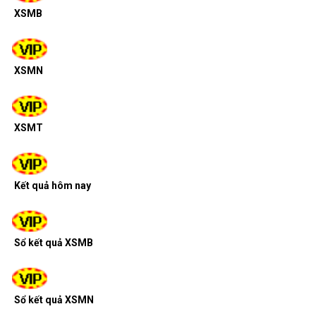
XSMB
XSMN
XSMT
Kết quả hôm nay
Sổ kết quả XSMB
Sổ kết quả XSMN