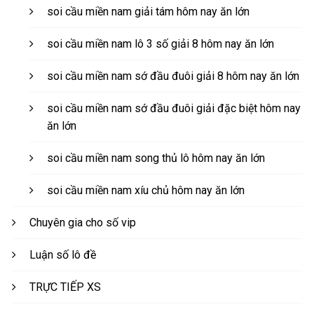
soi cầu miền nam giải tám hôm nay ăn lớn
soi cầu miền nam lô 3 số giải 8 hôm nay ăn lớn
soi cầu miền nam sớ đầu đuôi giải 8 hôm nay ăn lớn
soi cầu miền nam sớ đầu đuôi giải đặc biệt hôm nay
ăn lớn
soi cầu miền nam song thủ lô hôm nay ăn lớn
soi cầu miền nam xíu chủ hôm nay ăn lớn
Chuyên gia cho số vip
Luận số lô đề
TRỰC TIẾP XS