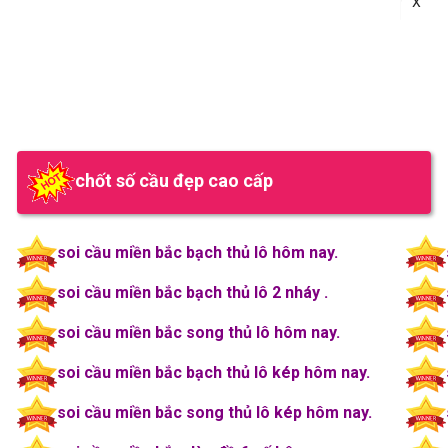
chốt số cầu đẹp cao cấp
soi cầu miền bắc bạch thủ lô hôm nay.
soi cầu miền bắc bạch thủ lô 2 nháy .
soi cầu miền bắc song thủ lô hôm nay.
soi cầu miền bắc bạch thủ lô kép hôm nay.
soi cầu miền bắc song thủ lô kép hôm nay.