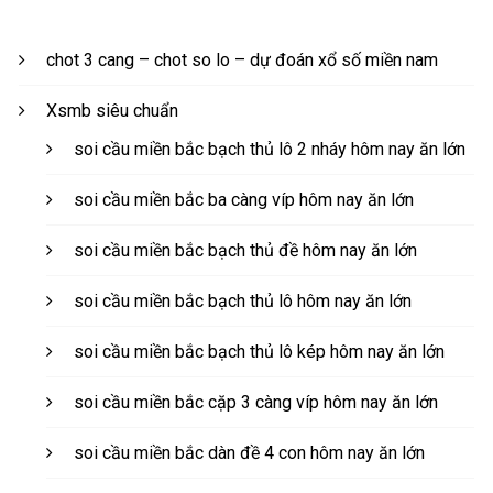
chot 3 cang – chot so lo – dự đoán xổ số miền nam
Xsmb siêu chuẩn
soi cầu miền bắc bạch thủ lô 2 nháy hôm nay ăn lớn
soi cầu miền bắc ba càng víp hôm nay ăn lớn
soi cầu miền bắc bạch thủ đề hôm nay ăn lớn
soi cầu miền bắc bạch thủ lô hôm nay ăn lớn
soi cầu miền bắc bạch thủ lô kép hôm nay ăn lớn
soi cầu miền bắc cặp 3 càng víp hôm nay ăn lớn
soi cầu miền bắc dàn đề 4 con hôm nay ăn lớn