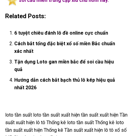
soi cầu miền trung cặp xỉu chủ hôm nay.
Related Posts:
6 tuyệt chiêu đánh lô đề online cực chuẩn
Cách bắt tổng đặc biệt xổ số miền Bắc chuẩn
xác nhất
Tận dụng Loto gan miền bắc để soi cầu hiệu
quả
Hướng dẫn cách bắt bạch thủ lô kép hiệu quả
nhất 2026
loto tần suất
loto tần suất xuất hiện
tần suất xuất hiện
Tần
suất xuất hiện lô tô
Thống kê loto tần suất
Thống kê loto
tần suất xuất hiện
Thống kê Tần suất xuất hiện lô tô xổ số