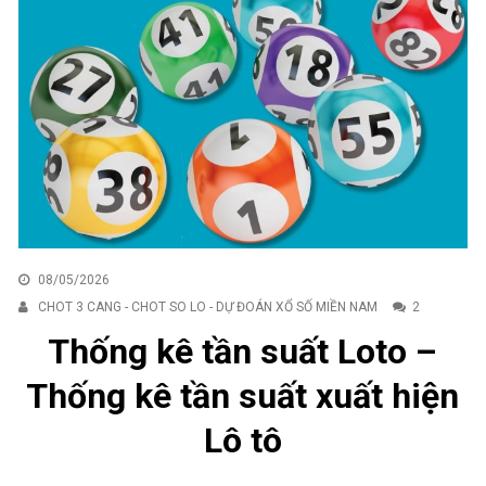
08/05/2026
CHOT 3 CANG - CHOT SO LO - DỰ ĐOÁN XỔ SỐ MIỀN NAM
2
Thống kê tần suất Loto –
Thống kê tần suất xuất hiện
Lô tô