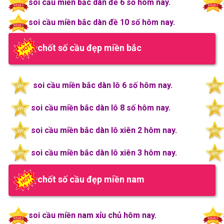
soi cầu miền bắc dàn đề 6 số hôm nay.
soi cầu miền bắc dàn đề 10 số hôm nay.
chốt số
cầu đẹp miền bắc
soi cầu miền bắc dàn lô 6 số hôm nay.
soi cầu miền bắc dàn lô 8 số hôm nay.
soi cầu miền bắc dàn lô xiên 2 hôm nay.
soi cầu miền bắc dàn lô xiên 3 hôm nay.
chốt số
cầu đẹp miền nam
soi cầu miền nam xỉu chủ hôm nay.