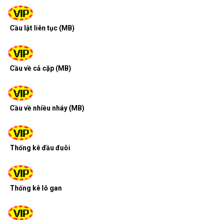
Cầu lật liên tục (MB)
Cầu về cả cặp (MB)
Cầu về nhiều nháy (MB)
Thống kê đầu đuôi
Thống kê lô gan