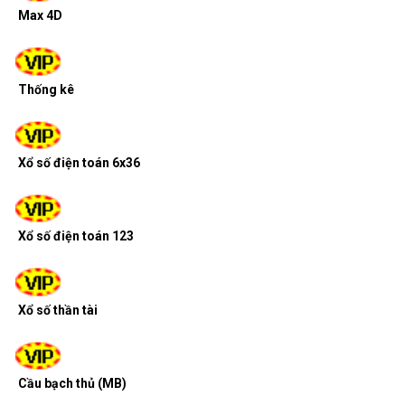
Max 4D
Thống kê
Xổ số điện toán 6x36
Xổ số điện toán 123
Xổ số thần tài
Cầu bạch thủ (MB)