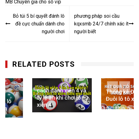
MB
Chuyên gia cho số vip
Điều
Bỏ túi 5 bí quyết đánh lô
phương pháp soi cầu
hướng
đề cực chuẩn dành cho
kqxsmb 24/7 chính xác ít
bài
người chơi
người biết
viết
RELATED POSTS
‹
›
cách đánh xiên 4 và
Thống kê Đầu –
tỷ lệ ăn khi chơi lô
Đuôi lô tô xổ số MB
xiên 4
08/05/2026
08/05/2026