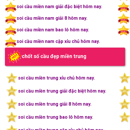
soi cầu miền nam giải đặc biệt hôm nay.
soi cầu miền nam giải 8 hôm nay.
soi cầu miền nam bao lô hôm nay.
soi cầu miền nam cặp xỉu chủ hôm nay.
chốt số
cầu đẹp miền trung
soi cầu miền trung xỉu chủ hôm nay.
soi cầu miền trung giải đặc biệt hôm nay.
soi cầu miền trung giải 8 hôm nay.
soi cầu miền trung bao lô hôm nay.