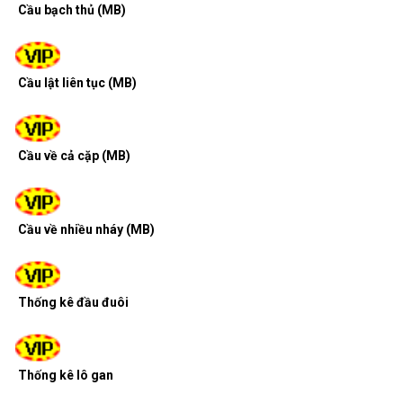
Cầu bạch thủ (MB)
Cầu lật liên tục (MB)
Cầu về cả cặp (MB)
Cầu về nhiều nháy (MB)
Thống kê đầu đuôi
Thống kê lô gan