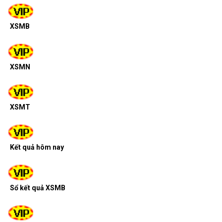
XSMB
XSMN
XSMT
Kết quả hôm nay
Sổ kết quả XSMB