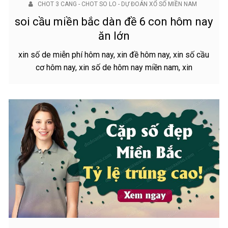
CHOT 3 CANG - CHOT SO LO - DỰ ĐOÁN XỔ SỐ MIỀN NAM
soi cầu miền bắc dàn đề 6 con hôm nay
ăn lớn
xin số de miễn phí hôm nay, xin đề hôm nay, xin số cầu
cơ hôm nay, xin số de hôm nay miền nam, xin