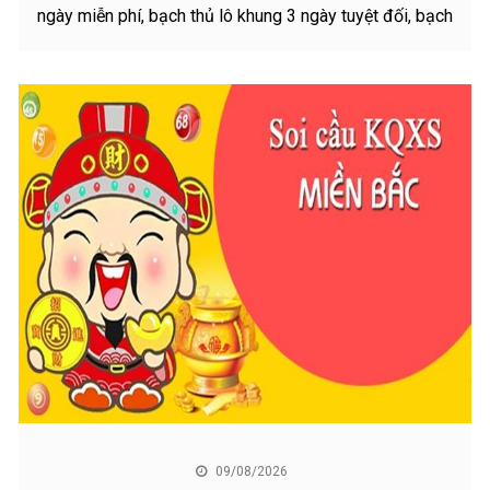
ngày miễn phí, bạch thủ lô khung 3 ngày tuyệt đối, bạch
09/08/2026