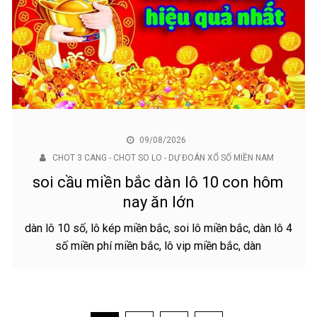
09/08/2026
CHOT 3 CANG - CHOT SO LO - DỰ ĐOÁN XỔ SỐ MIỀN NAM
soi cầu miền bắc dàn lô 10 con hôm
nay ăn lớn
dàn lô 10 số, lô kép miền bắc, soi lô miền bắc, dàn lô 4
số miền phí miền bắc, lô vip miền bắc, dàn