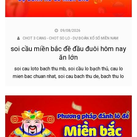
09/08/2026
CHOT 3 CANG - CHOT SO LO - DỰ ĐOÁN XỔ SỐ MIỀN NAM
soi cầu miền bắc đề đầu đuôi hôm nay
ăn lớn
soi cau loto bach thu mb, soi cầu lo bạch thủ, cau lo
mien bac chuan nhat, soi cau bach thu de, bach thu lo