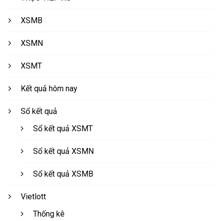
XSMB
XSMN
XSMT
Kết quả hôm nay
Sổ kết quả
Sổ kết quả XSMT
Sổ kết quả XSMN
Sổ kết quả XSMB
Vietlott
Thống kê