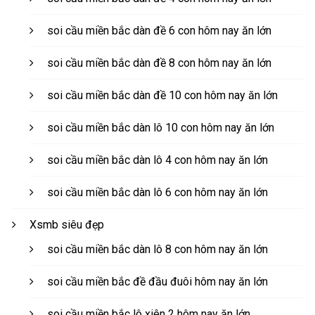
soi cầu miền bắc dàn đề 6 con hôm nay ăn lớn
soi cầu miền bắc dàn đề 8 con hôm nay ăn lớn
soi cầu miền bắc dàn đề 10 con hôm nay ăn lớn
soi cầu miền bắc dàn lô 10 con hôm nay ăn lớn
soi cầu miền bắc dàn lô 4 con hôm nay ăn lớn
soi cầu miền bắc dàn lô 6 con hôm nay ăn lớn
Xsmb siêu đẹp
soi cầu miền bắc dàn lô 8 con hôm nay ăn lớn
soi cầu miền bắc đề đầu đuôi hôm nay ăn lớn
soi cầu miền bắc lô xiên 2 hôm nay ăn lớn