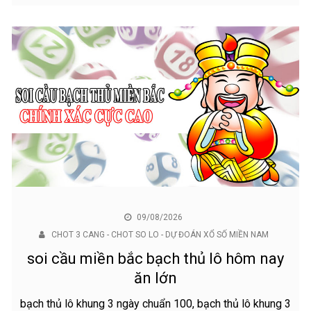
09/08/2026
CHOT 3 CANG - CHOT SO LO - DỰ ĐOÁN XỔ SỐ MIỀN NAM
soi cầu miền bắc bạch thủ lô hôm nay
ăn lớn
bạch thủ lô khung 3 ngày chuẩn 100, bạch thủ lô khung 3