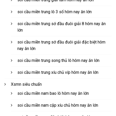
soi cầu miền trung lô 3 số hôm nay ăn lớn
soi cầu miền trung sớ đầu đuôi giải 8 hôm nay ăn
lớn
soi cầu miền trung sớ đầu đuôi giải đặc biệt hôm
nay ăn lớn
soi cầu miền trung song thủ lô hôm nay ăn lớn
soi cầu miền trung xíu chủ víp hôm nay ăn lớn
Xsmn siêu chuẩn
soi cầu miền nam bao lô hôm nay ăn lớn
soi cầu miền nam cặp xíu chủ hôm nay ăn lớn