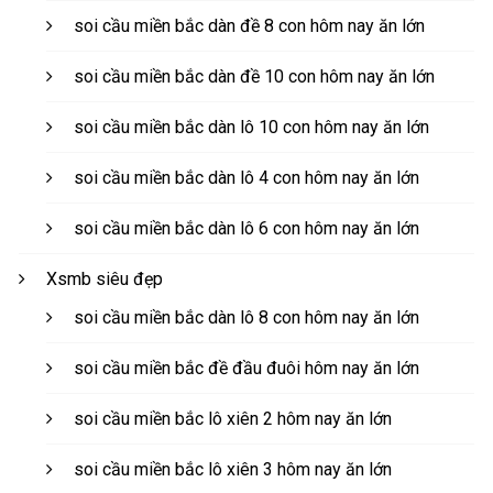
soi cầu miền bắc dàn đề 8 con hôm nay ăn lớn
soi cầu miền bắc dàn đề 10 con hôm nay ăn lớn
soi cầu miền bắc dàn lô 10 con hôm nay ăn lớn
soi cầu miền bắc dàn lô 4 con hôm nay ăn lớn
soi cầu miền bắc dàn lô 6 con hôm nay ăn lớn
Xsmb siêu đẹp
soi cầu miền bắc dàn lô 8 con hôm nay ăn lớn
soi cầu miền bắc đề đầu đuôi hôm nay ăn lớn
soi cầu miền bắc lô xiên 2 hôm nay ăn lớn
soi cầu miền bắc lô xiên 3 hôm nay ăn lớn