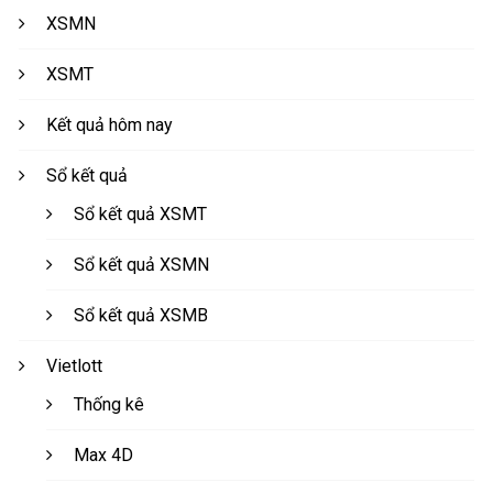
XSMN
XSMT
Kết quả hôm nay
Sổ kết quả
Sổ kết quả XSMT
Sổ kết quả XSMN
Sổ kết quả XSMB
Vietlott
Thống kê
Max 4D