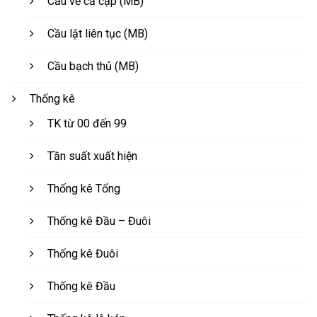
Cầu về cả cặp (MB)
Cầu lật liên tục (MB)
Cầu bạch thủ (MB)
Thống kê
TK từ 00 đến 99
Tần suất xuất hiện
Thống kê Tổng
Thống kê Đầu – Đuôi
Thống kê Đuôi
Thống kê Đầu