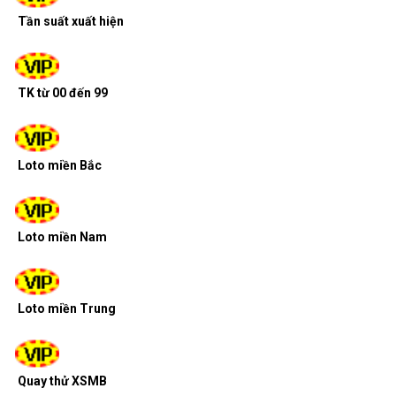
Tần suất xuất hiện
TK từ 00 đến 99
Loto miền Bắc
Loto miền Nam
Loto miền Trung
Quay thử XSMB