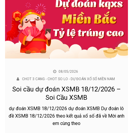
08/05/2026
CHOT 3 CANG - CHOT SO LO - DỰ ĐOÁN XỔ SỐ MIỀN NAM
Soi cầu dự đoán XSMB 18/12/2026 –
Soi Cầu XSMB
dự đoán XSMB 18/12/2026 dự đoán XSMB Dự đoán lô
đề XSMB 18/12/2026 theo kết quả xổ số đã về Mời anh
em cùng theo