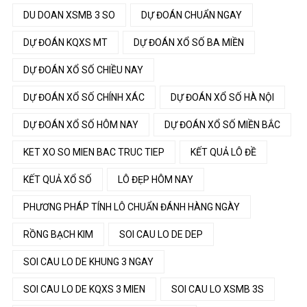
DU DOAN XSMB 3 SO
DỰ ĐOÁN CHUẨN NGAY
DỰ ĐOÁN KQXS MT
DỰ ĐOÁN XỔ SỐ BA MIỀN
DỰ ĐOÁN XỔ SỐ CHIỀU NAY
DỰ ĐOÁN XỔ SỐ CHÍNH XÁC
DỰ ĐOÁN XỔ SỐ HÀ NỘI
DỰ ĐOÁN XỔ SỐ HÔM NAY
DỰ ĐOÁN XỔ SỐ MIỀN BẮC
KET XO SO MIEN BAC TRUC TIEP
KẾT QUẢ LÔ ĐỀ
KẾT QUẢ XỔ SỐ
LÔ ĐẸP HÔM NAY
PHƯƠNG PHÁP TÍNH LÔ CHUẨN ĐÁNH HÀNG NGÀY
RỒNG BẠCH KIM
SOI CAU LO DE DEP
SOI CAU LO DE KHUNG 3 NGAY
SOI CAU LO DE KQXS 3 MIEN
SOI CAU LO XSMB 3S