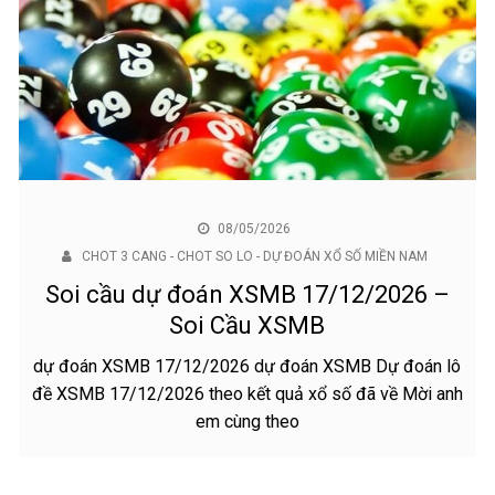
08/05/2026
CHOT 3 CANG - CHOT SO LO - DỰ ĐOÁN XỔ SỐ MIỀN NAM
Soi cầu dự đoán XSMB 17/12/2026 –
Soi Cầu XSMB
dự đoán XSMB 17/12/2026 dự đoán XSMB Dự đoán lô
đề XSMB 17/12/2026 theo kết quả xổ số đã về Mời anh
em cùng theo