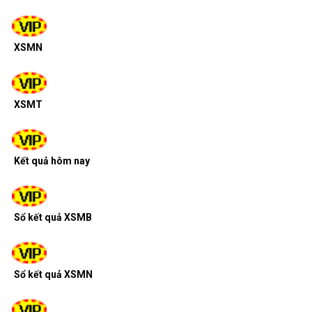
XSMN
XSMT
Kết quả hôm nay
Sổ kết quả XSMB
Sổ kết quả XSMN