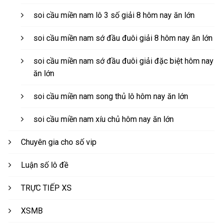
soi cầu miền nam lô 3 số giải 8 hôm nay ăn lớn
soi cầu miền nam sớ đầu đuôi giải 8 hôm nay ăn lớn
soi cầu miền nam sớ đầu đuôi giải đặc biệt hôm nay
ăn lớn
soi cầu miền nam song thủ lô hôm nay ăn lớn
soi cầu miền nam xíu chủ hôm nay ăn lớn
Chuyên gia cho số vip
Luận số lô đề
TRỰC TIẾP XS
XSMB