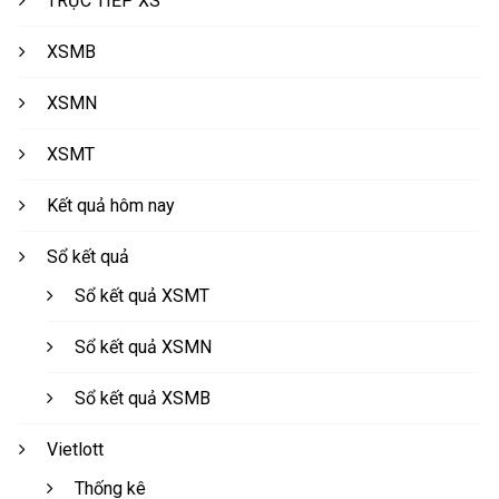
TRỰC TIẾP XS
XSMB
XSMN
XSMT
Kết quả hôm nay
Sổ kết quả
Sổ kết quả XSMT
Sổ kết quả XSMN
Sổ kết quả XSMB
Vietlott
Thống kê