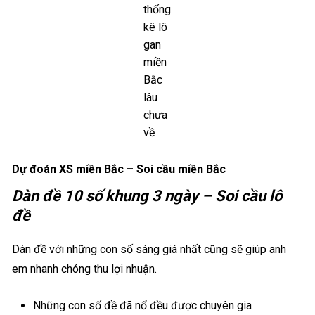
thống
kê lô
gan
miền
Bắc
lâu
chưa
về
Dự đoán XS miền Bắc
–
Soi cầu miền Bắc
Dàn đề 10 số khung 3 ngày – Soi cầu lô
đề
Dàn đề với những con số sáng giá nhất cũng sẽ giúp anh
em nhanh chóng thu lợi nhuận.
Những con số đề đã nổ đều được chuyên gia