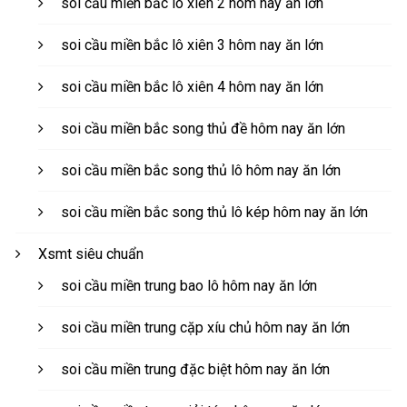
soi cầu miền bắc lô xiên 2 hôm nay ăn lớn
soi cầu miền bắc lô xiên 3 hôm nay ăn lớn
soi cầu miền bắc lô xiên 4 hôm nay ăn lớn
soi cầu miền bắc song thủ đề hôm nay ăn lớn
soi cầu miền bắc song thủ lô hôm nay ăn lớn
soi cầu miền bắc song thủ lô kép hôm nay ăn lớn
Xsmt siêu chuẩn
soi cầu miền trung bao lô hôm nay ăn lớn
soi cầu miền trung cặp xíu chủ hôm nay ăn lớn
soi cầu miền trung đặc biệt hôm nay ăn lớn