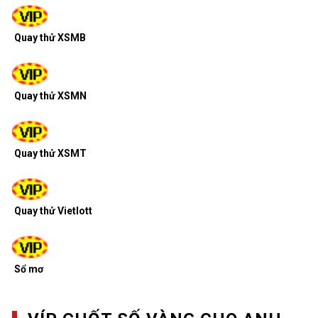
Quay thử XSMB
Quay thử XSMN
Quay thử XSMT
Quay thử Vietlott
Sổ mơ