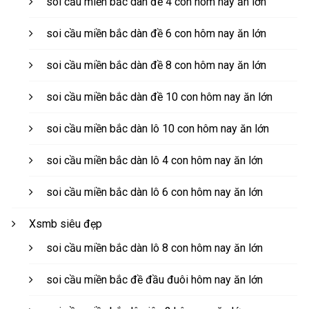
soi cầu miền bắc dàn đề 4 con hôm nay ăn lớn
soi cầu miền bắc dàn đề 6 con hôm nay ăn lớn
soi cầu miền bắc dàn đề 8 con hôm nay ăn lớn
soi cầu miền bắc dàn đề 10 con hôm nay ăn lớn
soi cầu miền bắc dàn lô 10 con hôm nay ăn lớn
soi cầu miền bắc dàn lô 4 con hôm nay ăn lớn
soi cầu miền bắc dàn lô 6 con hôm nay ăn lớn
Xsmb siêu đẹp
soi cầu miền bắc dàn lô 8 con hôm nay ăn lớn
soi cầu miền bắc đề đầu đuôi hôm nay ăn lớn