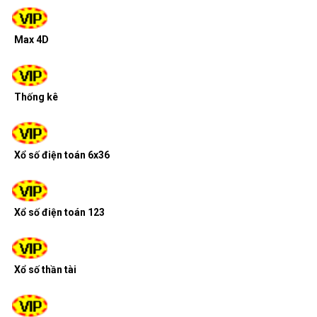
Max 4D
Thống kê
Xổ số điện toán 6x36
Xổ số điện toán 123
Xổ số thần tài