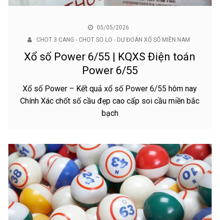
05/05/2026
CHOT 3 CANG - CHOT SO LO - DỰ ĐOÁN XỔ SỐ MIỀN NAM
Xổ số Power 6/55 | KQXS Điện toán
Power 6/55
Xổ số Power – Kết quả xổ số Power 6/55 hôm nay
Chính Xác chốt số cầu đẹp cao cấp soi cầu miền bắc
bạch