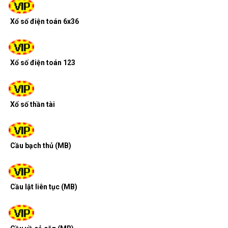
Xổ số điện toán 6x36
Xổ số điện toán 123
Xổ số thần tài
Cầu bạch thủ (MB)
Cầu lật liên tục (MB)