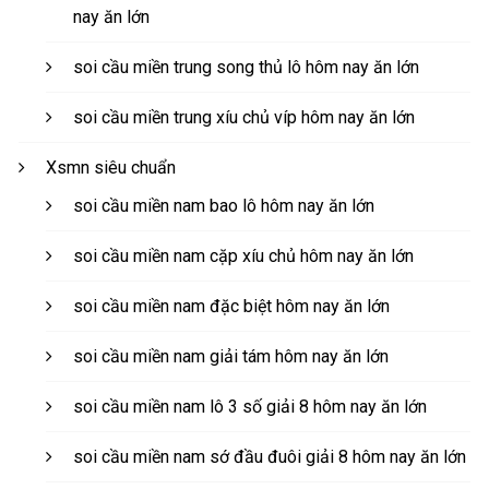
nay ăn lớn
soi cầu miền trung song thủ lô hôm nay ăn lớn
soi cầu miền trung xíu chủ víp hôm nay ăn lớn
Xsmn siêu chuẩn
soi cầu miền nam bao lô hôm nay ăn lớn
soi cầu miền nam cặp xíu chủ hôm nay ăn lớn
soi cầu miền nam đặc biệt hôm nay ăn lớn
soi cầu miền nam giải tám hôm nay ăn lớn
soi cầu miền nam lô 3 số giải 8 hôm nay ăn lớn
soi cầu miền nam sớ đầu đuôi giải 8 hôm nay ăn lớn