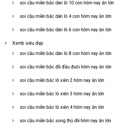
soi cầu miền bắc dàn lô 10 con hôm nay ăn lớn
soi cầu miền bắc dàn lô 4 con hôm nay ăn lớn
soi cầu miền bắc dàn lô 6 con hôm nay ăn lớn
Xsmb siêu đẹp
soi cầu miền bắc dàn lô 8 con hôm nay ăn lớn
soi cầu miền bắc đề đầu đuôi hôm nay ăn lớn
soi cầu miền bắc lô xiên 2 hôm nay ăn lớn
soi cầu miền bắc lô xiên 3 hôm nay ăn lớn
soi cầu miền bắc lô xiên 4 hôm nay ăn lớn
soi cầu miền bắc song thủ đề hôm nay ăn lớn