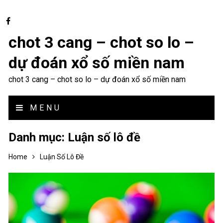
chot 3 cang – chot so lo –
dự đoán xổ số miền nam
chot 3 cang – chot so lo – dự đoán xổ số miền nam
MENU
Danh mục:
Luận số lô đề
Home
Luận Số Lô Đề