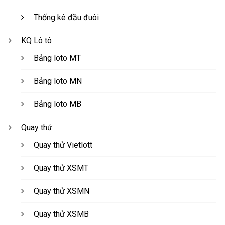
Thống kê đầu đuôi
KQ Lô tô
Bảng loto MT
Bảng loto MN
Bảng loto MB
Quay thử
Quay thử Vietlott
Quay thử XSMT
Quay thử XSMN
Quay thử XSMB