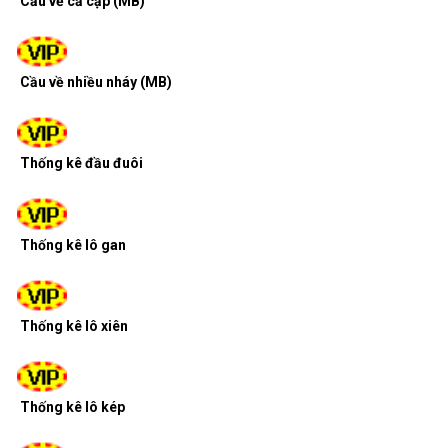
Cầu về cả cặp (MB)
Cầu về nhiều nháy (MB)
Thống kê đầu đuôi
Thống kê lô gan
Thống kê lô xiên
Thống kê lô kép