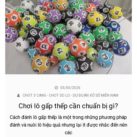
05/05/2026
CHOT 3 CANG - CHOT SO LO - DỰ ĐOÁN XỔ SỐ MIỀN NAM
Chơi lô gấp thếp cần chuẩn bị gì?
Cách đánh lô gấp thếp là một trong những phương pháp
đánh và nuôi lô hiệu quả nhưng lại ít được nhắc đến nên
các