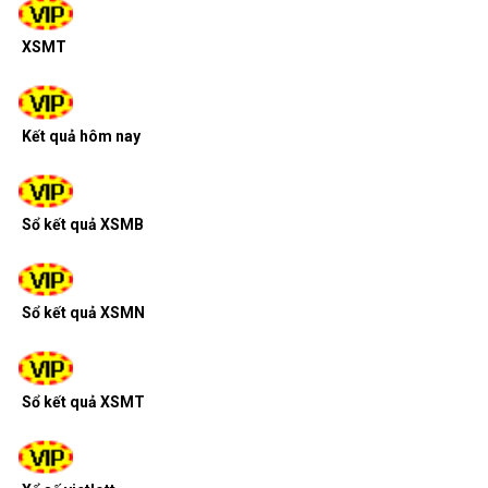
XSMT
Kết quả hôm nay
Sổ kết quả XSMB
Sổ kết quả XSMN
Sổ kết quả XSMT