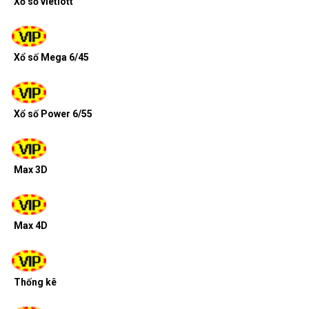
Xổ số vietlott
Xổ số Mega 6/45
Xổ số Power 6/55
Max 3D
Max 4D
Thống kê