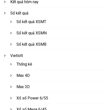
Kết quả hôm nay
Sổ kết quả
Sổ kết quả XSMT
Sổ kết quả XSMN
Sổ kết quả XSMB
Vietlott
Thống kê
Max 4D
Max 3D
Xổ số Power 6/55
Xổ số Mega 6/45