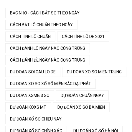
BẠC NHỚ - CÁCH BẮT SỐ THEO NGÀY
CÁCH BẮT LÔ CHUẨN THEO NGÀY
CÁCH TÍNH LÔ CHUẨN
CÁCH TÍNH LÔ DE 2021
CÁCH ĐÁNH LÔ NGÀY NÀO CŨNG TRÚNG
CÁCH ĐÁNH ĐỀ NGÀY NÀO CŨNG TRÚNG
DU DOAN SOI CAU LO DE
DU DOAN XO SO MIEN TRUNG
DU DOAN XO SO XỔ SỐ MIỀN BẮC DẠI PHÁT
DU DOAN XSMB 3 SO
DỰ ĐOÁN CHUẨN NGAY
DỰ ĐOÁN KQXS MT
DỰ ĐOÁN XỔ SỐ BA MIỀN
DỰ ĐOÁN XỔ SỐ CHIỀU NAY
DỰ ĐOÁN XỔ SỐ CHÍNH XÁC
DỰ ĐOÁN XỔ SỐ HÀ NỘI