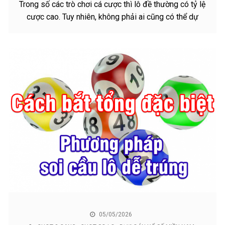
Trong số các trò chơi cá cược thì lô đề thường có tỷ lệ
cược cao. Tuy nhiên, không phải ai cũng có thể dự
05/05/2026