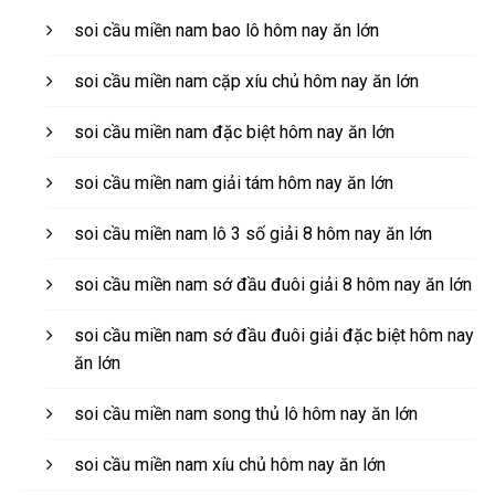
soi cầu miền nam bao lô hôm nay ăn lớn
soi cầu miền nam cặp xíu chủ hôm nay ăn lớn
soi cầu miền nam đặc biệt hôm nay ăn lớn
soi cầu miền nam giải tám hôm nay ăn lớn
soi cầu miền nam lô 3 số giải 8 hôm nay ăn lớn
soi cầu miền nam sớ đầu đuôi giải 8 hôm nay ăn lớn
soi cầu miền nam sớ đầu đuôi giải đặc biệt hôm nay
ăn lớn
soi cầu miền nam song thủ lô hôm nay ăn lớn
soi cầu miền nam xíu chủ hôm nay ăn lớn