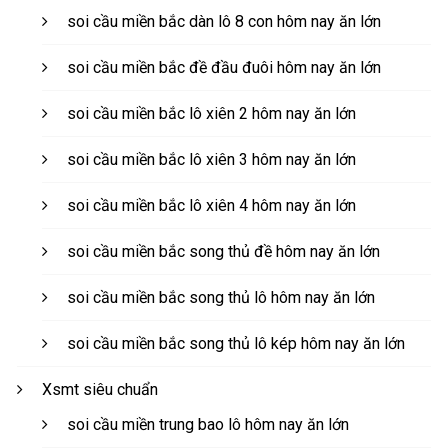
soi cầu miền bắc dàn lô 8 con hôm nay ăn lớn
soi cầu miền bắc đề đầu đuôi hôm nay ăn lớn
soi cầu miền bắc lô xiên 2 hôm nay ăn lớn
soi cầu miền bắc lô xiên 3 hôm nay ăn lớn
soi cầu miền bắc lô xiên 4 hôm nay ăn lớn
soi cầu miền bắc song thủ đề hôm nay ăn lớn
soi cầu miền bắc song thủ lô hôm nay ăn lớn
soi cầu miền bắc song thủ lô kép hôm nay ăn lớn
Xsmt siêu chuẩn
soi cầu miền trung bao lô hôm nay ăn lớn