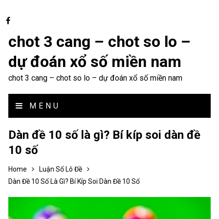
chot 3 cang – chot so lo –
dự đoán xổ số miền nam
chot 3 cang – chot so lo – dự đoán xổ số miền nam
MENU
Dàn đề 10 số là gì? Bí kíp soi dàn đề
10 số
Home
Luận Số Lô Đề
Dàn Đề 10 Số Là Gì? Bí Kíp Soi Dàn Đề 10 Số