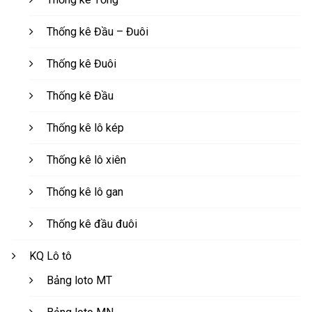
Thống kê Đầu – Đuôi
Thống kê Đuôi
Thống kê Đầu
Thống kê lô kép
Thống kê lô xiên
Thống kê lô gan
Thống kê đầu đuôi
KQ Lô tô
Bảng loto MT