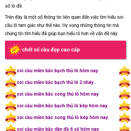
số lô đề.
Trên đây là một số thông tin liên quan đến việc tìm hiểu soi
cầu lô tam giác như thế nào. Hy vọng những thông tin mà
chúng tôi tìm hiểu đã giúp bạn hiểu rõ hơn về vấn đề này.
chốt số cầu đẹp cao cấp
soi cầu miền bắc bạch thủ lô hôm nay.
soi cầu miền bắc bạch thủ lô 2 nháy .
soi cầu miền bắc song thủ lô hôm nay.
soi cầu miền bắc bạch thủ lô kép hôm nay.
soi cầu miền bắc song thủ lô kép hôm nay.
soi cầu miền bắc dàn đề 6 số hôm nay.