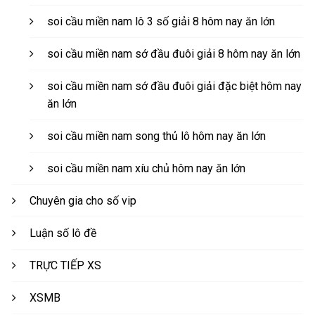
soi cầu miền nam lô 3 số giải 8 hôm nay ăn lớn
soi cầu miền nam sớ đầu đuôi giải 8 hôm nay ăn lớn
soi cầu miền nam sớ đầu đuôi giải đặc biệt hôm nay
ăn lớn
soi cầu miền nam song thủ lô hôm nay ăn lớn
soi cầu miền nam xíu chủ hôm nay ăn lớn
Chuyên gia cho số vip
Luận số lô đề
TRỰC TIẾP XS
XSMB