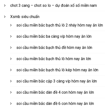
chot 3 cang – chot so lo – dự đoán xổ số miền nam
Xsmb siêu chuẩn
soi cầu miền bắc bạch thủ lô 2 nháy hôm nay ăn lớn
soi cầu miền bắc ba càng víp hôm nay ăn lớn
soi cầu miền bắc bạch thủ đề hôm nay ăn lớn
soi cầu miền bắc bạch thủ lô hôm nay ăn lớn
soi cầu miền bắc bạch thủ lô kép hôm nay ăn lớn
soi cầu miền bắc cặp 3 càng víp hôm nay ăn lớn
soi cầu miền bắc dàn đề 4 con hôm nay ăn lớn
soi cầu miền bắc dàn đề 6 con hôm nay ăn lớn