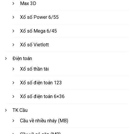
Max 3D
Xổ số Power 6/55
Xổ số Mega 6/45
Xổ số Vietlott
Điện toán
Xổ số thần tài
Xổ số điện toán 123
Xổ số điện toán 6×36
TK Cầu
Cầu về nhiều nháy (MB)