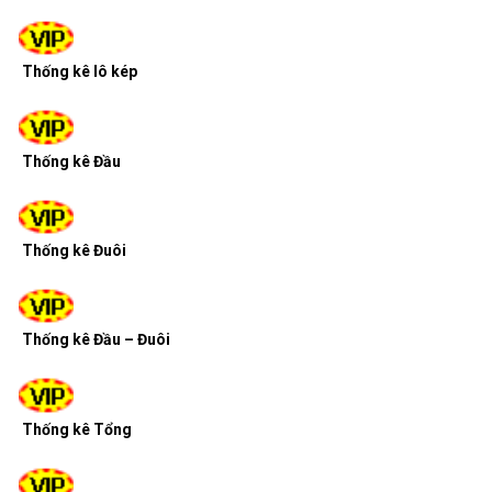
Thống kê lô kép
Thống kê Đầu
Thống kê Đuôi
Thống kê Đầu – Đuôi
Thống kê Tổng