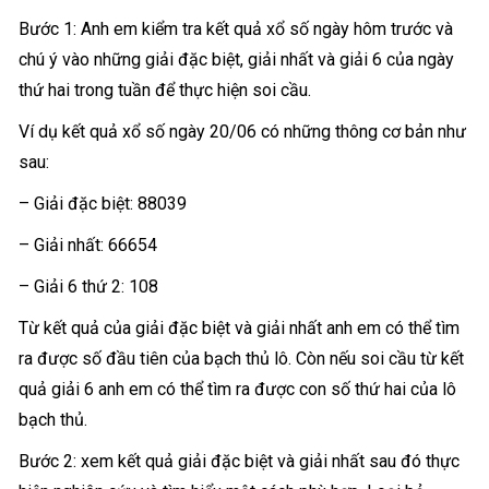
Bước 1: Anh em kiểm tra kết quả xổ số ngày hôm trước và
chú ý vào những giải đặc biệt, giải nhất và giải 6 của ngày
thứ hai trong tuần để thực hiện soi cầu.
Ví dụ kết quả xổ số ngày 20/06 có những thông cơ bản như
sau:
– Giải đặc biệt: 88039
– Giải nhất: 66654
– Giải 6 thứ 2: 108
Từ kết quả của giải đặc biệt và giải nhất anh em có thể tìm
ra được số đầu tiên của bạch thủ lô. Còn nếu soi cầu từ kết
quả giải 6 anh em có thể tìm ra được con số thứ hai của lô
bạch thủ.
Bước 2: xem kết quả giải đặc biệt và giải nhất sau đó thực