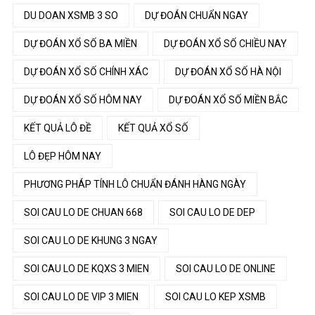
DU DOAN XSMB 3 SO
DỰ ĐOÁN CHUẨN NGAY
DỰ ĐOÁN XỔ SỐ BA MIỀN
DỰ ĐOÁN XỔ SỐ CHIỀU NAY
DỰ ĐOÁN XỔ SỐ CHÍNH XÁC
DỰ ĐOÁN XỔ SỐ HÀ NỘI
DỰ ĐOÁN XỔ SỐ HÔM NAY
DỰ ĐOÁN XỔ SỐ MIỀN BẮC
KẾT QUẢ LÔ ĐỀ
KẾT QUẢ XỔ SỐ
LÔ ĐẸP HÔM NAY
PHƯƠNG PHÁP TÍNH LÔ CHUẨN ĐÁNH HÀNG NGÀY
SOI CAU LO DE CHUAN 668
SOI CAU LO DE DEP
SOI CAU LO DE KHUNG 3 NGAY
SOI CAU LO DE KQXS 3 MIEN
SOI CAU LO DE ONLINE
SOI CAU LO DE VIP 3 MIEN
SOI CAU LO KEP XSMB