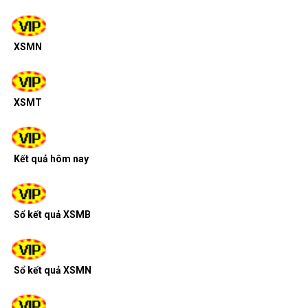
XSMN
XSMT
Kết quả hôm nay
Sổ kết quả XSMB
Sổ kết quả XSMN