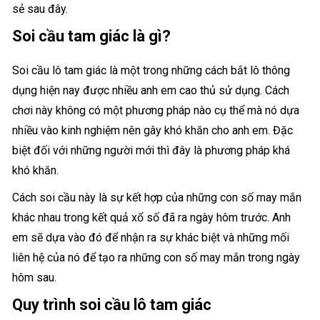
sẻ sau đây.
Soi cầu tam giác là gì?
Soi cầu lô tam giác là một trong những cách bắt lô thông
dụng hiện nay được nhiều anh em cao thủ sử dụng. Cách
chơi này không có một phương pháp nào cụ thể mà nó dựa
nhiều vào kinh nghiệm nên gây khó khăn cho anh em. Đặc
biệt đối với những người mới thì đây là phương pháp khá
khó khăn.
Cách soi cầu này là sự kết hợp của những con số may mắn
khác nhau trong kết quả xổ số đã ra ngày hôm trước. Anh
em sẽ dựa vào đó để nhận ra sự khác biệt và những mối
liên hệ của nó để tạo ra những con số may mắn trong ngày
hôm sau.
Quy trình soi cầu lô tam giác