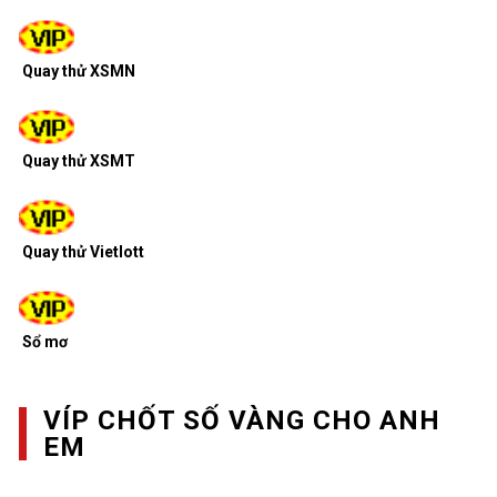
Quay thử XSMN
Quay thử XSMT
Quay thử Vietlott
Sổ mơ
VÍP CHỐT SỐ VÀNG CHO ANH
EM