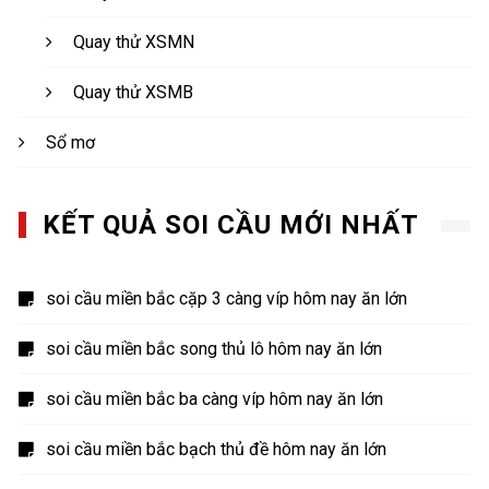
Quay thử XSMN
Quay thử XSMB
Sổ mơ
KẾT QUẢ SOI CẦU MỚI NHẤT
soi cầu miền bắc cặp 3 càng víp hôm nay ăn lớn
soi cầu miền bắc song thủ lô hôm nay ăn lớn
soi cầu miền bắc ba càng víp hôm nay ăn lớn
soi cầu miền bắc bạch thủ đề hôm nay ăn lớn