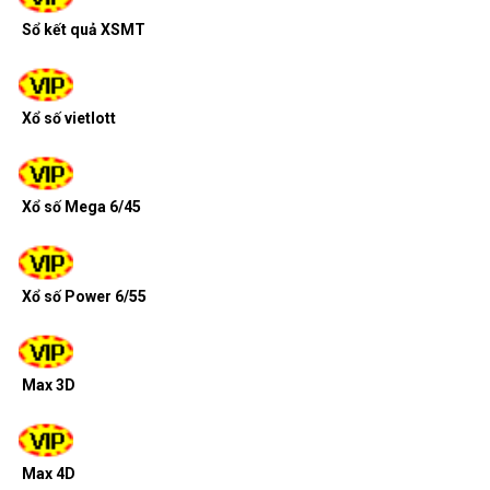
Sổ kết quả XSMT
Xổ số vietlott
Xổ số Mega 6/45
Xổ số Power 6/55
Max 3D
Max 4D