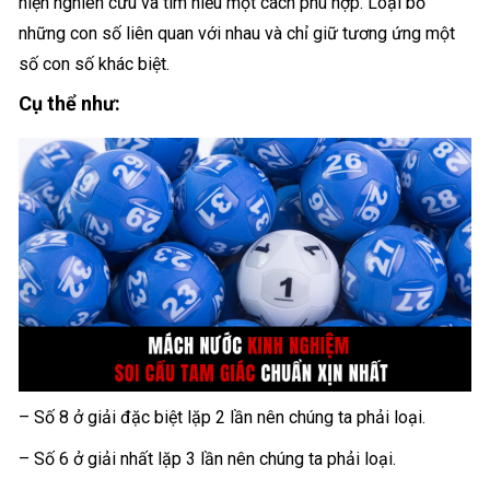
hiện nghiên cứu và tìm hiểu một cách phù hợp. Loại bỏ
những con số liên quan với nhau và chỉ giữ tương ứng một
số con số khác biệt.
Cụ thể như:
– Số 8 ở giải đặc biệt lặp 2 lần nên chúng ta phải loại.
– Số 6 ở giải nhất lặp 3 lần nên chúng ta phải loại.