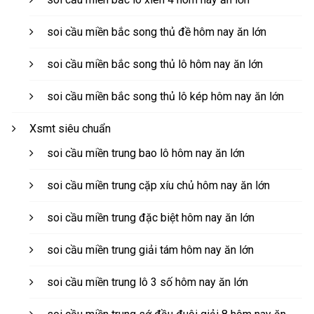
soi cầu miền bắc song thủ đề hôm nay ăn lớn
soi cầu miền bắc song thủ lô hôm nay ăn lớn
soi cầu miền bắc song thủ lô kép hôm nay ăn lớn
Xsmt siêu chuẩn
soi cầu miền trung bao lô hôm nay ăn lớn
soi cầu miền trung cặp xíu chủ hôm nay ăn lớn
soi cầu miền trung đặc biệt hôm nay ăn lớn
soi cầu miền trung giải tám hôm nay ăn lớn
soi cầu miền trung lô 3 số hôm nay ăn lớn