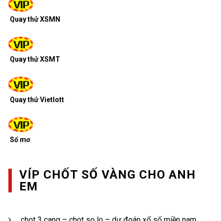
Quay thử XSMN
Quay thử XSMT
Quay thử Vietlott
Sổ mơ
VÍP CHỐT SỐ VÀNG CHO ANH
EM
chot 3 cang – chot so lo – dự đoán xổ số miền nam