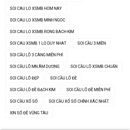
SOI CAU LO XSMB HOM NAY
SOI CAU LO XSMB MINH NGOC
SOI CAU LO XSMB RONG BACH KIM
SOI CAU XSMB 1 LO DUY NHAT
SOI CẦU 3 MIỀN
SOI CẦU LÔ 3 CÀNG MIỄN PHÍ
SOI CẦU LÔ MN ÂM DƯƠNG
SOI CẦU LÔ XSMB CHUẨN
SOI CẦU LÔ ĐẸP
SOI CẦU LÔ ĐỀ
SOI CẦU LÔ ĐỀ BẠCH KIM
SOI CẦU LÔ ĐỀ MIỄN PHÍ
SOI CẦU XỔ SỐ
SOI CẦU XỔ SỐ CHÍNH XÁC NHẤT
XIN SỐ ĐỀ VŨNG TÀU