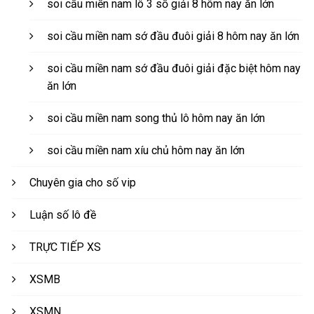
soi cầu miền nam lô 3 số giải 8 hôm nay ăn lớn
soi cầu miền nam sớ đầu đuôi giải 8 hôm nay ăn lớn
soi cầu miền nam sớ đầu đuôi giải đặc biệt hôm nay
ăn lớn
soi cầu miền nam song thủ lô hôm nay ăn lớn
soi cầu miền nam xíu chủ hôm nay ăn lớn
Chuyên gia cho số vip
Luận số lô đề
TRỰC TIẾP XS
XSMB
XSMN