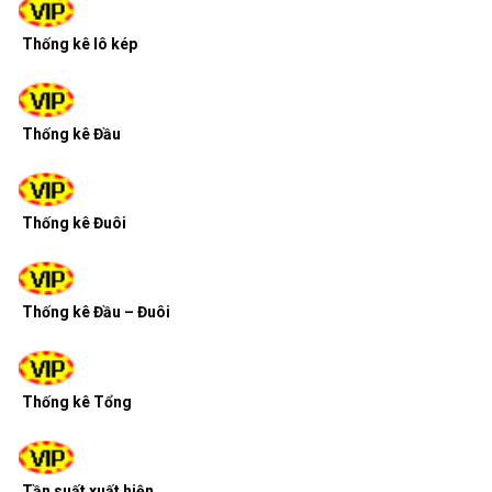
Thống kê lô kép
Thống kê Đầu
Thống kê Đuôi
Thống kê Đầu – Đuôi
Thống kê Tổng
Tần suất xuất hiện