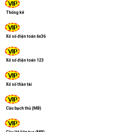
Thống kê
Xổ số điện toán 6x36
Xổ số điện toán 123
Xổ số thần tài
Cầu bạch thủ (MB)