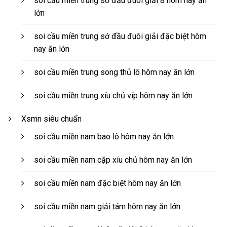
soi cầu miền trung sớ đầu đuôi giải 8 hôm nay ăn
lớn
soi cầu miền trung sớ đầu đuôi giải đặc biệt hôm
nay ăn lớn
soi cầu miền trung song thủ lô hôm nay ăn lớn
soi cầu miền trung xíu chủ víp hôm nay ăn lớn
Xsmn siêu chuẩn
soi cầu miền nam bao lô hôm nay ăn lớn
soi cầu miền nam cặp xíu chủ hôm nay ăn lớn
soi cầu miền nam đặc biệt hôm nay ăn lớn
soi cầu miền nam giải tám hôm nay ăn lớn