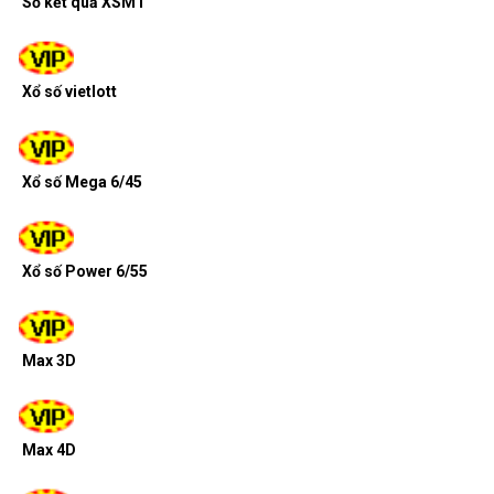
Sổ kết quả XSMT
Xổ số vietlott
Xổ số Mega 6/45
Xổ số Power 6/55
Max 3D
Max 4D