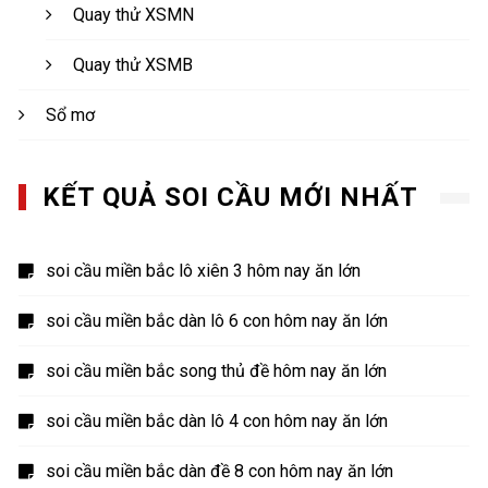
Quay thử XSMN
Quay thử XSMB
Sổ mơ
KẾT QUẢ SOI CẦU MỚI NHẤT
soi cầu miền bắc lô xiên 3 hôm nay ăn lớn
soi cầu miền bắc dàn lô 6 con hôm nay ăn lớn
soi cầu miền bắc song thủ đề hôm nay ăn lớn
soi cầu miền bắc dàn lô 4 con hôm nay ăn lớn
soi cầu miền bắc dàn đề 8 con hôm nay ăn lớn