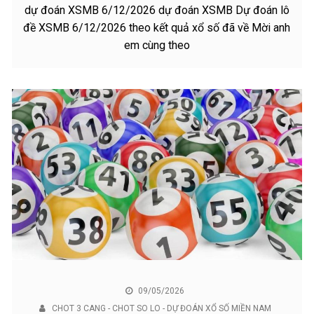
dự đoán XSMB 6/12/2026 dự đoán XSMB Dự đoán lô
đề XSMB 6/12/2026 theo kết quả xổ số đã về Mời anh
em cùng theo
09/05/2026
CHOT 3 CANG - CHOT SO LO - DỰ ĐOÁN XỔ SỐ MIỀN NAM