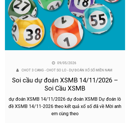
09/05/2026
CHOT 3 CANG - CHOT SO LO - DỰ ĐOÁN XỔ SỐ MIỀN NAM
Soi cầu dự đoán XSMB 14/11/2026 –
Soi Cầu XSMB
dự đoán XSMB 14/11/2026 dự đoán XSMB Dự đoán lô
đề XSMB 14/11-2026 theo kết quả xổ số đã về Mời anh
em cùng theo