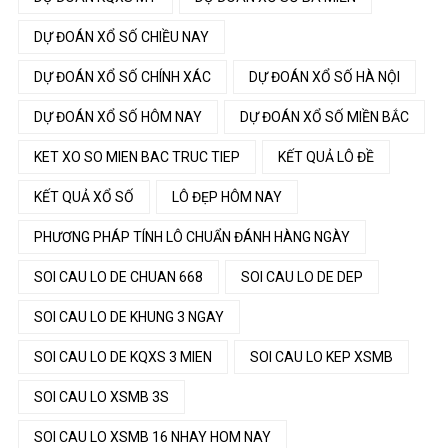
DỰ ĐOÁN XỔ SỐ CHIỀU NAY
DỰ ĐOÁN XỔ SỐ CHÍNH XÁC
DỰ ĐOÁN XỔ SỐ HÀ NỘI
DỰ ĐOÁN XỔ SỐ HÔM NAY
DỰ ĐOÁN XỔ SỐ MIỀN BẮC
KET XO SO MIEN BAC TRUC TIEP
KẾT QUẢ LÔ ĐỀ
KẾT QUẢ XỔ SỐ
LÔ ĐẸP HÔM NAY
PHƯƠNG PHÁP TÍNH LÔ CHUẨN ĐÁNH HÀNG NGÀY
SOI CAU LO DE CHUAN 668
SOI CAU LO DE DEP
SOI CAU LO DE KHUNG 3 NGAY
SOI CAU LO DE KQXS 3 MIEN
SOI CAU LO KEP XSMB
SOI CAU LO XSMB 3S
SOI CAU LO XSMB 16 NHAY HOM NAY