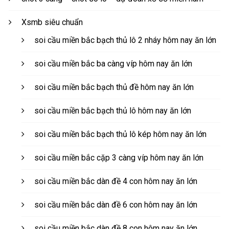
Xsmb siêu chuẩn
soi cầu miền bắc bạch thủ lô 2 nháy hôm nay ăn lớn
soi cầu miền bắc ba càng víp hôm nay ăn lớn
soi cầu miền bắc bạch thủ đề hôm nay ăn lớn
soi cầu miền bắc bạch thủ lô hôm nay ăn lớn
soi cầu miền bắc bạch thủ lô kép hôm nay ăn lớn
soi cầu miền bắc cặp 3 càng víp hôm nay ăn lớn
soi cầu miền bắc dàn đề 4 con hôm nay ăn lớn
soi cầu miền bắc dàn đề 6 con hôm nay ăn lớn
soi cầu miền bắc dàn đề 8 con hôm nay ăn lớn