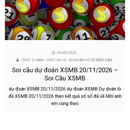
09/05/2026
CHOT 3 CANG - CHOT SO LO - DỰ ĐOÁN XỔ SỐ MIỀN NAM
Soi cầu dự đoán XSMB 20/11/2026 –
Soi Cầu XSMB
dự đoán XSMB 20/11/2026 dự đoán XSMB Dự đoán lô
đề XSMB 20/11/2026 theo kết quả xổ số đã về Mời anh
em cùng theo