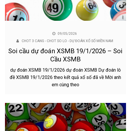
09/05/2026
CHOT 3 CANG - CHOT SO LO - DỰ ĐOÁN XỔ SỐ MIỀN NAM
Soi cầu dự đoán XSMB 19/1/2026 – Soi
Cầu XSMB
dự đoán XSMB 19/1/2026 dự đoán XSMB Dự đoán lô
đề XSMB 19/1/2026 theo kết quả xổ số đã về Mời anh
em cùng theo