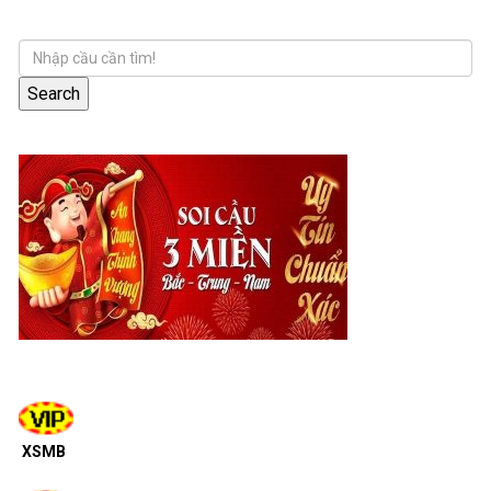
Search
XSMB