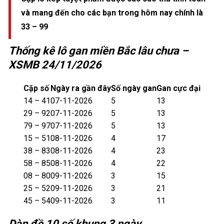
và mang đến cho các bạn trong hôm nay chính là
33 – 99
Thống kê lô gan miền Bắc lâu chưa –
XSMB 24/11/2026
Cặp số
Ngày ra gần đây
Số ngày gan
Gan cực đại
14 – 41
07-11-2026
5
13
29 – 92
07-11-2026
5
13
79 – 97
07-11-2026
5
13
15 – 51
08-11-2026
4
17
38 – 83
08-11-2026
4
23
58 – 85
08-11-2026
4
22
08 – 80
09-11-2026
3
15
25 – 52
09-11-2026
3
21
45 – 54
09-11-2026
3
11
Dàn đề 10 số khung 3 ngày