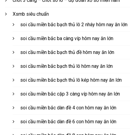
chot 3 cang – chot so lo – dự đoán xổ số miền nam
Xsmb siêu chuẩn
soi cầu miền bắc bạch thủ lô 2 nháy hôm nay ăn lớn
soi cầu miền bắc ba càng víp hôm nay ăn lớn
soi cầu miền bắc bạch thủ đề hôm nay ăn lớn
soi cầu miền bắc bạch thủ lô hôm nay ăn lớn
soi cầu miền bắc bạch thủ lô kép hôm nay ăn lớn
soi cầu miền bắc cặp 3 càng víp hôm nay ăn lớn
soi cầu miền bắc dàn đề 4 con hôm nay ăn lớn
soi cầu miền bắc dàn đề 6 con hôm nay ăn lớn