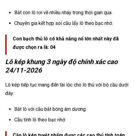
Bắt con lô rơi về nhiều nháy trong thời gian qua.
Chuyên gia kết hợp soi cầu lấy lô theo bạc nhớ.
Con bạch thủ lô có khả năng nổ lớn nhất này đã
được chọn ra là: 04
Lô kép khung 3 ngày độ chính xác cao
24/11-2026
Lô kép tiếp tục mang đến tài lộc cho lô thủ với bộ cầu dưới
đây:
Bắt lô với cầu bắt bóng âm dương.
Cầu tính lô theo bạc nhớ.
Cặp lô kép tuyệt phẩm được các cao thủ tính toán