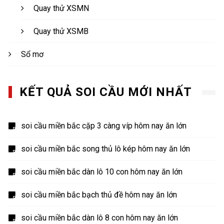
Quay thử XSMN
Quay thử XSMB
Sổ mơ
KẾT QUẢ SOI CẦU MỚI NHẤT
soi cầu miền bắc cặp 3 càng víp hôm nay ăn lớn
soi cầu miền bắc song thủ lô kép hôm nay ăn lớn
soi cầu miền bắc dàn lô 10 con hôm nay ăn lớn
soi cầu miền bắc bạch thủ đề hôm nay ăn lớn
soi cầu miền bắc dàn lô 8 con hôm nay ăn lớn