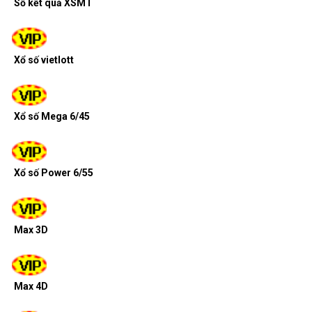
Sổ kết quả XSMT
Xổ số vietlott
Xổ số Mega 6/45
Xổ số Power 6/55
Max 3D
Max 4D