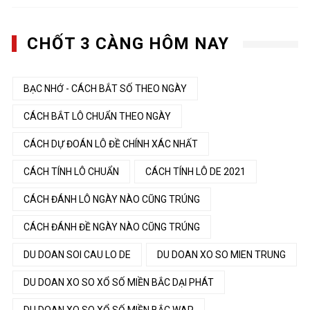
CHỐT 3 CÀNG HÔM NAY
BẠC NHỚ - CÁCH BẮT SỐ THEO NGÀY
CÁCH BẮT LÔ CHUẨN THEO NGÀY
CÁCH DỰ ĐOÁN LÔ ĐỀ CHÍNH XÁC NHẤT
CÁCH TÍNH LÔ CHUẨN
CÁCH TÍNH LÔ DE 2021
CÁCH ĐÁNH LÔ NGÀY NÀO CŨNG TRÚNG
CÁCH ĐÁNH ĐỀ NGÀY NÀO CŨNG TRÚNG
DU DOAN SOI CAU LO DE
DU DOAN XO SO MIEN TRUNG
DU DOAN XO SO XỔ SỐ MIỀN BẮC DẠI PHÁT
DU DOAN XO SO XỔ SỐ MIỀN BẮC WAP