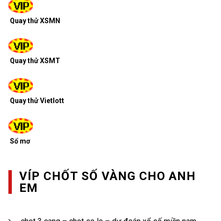
Quay thử XSMN
Quay thử XSMT
Quay thử Vietlott
Sổ mơ
VÍP CHỐT SỐ VÀNG CHO ANH
EM