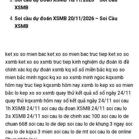
XSMB
Soi cầu dự đoán XSMB 20/11/2026 – Soi Cầu
XSMB
ket xo so mien bac
ket xo so mien bac truc tiep
ket xo so
xsmb
ket xo so xsmb truc tiep
kinh nghiệm dự đoán lô đề
chính xác
kq dự đoán xsmb
kq xổ số miền bắc
kq xo so
mien bắc minh ngoc
kq xo so xsmb minh ngoc
kqxsmb
hôm nay truc tiep
kqxsmb hôm nay xsmb
lo kep xo so mien
bắc
lo kep xo so xsmb
quay thử kết quả xổ số ngày 24/11
quay thử kqxsmb hôm nay
sổ kết quả ngày 24/11
soi cau
1h XSMB 24/11
soi cau du đoan XSMB 24/11
soi cau lo
3s XSMB 24/11
soi cau lo de chinh xac 100
soi cau lo de
chuan 668
soi cau lo de dep
soi cau lo de khung 3 ngay
soi
cau lo de kqxs 3 mien
soi cau lo de mt
soi cau lo de online