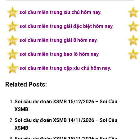
soi cầu miền trung xỉu chủ hôm nay.
soi cầu miền trung giải đặc biệt hôm nay.
soi cầu miền trung giải 8 hôm nay.
soi cầu miền trung bao lô hôm nay.
soi cầu miền trung cặp xỉu chủ hôm nay.
Related Posts:
Soi cầu dự đoán XSMB 15/12/2026 – Soi Cầu
XSMB
Soi cầu dự đoán XSMB 14/11/2026 – Soi Cầu
XSMB
Soi cầu dự đoán XSMB 18/11/2026 – Soi Cầu