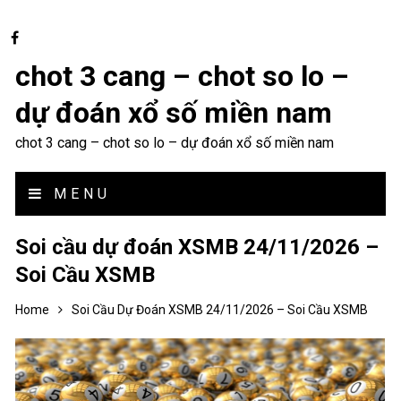
chot 3 cang – chot so lo –
dự đoán xổ số miền nam
chot 3 cang – chot so lo – dự đoán xổ số miền nam
MENU
Soi cầu dự đoán XSMB 24/11/2026 –
Soi Cầu XSMB
Home
Soi Cầu Dự Đoán XSMB 24/11/2026 – Soi Cầu XSMB