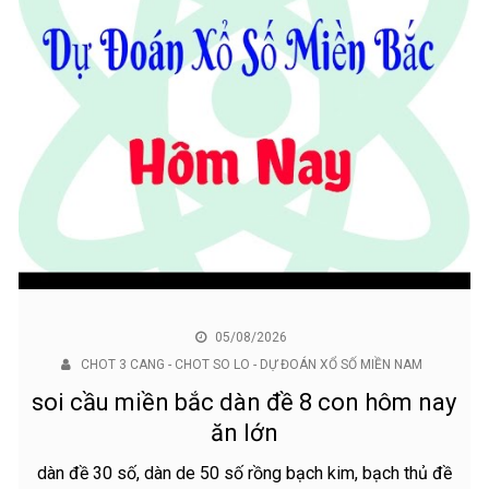
05/08/2026
CHOT 3 CANG - CHOT SO LO - DỰ ĐOÁN XỔ SỐ MIỀN NAM
soi cầu miền bắc dàn đề 8 con hôm nay
ăn lớn
dàn đề 30 số, dàn de 50 số rồng bạch kim, bạch thủ đề