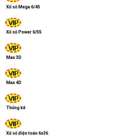
Xổ số Mega 6/45
Xổ số Power 6/55
Max 3D
Max 4D
Thống kê
Xổ số điện toán 6x36