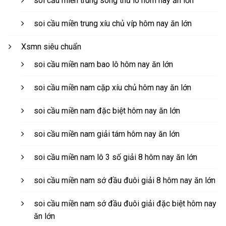
soi cầu miền trung song thủ lô hôm nay ăn lớn
soi cầu miền trung xíu chủ víp hôm nay ăn lớn
Xsmn siêu chuẩn
soi cầu miền nam bao lô hôm nay ăn lớn
soi cầu miền nam cặp xíu chủ hôm nay ăn lớn
soi cầu miền nam đặc biệt hôm nay ăn lớn
soi cầu miền nam giải tám hôm nay ăn lớn
soi cầu miền nam lô 3 số giải 8 hôm nay ăn lớn
soi cầu miền nam sớ đầu đuôi giải 8 hôm nay ăn lớn
soi cầu miền nam sớ đầu đuôi giải đặc biệt hôm nay
ăn lớn