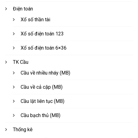
Điện toán
Xổ số thần tài
Xổ số điện toán 123
Xổ số điện toán 6×36
TK Cầu
Cầu về nhiều nháy (MB)
Cầu về cả cặp (MB)
Cầu lật liên tục (MB)
Cầu bạch thủ (MB)
Thống kê