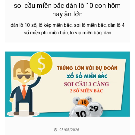
soi cầu miền bắc dàn lô 10 con hôm
nay ăn lớn
dàn lô 10 số, lô kép miền bắc, soi lô miền bắc, dàn lô 4
số miền phí miền bắc, lô vip miền bắc, dàn
05/08/2026