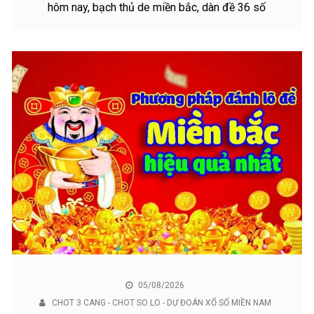
hôm nay, bạch thủ de miền bắc, dàn đề 36 số
05/08/2026
CHOT 3 CANG - CHOT SO LO - DỰ ĐOÁN XỔ SỐ MIỀN NAM