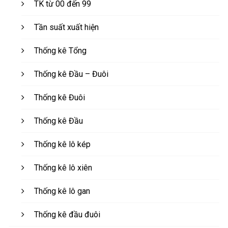
TK từ 00 đến 99
Tần suất xuất hiện
Thống kê Tổng
Thống kê Đầu – Đuôi
Thống kê Đuôi
Thống kê Đầu
Thống kê lô kép
Thống kê lô xiên
Thống kê lô gan
Thống kê đầu đuôi