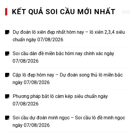
KẾT QUẢ SOI CẦU MỚI NHẤT
Dự đoán lô xiên đẹp nhất hôm nay – lô xiên 2,3,4 siêu
chuẩn ngày 07/08/2026
Soi cầu dàn đề miền bắc hôm nay chính xác ngày
07/08/2026
Cặp lô đẹp hôm nay – Dự đoán song thủ lô miền bắc
ngày 07/08/2026
Phương pháp bắt lô câm kép siêu chuẩn ngày
07/08/2026
Soi cầu dự đoán minh ngọc – Soi cầu lô đề minh ngọc
ngày 07/08/2026