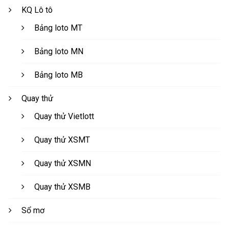
KQ Lô tô
Bảng loto MT
Bảng loto MN
Bảng loto MB
Quay thử
Quay thử Vietlott
Quay thử XSMT
Quay thử XSMN
Quay thử XSMB
Sổ mơ