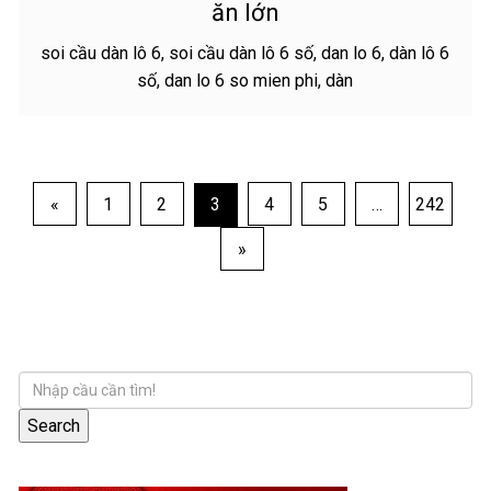
ăn lớn
soi cầu dàn lô 6, soi cầu dàn lô 6 số, dan lo 6, dàn lô 6
số, dan lo 6 so mien phi, dàn
Điều
«
1
2
3
4
5
…
242
hướng
»
bài
viết
Search