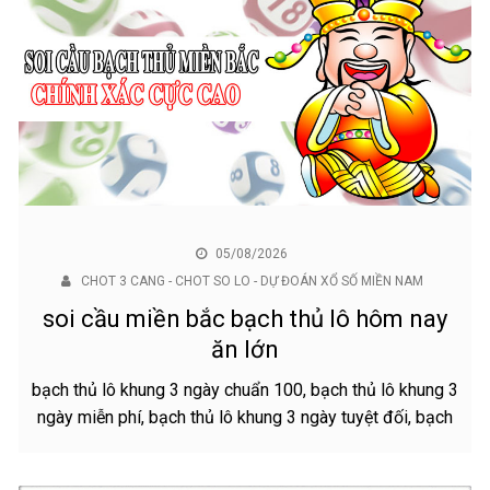
05/08/2026
CHOT 3 CANG - CHOT SO LO - DỰ ĐOÁN XỔ SỐ MIỀN NAM
soi cầu miền bắc bạch thủ lô hôm nay
ăn lớn
bạch thủ lô khung 3 ngày chuẩn 100, bạch thủ lô khung 3
ngày miễn phí, bạch thủ lô khung 3 ngày tuyệt đối, bạch