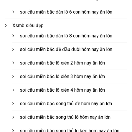
soi cầu miền bắc dàn lô 6 con hôm nay ăn lớn
Xsmb siêu đẹp
soi cầu miền bắc dàn lô 8 con hôm nay ăn lớn
soi cầu miền bắc đề đầu đuôi hôm nay ăn lớn
soi cầu miền bắc lô xiên 2 hôm nay ăn lớn
soi cầu miền bắc lô xiên 3 hôm nay ăn lớn
soi cầu miền bắc lô xiên 4 hôm nay ăn lớn
soi cầu miền bắc song thủ đề hôm nay ăn lớn
soi cầu miền bắc song thủ lô hôm nay ăn lớn
soi cầu miền bắc song thủ lô kép hôm nay ăn lớn