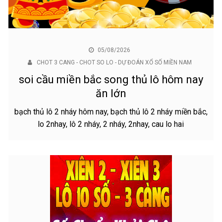
05/08/2026
CHOT 3 CANG - CHOT SO LO - DỰ ĐOÁN XỔ SỐ MIỀN NAM
soi cầu miền bắc song thủ lô hôm nay
ăn lớn
bạch thủ lô 2 nháy hôm nay, bạch thủ lô 2 nháy miền bắc,
lo 2nhay, lô 2 nháy, 2 nháy, 2nhay, cau lo hai