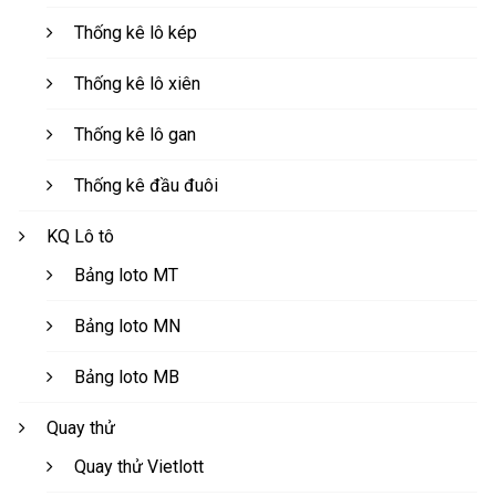
Thống kê lô kép
Thống kê lô xiên
Thống kê lô gan
Thống kê đầu đuôi
KQ Lô tô
Bảng loto MT
Bảng loto MN
Bảng loto MB
Quay thử
Quay thử Vietlott