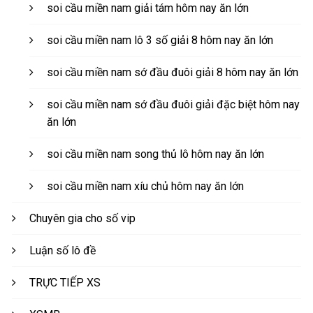
soi cầu miền nam giải tám hôm nay ăn lớn
soi cầu miền nam lô 3 số giải 8 hôm nay ăn lớn
soi cầu miền nam sớ đầu đuôi giải 8 hôm nay ăn lớn
soi cầu miền nam sớ đầu đuôi giải đặc biệt hôm nay
ăn lớn
soi cầu miền nam song thủ lô hôm nay ăn lớn
soi cầu miền nam xíu chủ hôm nay ăn lớn
Chuyên gia cho số vip
Luận số lô đề
TRỰC TIẾP XS