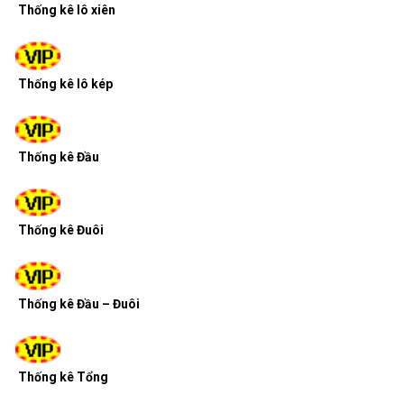
Thống kê lô xiên
Thống kê lô kép
Thống kê Đầu
Thống kê Đuôi
Thống kê Đầu – Đuôi
Thống kê Tổng