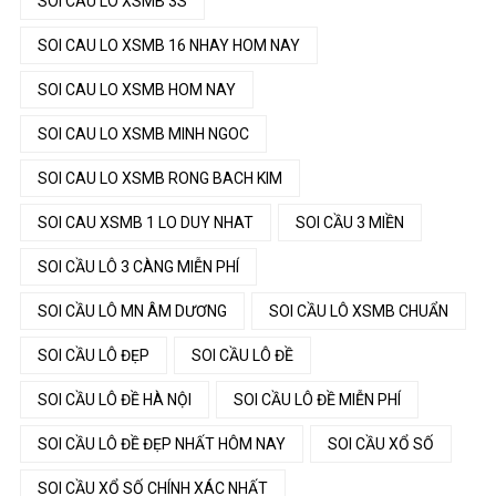
SOI CAU LO XSMB 3S
SOI CAU LO XSMB 16 NHAY HOM NAY
SOI CAU LO XSMB HOM NAY
SOI CAU LO XSMB MINH NGOC
SOI CAU LO XSMB RONG BACH KIM
SOI CAU XSMB 1 LO DUY NHAT
SOI CẦU 3 MIỀN
SOI CẦU LÔ 3 CÀNG MIỄN PHÍ
SOI CẦU LÔ MN ÂM DƯƠNG
SOI CẦU LÔ XSMB CHUẨN
SOI CẦU LÔ ĐẸP
SOI CẦU LÔ ĐỀ
SOI CẦU LÔ ĐỀ HÀ NỘI
SOI CẦU LÔ ĐỀ MIỄN PHÍ
SOI CẦU LÔ ĐỀ ĐẸP NHẤT HÔM NAY
SOI CẦU XỔ SỐ
SOI CẦU XỔ SỐ CHÍNH XÁC NHẤT