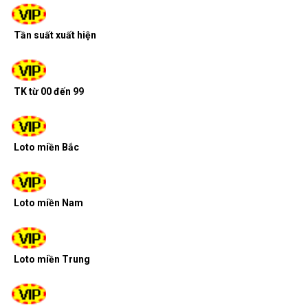
Tần suất xuất hiện
TK từ 00 đến 99
Loto miền Bắc
Loto miền Nam
Loto miền Trung