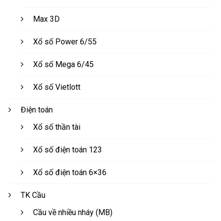
Max 3D
Xổ số Power 6/55
Xổ số Mega 6/45
Xổ số Vietlott
Điện toán
Xổ số thần tài
Xổ số điện toán 123
Xổ số điện toán 6×36
TK Cầu
Cầu về nhiều nháy (MB)