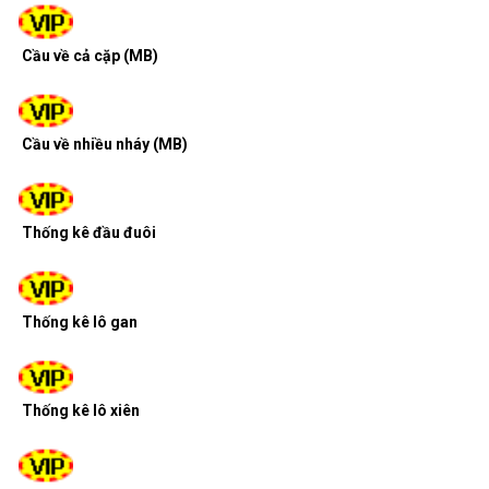
Cầu về cả cặp (MB)
Cầu về nhiều nháy (MB)
Thống kê đầu đuôi
Thống kê lô gan
Thống kê lô xiên