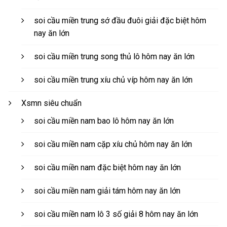
soi cầu miền trung sớ đầu đuôi giải đặc biệt hôm
nay ăn lớn
soi cầu miền trung song thủ lô hôm nay ăn lớn
soi cầu miền trung xíu chủ víp hôm nay ăn lớn
Xsmn siêu chuẩn
soi cầu miền nam bao lô hôm nay ăn lớn
soi cầu miền nam cặp xíu chủ hôm nay ăn lớn
soi cầu miền nam đặc biệt hôm nay ăn lớn
soi cầu miền nam giải tám hôm nay ăn lớn
soi cầu miền nam lô 3 số giải 8 hôm nay ăn lớn