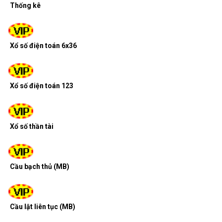
Thống kê
Xổ số điện toán 6x36
Xổ số điện toán 123
Xổ số thần tài
Cầu bạch thủ (MB)
Cầu lật liên tục (MB)