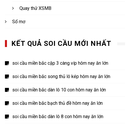
Quay thử XSMB
Sổ mơ
KẾT QUẢ SOI CẦU MỚI NHẤT
soi cầu miền bắc cặp 3 càng víp hôm nay ăn lớn
soi cầu miền bắc song thủ lô kép hôm nay ăn lớn
soi cầu miền bắc dàn lô 10 con hôm nay ăn lớn
soi cầu miền bắc bạch thủ đề hôm nay ăn lớn
soi cầu miền bắc dàn lô 8 con hôm nay ăn lớn