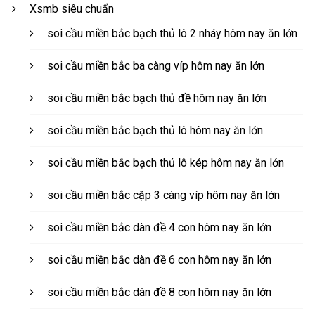
Xsmb siêu chuẩn
soi cầu miền bắc bạch thủ lô 2 nháy hôm nay ăn lớn
soi cầu miền bắc ba càng víp hôm nay ăn lớn
soi cầu miền bắc bạch thủ đề hôm nay ăn lớn
soi cầu miền bắc bạch thủ lô hôm nay ăn lớn
soi cầu miền bắc bạch thủ lô kép hôm nay ăn lớn
soi cầu miền bắc cặp 3 càng víp hôm nay ăn lớn
soi cầu miền bắc dàn đề 4 con hôm nay ăn lớn
soi cầu miền bắc dàn đề 6 con hôm nay ăn lớn
soi cầu miền bắc dàn đề 8 con hôm nay ăn lớn