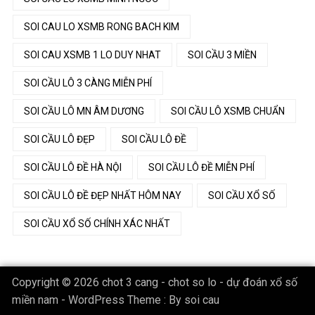
SOI CAU LO XSMB RONG BACH KIM
SOI CAU XSMB 1 LO DUY NHAT
SOI CẦU 3 MIỀN
SOI CẦU LÔ 3 CÀNG MIỄN PHÍ
SOI CẦU LÔ MN ÂM DƯƠNG
SOI CẦU LÔ XSMB CHUẨN
SOI CẦU LÔ ĐẸP
SOI CẦU LÔ ĐỀ
SOI CẦU LÔ ĐỀ HÀ NỘI
SOI CẦU LÔ ĐỀ MIỄN PHÍ
SOI CẦU LÔ ĐỀ ĐẸP NHẤT HÔM NAY
SOI CẦU XỔ SỐ
SOI CẦU XỔ SỐ CHÍNH XÁC NHẤT
Copyright © 2026 chot 3 cang - chot so lo - dự đoán xổ số
miền nam - WordPress Theme : By
soi cau