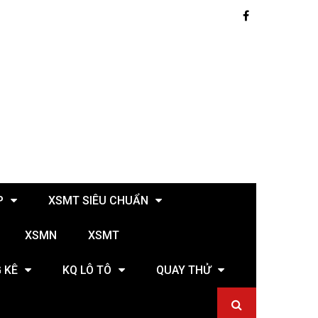
P
XSMT SIÊU CHUẨN
XSMN
XSMT
 KÊ
KQ LÔ TÔ
QUAY THỬ