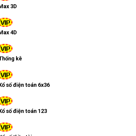
Max 3D
Max 4D
Thống kê
Xổ số điện toán 6x36
Xổ số điện toán 123