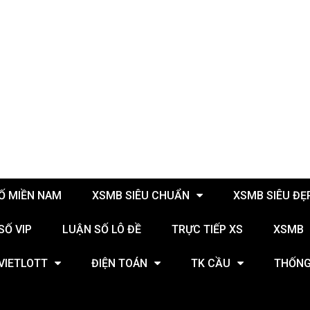
SỐ MIỀN NAM
XSMB SIÊU CHUẨN
XSMB SIÊU ĐẸ
SỐ VIP
LUẬN SỐ LÔ ĐỀ
TRỰC TIẾP XS
XSMB
VIETLOTT
ĐIỆN TOÁN
TK CẦU
THỐNG