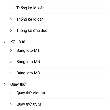
Thống kê lô xiên
Thống kê lô gan
Thống kê đầu đuôi
KQ Lô tô
Bảng loto MT
Bảng loto MN
Bảng loto MB
Quay thử
Quay thử Vietlott
Quay thử XSMT