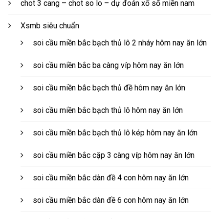
chot 3 cang – chot so lo – dự đoán xổ số miền nam
Xsmb siêu chuẩn
soi cầu miền bắc bạch thủ lô 2 nháy hôm nay ăn lớn
soi cầu miền bắc ba càng víp hôm nay ăn lớn
soi cầu miền bắc bạch thủ đề hôm nay ăn lớn
soi cầu miền bắc bạch thủ lô hôm nay ăn lớn
soi cầu miền bắc bạch thủ lô kép hôm nay ăn lớn
soi cầu miền bắc cặp 3 càng víp hôm nay ăn lớn
soi cầu miền bắc dàn đề 4 con hôm nay ăn lớn
soi cầu miền bắc dàn đề 6 con hôm nay ăn lớn