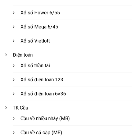
Xổ số Power 6/55
Xổ số Mega 6/45
Xổ số Vietlott
Điện toán
Xổ số thần tài
Xổ số điện toán 123
Xổ số điện toán 6×36
TK Cầu
Cầu về nhiều nháy (MB)
Cầu về cả cặp (MB)