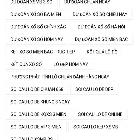
DU DOAN XSMB 3 SO
DỰ ĐOÁN CHUẨN NGAY
DỰ ĐOÁN XỔ SỐ BA MIỀN
DỰ ĐOÁN XỔ SỐ CHIỀU NAY
DỰ ĐOÁN XỔ SỐ CHÍNH XÁC
DỰ ĐOÁN XỔ SỐ HÀ NỘI
DỰ ĐOÁN XỔ SỐ HÔM NAY
DỰ ĐOÁN XỔ SỐ MIỀN BẮC
KET XO SO MIEN BAC TRUC TIEP
KẾT QUẢ LÔ ĐỀ
KẾT QUẢ XỔ SỐ
LÔ ĐẸP HÔM NAY
PHƯƠNG PHÁP TÍNH LÔ CHUẨN ĐÁNH HÀNG NGÀY
SOI CAU LO DE CHUAN 668
SOI CAU LO DE DEP
SOI CAU LO DE KHUNG 3 NGAY
SOI CAU LO DE KQXS 3 MIEN
SOI CAU LO DE ONLINE
SOI CAU LO DE VIP 3 MIEN
SOI CAU LO KEP XSMB
SOI CAU LO XSMB 3S