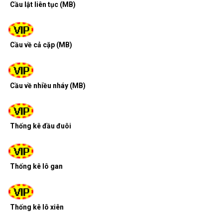
Cầu lật liên tục (MB)
Cầu về cả cặp (MB)
Cầu về nhiều nháy (MB)
Thống kê đầu đuôi
Thống kê lô gan
Thống kê lô xiên