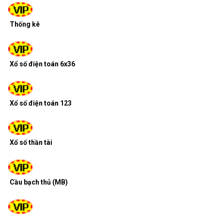
Thống kê
Xổ số điện toán 6x36
Xổ số điện toán 123
Xổ số thần tài
Cầu bạch thủ (MB)