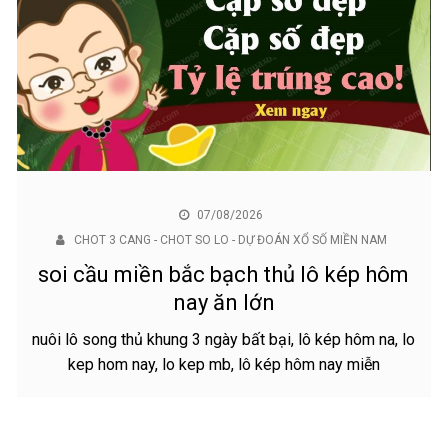
07/08/2026
CHOT 3 CANG - CHOT SO LO - DỰ ĐOÁN XỔ SỐ MIỀN NAM
soi cầu miền bắc bạch thủ lô kép hôm
nay ăn lớn
nuôi lô song thủ khung 3 ngày bất bại, lô kép hôm na, lo
kep hom nay, lo kep mb, lô kép hôm nay miễn