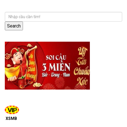
Search
XSMB