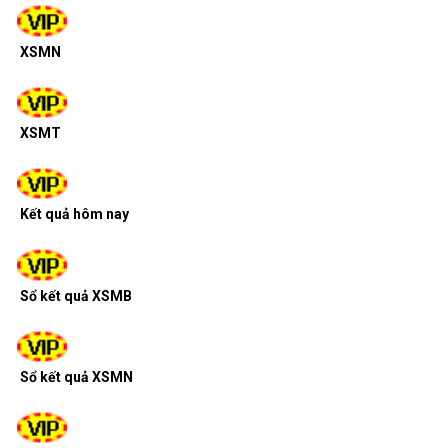
XSMN
XSMT
Kết quả hôm nay
Sổ kết quả XSMB
Sổ kết quả XSMN