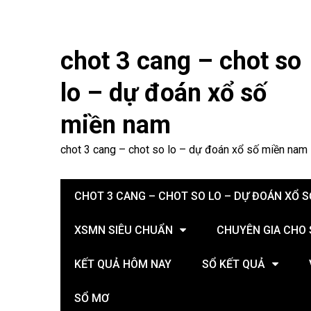
chot 3 cang – chot so
lo – dự đoán xổ số
miền nam
chot 3 cang – chot so lo – dự đoán xổ số miền nam
CHOT 3 CANG – CHOT SO LO – DỰ ĐOÁN XỔ 
XSMN SIÊU CHUẨN
CHUYÊN GIA CHO 
KẾT QUẢ HÔM NAY
SỔ KẾT QUẢ
SỔ MƠ