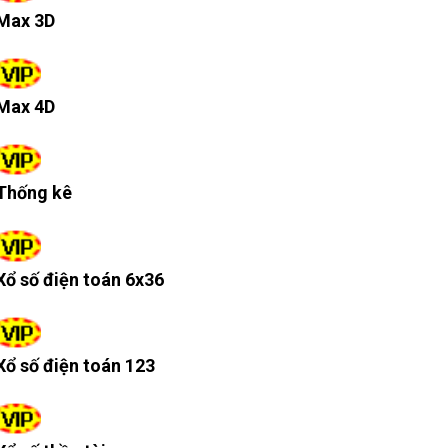
Max 3D
Max 4D
Thống kê
Xổ số điện toán 6x36
Xổ số điện toán 123