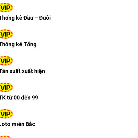
Thống kê Đầu – Đuôi
Thống kê Tổng
Tần suất xuất hiện
TK từ 00 đến 99
Loto miền Bắc