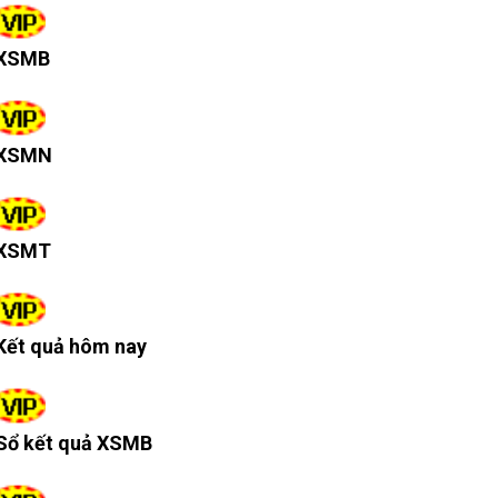
XSMB
XSMN
XSMT
Kết quả hôm nay
Sổ kết quả XSMB