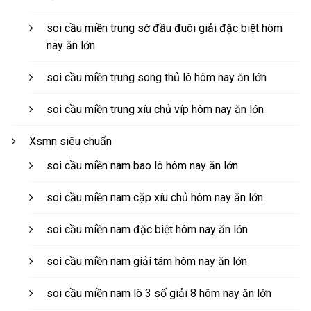
soi cầu miền trung sớ đầu đuôi giải đặc biệt hôm
nay ăn lớn
soi cầu miền trung song thủ lô hôm nay ăn lớn
soi cầu miền trung xíu chủ víp hôm nay ăn lớn
Xsmn siêu chuẩn
soi cầu miền nam bao lô hôm nay ăn lớn
soi cầu miền nam cặp xíu chủ hôm nay ăn lớn
soi cầu miền nam đặc biệt hôm nay ăn lớn
soi cầu miền nam giải tám hôm nay ăn lớn
soi cầu miền nam lô 3 số giải 8 hôm nay ăn lớn