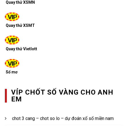
Quay thử XSMN
Quay thử XSMT
Quay thử Vietlott
Sổ mơ
VÍP CHỐT SỐ VÀNG CHO ANH
EM
chot 3 cang – chot so lo – dự đoán xổ số miền nam