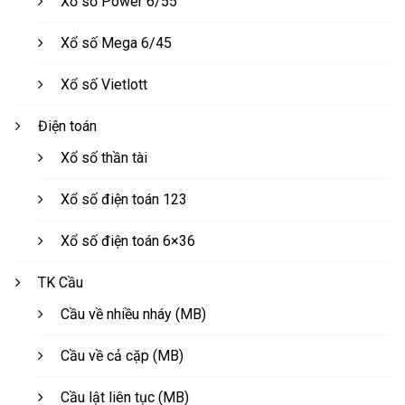
Xổ số Power 6/55
Xổ số Mega 6/45
Xổ số Vietlott
Điện toán
Xổ số thần tài
Xổ số điện toán 123
Xổ số điện toán 6×36
TK Cầu
Cầu về nhiều nháy (MB)
Cầu về cả cặp (MB)
Cầu lật liên tục (MB)