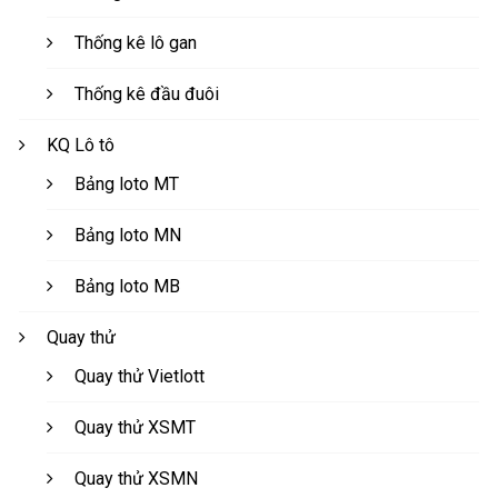
Thống kê lô gan
Thống kê đầu đuôi
KQ Lô tô
Bảng loto MT
Bảng loto MN
Bảng loto MB
Quay thử
Quay thử Vietlott
Quay thử XSMT
Quay thử XSMN