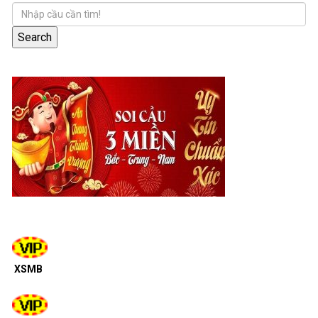
Search
XSMB