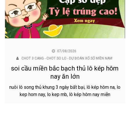
07/08/2026
CHOT 3 CANG - CHOT SO LO - DỰ ĐOÁN XỔ SỐ MIỀN NAM
soi cầu miền bắc bạch thủ lô kép hôm
nay ăn lớn
nuôi lô song thủ khung 3 ngày bất bại, lô kép hôm na, lo
kep hom nay, lo kep mb, lô kép hôm nay miễn