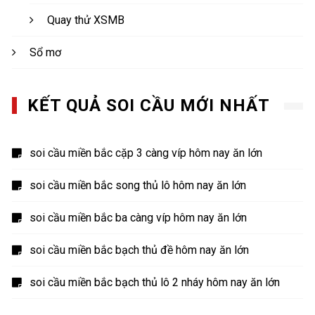
Quay thử XSMB
Sổ mơ
KẾT QUẢ SOI CẦU MỚI NHẤT
soi cầu miền bắc cặp 3 càng víp hôm nay ăn lớn
soi cầu miền bắc song thủ lô hôm nay ăn lớn
soi cầu miền bắc ba càng víp hôm nay ăn lớn
soi cầu miền bắc bạch thủ đề hôm nay ăn lớn
soi cầu miền bắc bạch thủ lô 2 nháy hôm nay ăn lớn