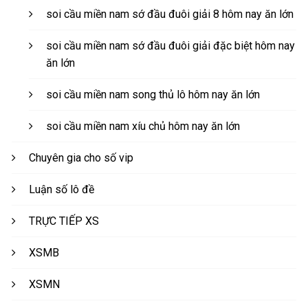
soi cầu miền nam sớ đầu đuôi giải 8 hôm nay ăn lớn
soi cầu miền nam sớ đầu đuôi giải đặc biệt hôm nay
ăn lớn
soi cầu miền nam song thủ lô hôm nay ăn lớn
soi cầu miền nam xíu chủ hôm nay ăn lớn
Chuyên gia cho số vip
Luận số lô đề
TRỰC TIẾP XS
XSMB
XSMN