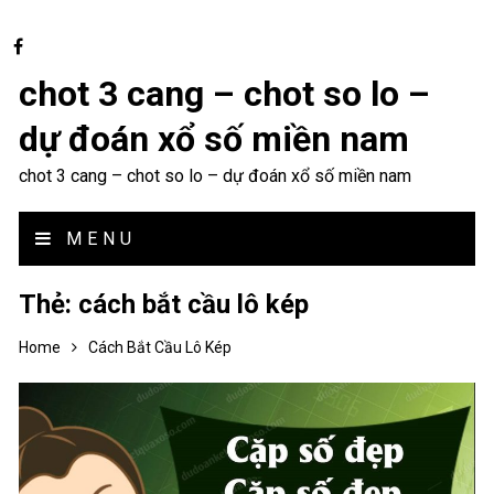
chot 3 cang – chot so lo –
dự đoán xổ số miền nam
chot 3 cang – chot so lo – dự đoán xổ số miền nam
MENU
Thẻ:
cách bắt cầu lô kép
Home
Cách Bắt Cầu Lô Kép