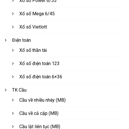
Xổ số Power 6/55
Xổ số Mega 6/45
Xổ số Vietlott
Điện toán
Xổ số thần tài
Xổ số điện toán 123
Xổ số điện toán 6×36
TK Cầu
Cầu về nhiều nháy (MB)
Cầu về cả cặp (MB)
Cầu lật liên tục (MB)