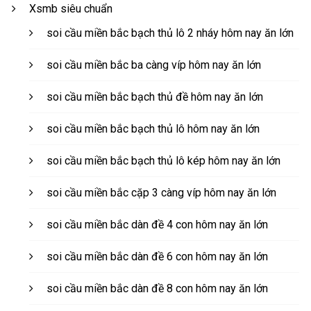
Xsmb siêu chuẩn
soi cầu miền bắc bạch thủ lô 2 nháy hôm nay ăn lớn
soi cầu miền bắc ba càng víp hôm nay ăn lớn
soi cầu miền bắc bạch thủ đề hôm nay ăn lớn
soi cầu miền bắc bạch thủ lô hôm nay ăn lớn
soi cầu miền bắc bạch thủ lô kép hôm nay ăn lớn
soi cầu miền bắc cặp 3 càng víp hôm nay ăn lớn
soi cầu miền bắc dàn đề 4 con hôm nay ăn lớn
soi cầu miền bắc dàn đề 6 con hôm nay ăn lớn
soi cầu miền bắc dàn đề 8 con hôm nay ăn lớn