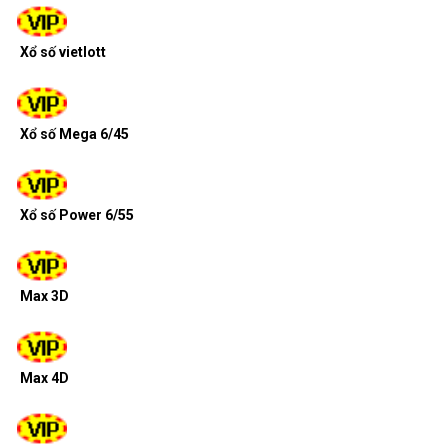
Xổ số vietlott
Xổ số Mega 6/45
Xổ số Power 6/55
Max 3D
Max 4D