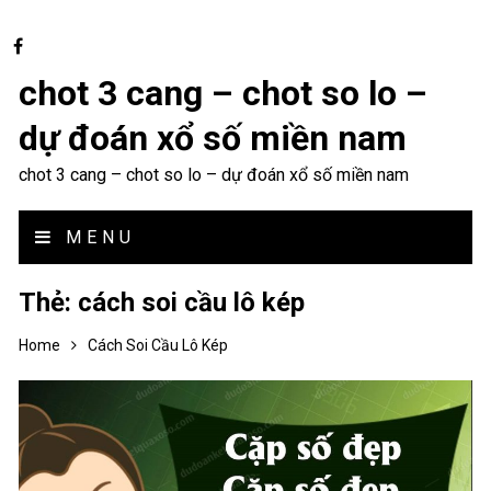
chot 3 cang – chot so lo –
dự đoán xổ số miền nam
chot 3 cang – chot so lo – dự đoán xổ số miền nam
MENU
Thẻ:
cách soi cầu lô kép
Home
Cách Soi Cầu Lô Kép