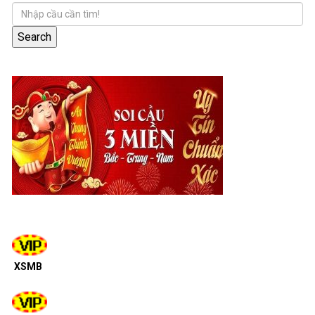
Search
XSMB