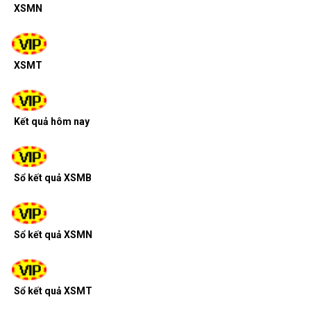
XSMN
XSMT
Kết quả hôm nay
Sổ kết quả XSMB
Sổ kết quả XSMN
Sổ kết quả XSMT