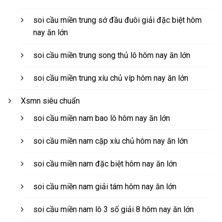
soi cầu miền trung sớ đầu đuôi giải đặc biệt hôm
nay ăn lớn
soi cầu miền trung song thủ lô hôm nay ăn lớn
soi cầu miền trung xíu chủ víp hôm nay ăn lớn
Xsmn siêu chuẩn
soi cầu miền nam bao lô hôm nay ăn lớn
soi cầu miền nam cặp xíu chủ hôm nay ăn lớn
soi cầu miền nam đặc biệt hôm nay ăn lớn
soi cầu miền nam giải tám hôm nay ăn lớn
soi cầu miền nam lô 3 số giải 8 hôm nay ăn lớn