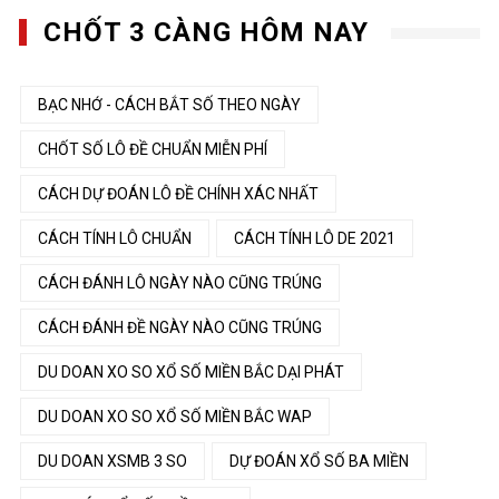
CHỐT 3 CÀNG HÔM NAY
BẠC NHỚ - CÁCH BẮT SỐ THEO NGÀY
CHỐT SỐ LÔ ĐỀ CHUẨN MIỄN PHÍ
CÁCH DỰ ĐOÁN LÔ ĐỀ CHÍNH XÁC NHẤT
CÁCH TÍNH LÔ CHUẨN
CÁCH TÍNH LÔ DE 2021
CÁCH ĐÁNH LÔ NGÀY NÀO CŨNG TRÚNG
CÁCH ĐÁNH ĐỀ NGÀY NÀO CŨNG TRÚNG
DU DOAN XO SO XỔ SỐ MIỀN BẮC DẠI PHÁT
DU DOAN XO SO XỔ SỐ MIỀN BẮC WAP
DU DOAN XSMB 3 SO
DỰ ĐOÁN XỔ SỐ BA MIỀN