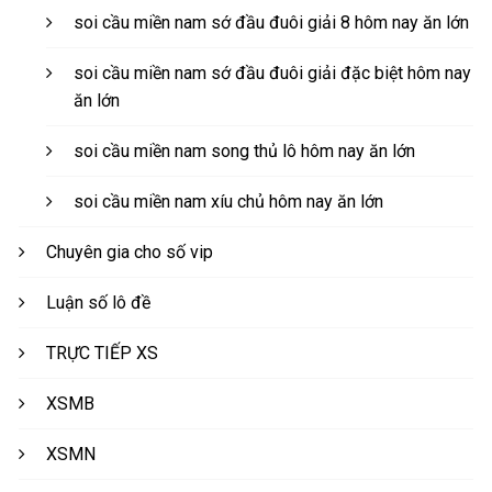
soi cầu miền nam sớ đầu đuôi giải 8 hôm nay ăn lớn
soi cầu miền nam sớ đầu đuôi giải đặc biệt hôm nay
ăn lớn
soi cầu miền nam song thủ lô hôm nay ăn lớn
soi cầu miền nam xíu chủ hôm nay ăn lớn
Chuyên gia cho số vip
Luận số lô đề
TRỰC TIẾP XS
XSMB
XSMN