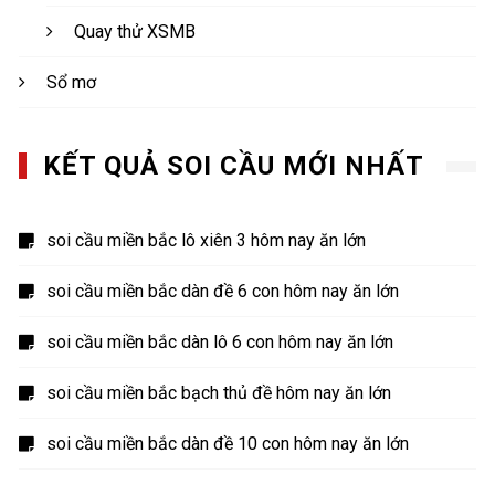
Quay thử XSMB
Sổ mơ
KẾT QUẢ SOI CẦU MỚI NHẤT
soi cầu miền bắc lô xiên 3 hôm nay ăn lớn
soi cầu miền bắc dàn đề 6 con hôm nay ăn lớn
soi cầu miền bắc dàn lô 6 con hôm nay ăn lớn
soi cầu miền bắc bạch thủ đề hôm nay ăn lớn
soi cầu miền bắc dàn đề 10 con hôm nay ăn lớn