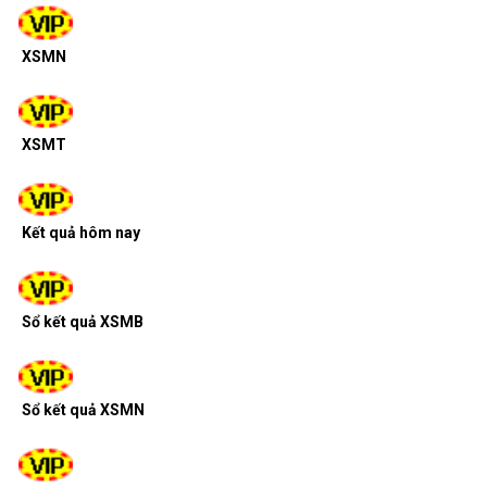
XSMN
XSMT
Kết quả hôm nay
Sổ kết quả XSMB
Sổ kết quả XSMN