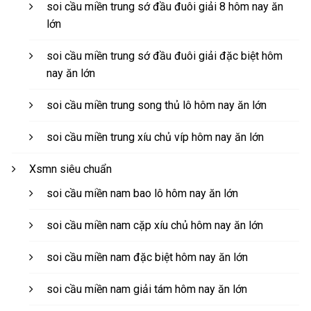
soi cầu miền trung sớ đầu đuôi giải 8 hôm nay ăn
lớn
soi cầu miền trung sớ đầu đuôi giải đặc biệt hôm
nay ăn lớn
soi cầu miền trung song thủ lô hôm nay ăn lớn
soi cầu miền trung xíu chủ víp hôm nay ăn lớn
Xsmn siêu chuẩn
soi cầu miền nam bao lô hôm nay ăn lớn
soi cầu miền nam cặp xíu chủ hôm nay ăn lớn
soi cầu miền nam đặc biệt hôm nay ăn lớn
soi cầu miền nam giải tám hôm nay ăn lớn