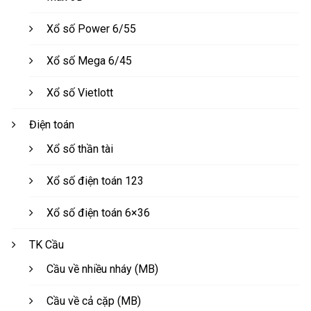
Xổ số Power 6/55
Xổ số Mega 6/45
Xổ số Vietlott
Điện toán
Xổ số thần tài
Xổ số điện toán 123
Xổ số điện toán 6×36
TK Cầu
Cầu về nhiều nháy (MB)
Cầu về cả cặp (MB)