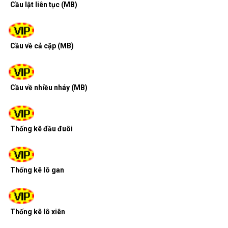
Cầu lật liên tục (MB)
Cầu về cả cặp (MB)
Cầu về nhiều nháy (MB)
Thống kê đầu đuôi
Thống kê lô gan
Thống kê lô xiên