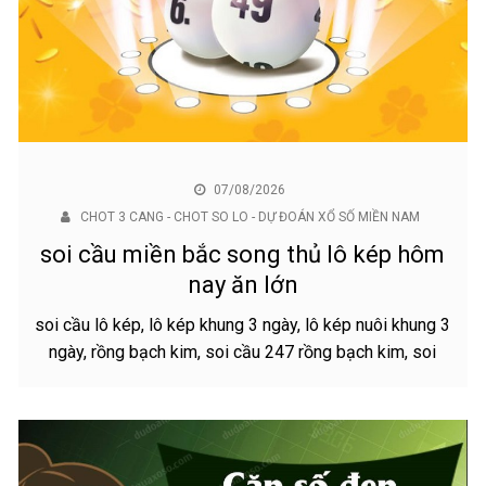
07/08/2026
CHOT 3 CANG - CHOT SO LO - DỰ ĐOÁN XỔ SỐ MIỀN NAM
soi cầu miền bắc song thủ lô kép hôm
nay ăn lớn
soi cầu lô kép, lô kép khung 3 ngày, lô kép nuôi khung 3
ngày, rồng bạch kim, soi cầu 247 rồng bạch kim, soi