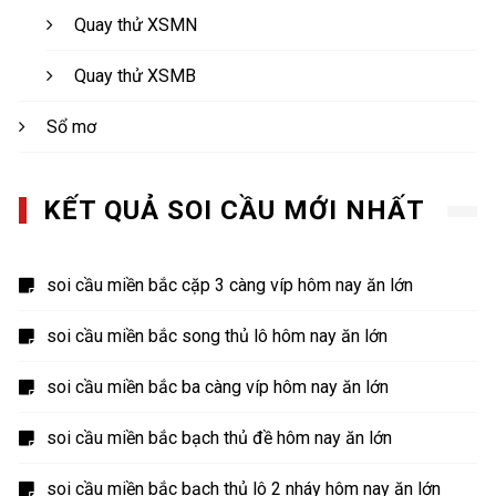
Quay thử XSMN
Quay thử XSMB
Sổ mơ
KẾT QUẢ SOI CẦU MỚI NHẤT
soi cầu miền bắc cặp 3 càng víp hôm nay ăn lớn
soi cầu miền bắc song thủ lô hôm nay ăn lớn
soi cầu miền bắc ba càng víp hôm nay ăn lớn
soi cầu miền bắc bạch thủ đề hôm nay ăn lớn
soi cầu miền bắc bạch thủ lô 2 nháy hôm nay ăn lớn