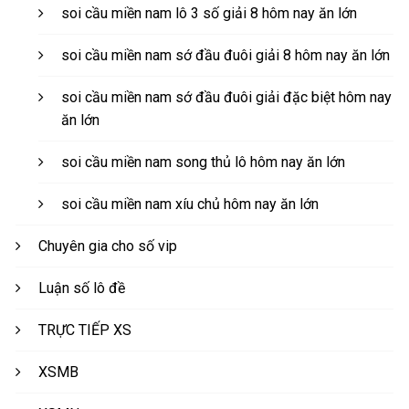
soi cầu miền nam lô 3 số giải 8 hôm nay ăn lớn
soi cầu miền nam sớ đầu đuôi giải 8 hôm nay ăn lớn
soi cầu miền nam sớ đầu đuôi giải đặc biệt hôm nay
ăn lớn
soi cầu miền nam song thủ lô hôm nay ăn lớn
soi cầu miền nam xíu chủ hôm nay ăn lớn
Chuyên gia cho số vip
Luận số lô đề
TRỰC TIẾP XS
XSMB