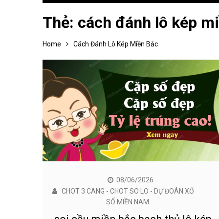
Thẻ:
cách đánh lô kép m
Home
Cách Đánh Lô Kép Miền Bắc
08/06/2026
CHOT 3 CANG - CHOT SO LO - DỰ ĐOÁN XỔ
SỐ MIỀN NAM