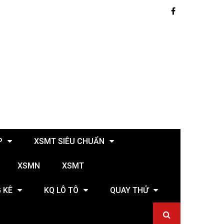
P
XSMT SIÊU CHUẨN
XSMN
XSMT
 KÊ
KQ LÔ TÔ
QUAY THỬ