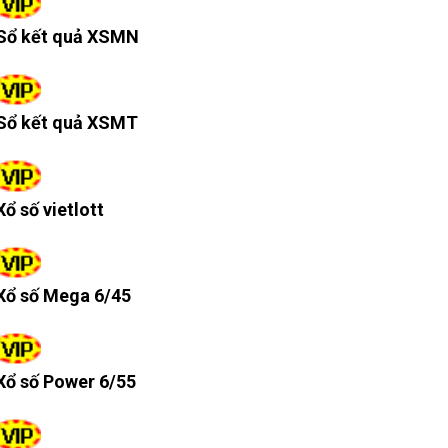
Sổ kết quả XSMN
Sổ kết quả XSMT
Xổ số vietlott
Xổ số Mega 6/45
Xổ số Power 6/55