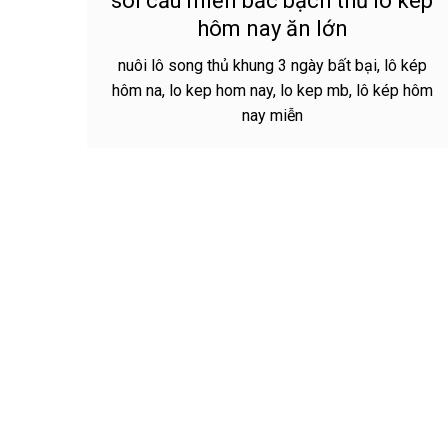
soi cầu miền bắc bạch thủ lô kép
hôm nay ăn lớn
nuôi lô song thủ khung 3 ngày bất bại, lô kép
hôm na, lo kep hom nay, lo kep mb, lô kép hôm
nay miễn