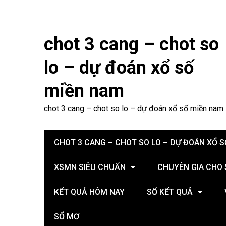
chot 3 cang – chot so
lo – dự đoán xổ số
miền nam
chot 3 cang – chot so lo – dự đoán xổ số miền nam
CHOT 3 CANG – CHOT SO LO – DỰ ĐOÁN XỔ 
XSMN SIÊU CHUẨN
CHUYÊN GIA CHO 
KẾT QUẢ HÔM NAY
SỔ KẾT QUẢ
SỔ MƠ