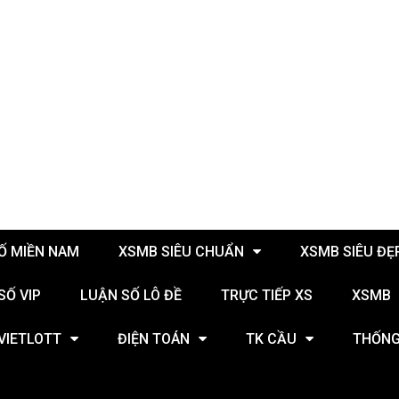
SỐ MIỀN NAM
XSMB SIÊU CHUẨN
XSMB SIÊU ĐẸ
SỐ VIP
LUẬN SỐ LÔ ĐỀ
TRỰC TIẾP XS
XSMB
VIETLOTT
ĐIỆN TOÁN
TK CẦU
THỐNG