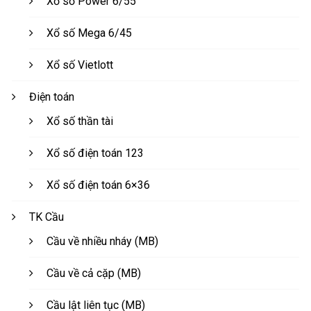
Xổ số Power 6/55
Xổ số Mega 6/45
Xổ số Vietlott
Điện toán
Xổ số thần tài
Xổ số điện toán 123
Xổ số điện toán 6×36
TK Cầu
Cầu về nhiều nháy (MB)
Cầu về cả cặp (MB)
Cầu lật liên tục (MB)