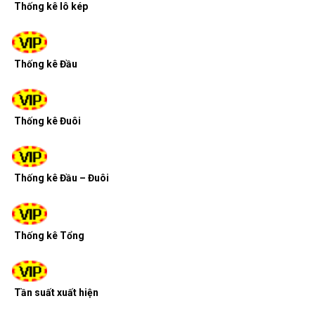
Thống kê lô kép
Thống kê Đầu
Thống kê Đuôi
Thống kê Đầu – Đuôi
Thống kê Tổng
Tần suất xuất hiện