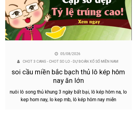
05/08/2026
CHOT 3 CANG - CHOT SO LO - DỰ ĐOÁN XỔ SỐ MIỀN NAM
soi cầu miền bắc bạch thủ lô kép hôm
nay ăn lớn
nuôi lô song thủ khung 3 ngày bất bại, lô kép hôm na, lo
kep hom nay, lo kep mb, lô kép hôm nay miễn