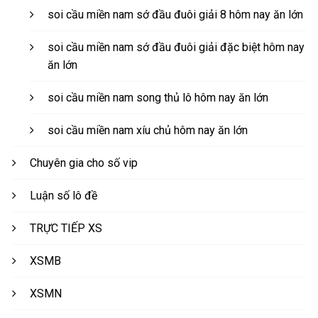
soi cầu miền nam sớ đầu đuôi giải 8 hôm nay ăn lớn
soi cầu miền nam sớ đầu đuôi giải đặc biệt hôm nay
ăn lớn
soi cầu miền nam song thủ lô hôm nay ăn lớn
soi cầu miền nam xíu chủ hôm nay ăn lớn
Chuyên gia cho số vip
Luận số lô đề
TRỰC TIẾP XS
XSMB
XSMN