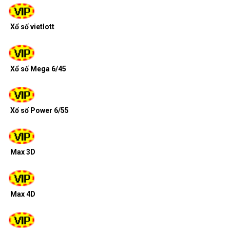
Xổ số vietlott
Xổ số Mega 6/45
Xổ số Power 6/55
Max 3D
Max 4D