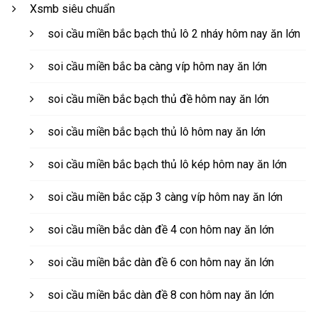
Xsmb siêu chuẩn
soi cầu miền bắc bạch thủ lô 2 nháy hôm nay ăn lớn
soi cầu miền bắc ba càng víp hôm nay ăn lớn
soi cầu miền bắc bạch thủ đề hôm nay ăn lớn
soi cầu miền bắc bạch thủ lô hôm nay ăn lớn
soi cầu miền bắc bạch thủ lô kép hôm nay ăn lớn
soi cầu miền bắc cặp 3 càng víp hôm nay ăn lớn
soi cầu miền bắc dàn đề 4 con hôm nay ăn lớn
soi cầu miền bắc dàn đề 6 con hôm nay ăn lớn
soi cầu miền bắc dàn đề 8 con hôm nay ăn lớn