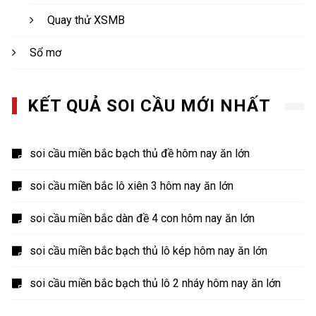
Quay thử XSMB
Sổ mơ
KẾT QUẢ SOI CẦU MỚI NHẤT
soi cầu miền bắc bạch thủ đề hôm nay ăn lớn
soi cầu miền bắc lô xiên 3 hôm nay ăn lớn
soi cầu miền bắc dàn đề 4 con hôm nay ăn lớn
soi cầu miền bắc bạch thủ lô kép hôm nay ăn lớn
soi cầu miền bắc bạch thủ lô 2 nháy hôm nay ăn lớn