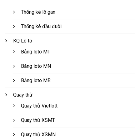
Thống kê lô gan
Thống kê đầu đuôi
KQ Lô tô
Bảng loto MT
Bảng loto MN
Bảng loto MB
Quay thử
Quay thử Vietlott
Quay thử XSMT
Quay thử XSMN