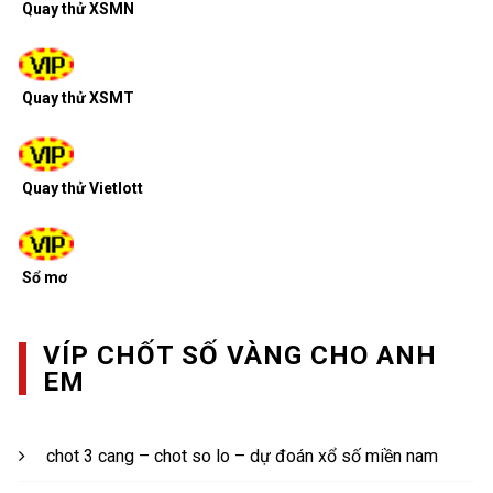
Quay thử XSMN
Quay thử XSMT
Quay thử Vietlott
Sổ mơ
VÍP CHỐT SỐ VÀNG CHO ANH
EM
chot 3 cang – chot so lo – dự đoán xổ số miền nam