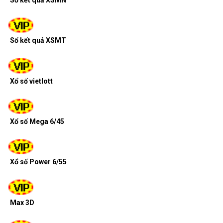
Sổ kết quả XSMN
Sổ kết quả XSMT
Xổ số vietlott
Xổ số Mega 6/45
Xổ số Power 6/55
Max 3D