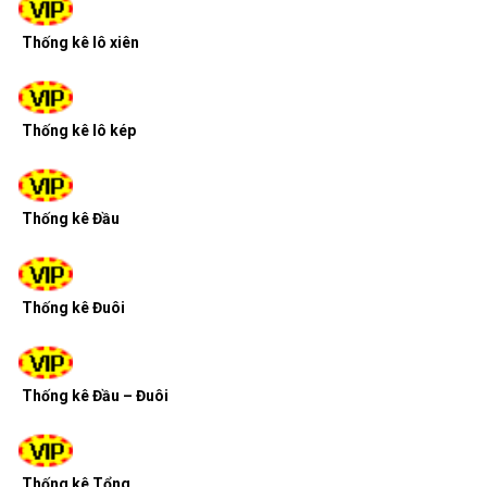
Thống kê lô xiên
Thống kê lô kép
Thống kê Đầu
Thống kê Đuôi
Thống kê Đầu – Đuôi
Thống kê Tổng