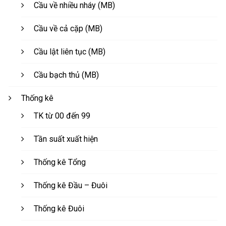
Cầu về nhiều nháy (MB)
Cầu về cả cặp (MB)
Cầu lật liên tục (MB)
Cầu bạch thủ (MB)
Thống kê
TK từ 00 đến 99
Tần suất xuất hiện
Thống kê Tổng
Thống kê Đầu – Đuôi
Thống kê Đuôi