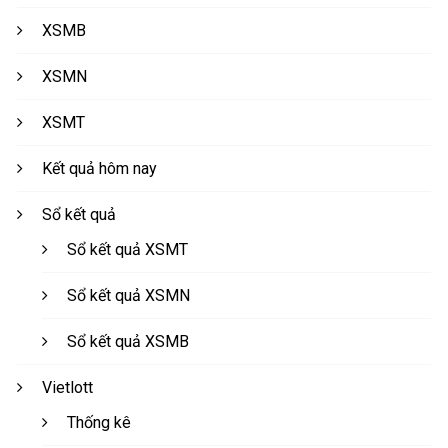
XSMB
XSMN
XSMT
Kết quả hôm nay
Sổ kết quả
Sổ kết quả XSMT
Sổ kết quả XSMN
Sổ kết quả XSMB
Vietlott
Thống kê