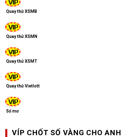
Quay thử XSMB
Quay thử XSMN
Quay thử XSMT
Quay thử Vietlott
Sổ mơ
VÍP CHỐT SỐ VÀNG CHO ANH