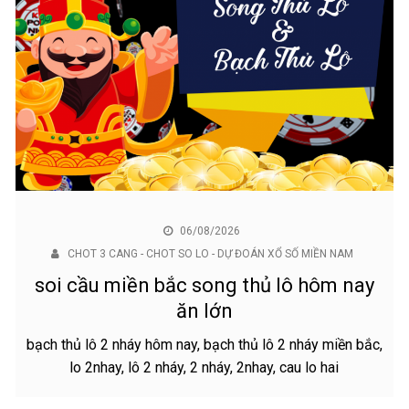
06/08/2026
CHOT 3 CANG - CHOT SO LO - DỰ ĐOÁN XỔ SỐ MIỀN NAM
soi cầu miền bắc song thủ lô hôm nay
ăn lớn
bạch thủ lô 2 nháy hôm nay, bạch thủ lô 2 nháy miền bắc,
lo 2nhay, lô 2 nháy, 2 nháy, 2nhay, cau lo hai