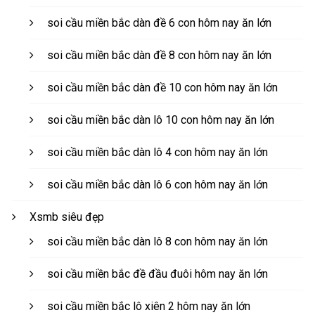
soi cầu miền bắc dàn đề 6 con hôm nay ăn lớn
soi cầu miền bắc dàn đề 8 con hôm nay ăn lớn
soi cầu miền bắc dàn đề 10 con hôm nay ăn lớn
soi cầu miền bắc dàn lô 10 con hôm nay ăn lớn
soi cầu miền bắc dàn lô 4 con hôm nay ăn lớn
soi cầu miền bắc dàn lô 6 con hôm nay ăn lớn
Xsmb siêu đẹp
soi cầu miền bắc dàn lô 8 con hôm nay ăn lớn
soi cầu miền bắc đề đầu đuôi hôm nay ăn lớn
soi cầu miền bắc lô xiên 2 hôm nay ăn lớn