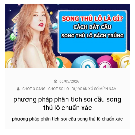
06/05/2026
CHOT 3 CANG - CHOT SO LO - DỰ ĐOÁN XỔ SỐ MIỀN NAM
phương pháp phân tích soi cầu song
thủ lô chuẩn xác
phương pháp phân tích soi cầu song thủ lô chuẩn xác