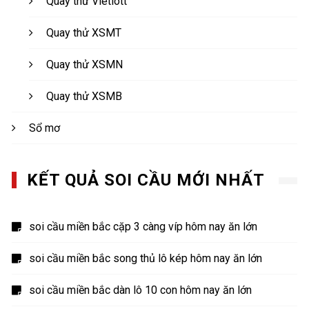
Quay thử Vietlott
Quay thử XSMT
Quay thử XSMN
Quay thử XSMB
Sổ mơ
KẾT QUẢ SOI CẦU MỚI NHẤT
soi cầu miền bắc cặp 3 càng víp hôm nay ăn lớn
soi cầu miền bắc song thủ lô kép hôm nay ăn lớn
soi cầu miền bắc dàn lô 10 con hôm nay ăn lớn