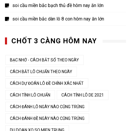
soi cầu miền bắc bạch thủ đề hôm nay ăn lớn
soi cầu miền bắc dàn lô 8 con hôm nay ăn lớn
CHỐT 3 CÀNG HÔM NAY
BẠC NHỚ - CÁCH BẮT SỐ THEO NGÀY
CÁCH BẮT LÔ CHUẨN THEO NGÀY
CÁCH DỰ ĐOÁN LÔ ĐỀ CHÍNH XÁC NHẤT
CÁCH TÍNH LÔ CHUẨN
CÁCH TÍNH LÔ DE 2021
CÁCH ĐÁNH LÔ NGÀY NÀO CŨNG TRÚNG
CÁCH ĐÁNH ĐỀ NGÀY NÀO CŨNG TRÚNG
DU DOAN XO SO MIEN TRUNG