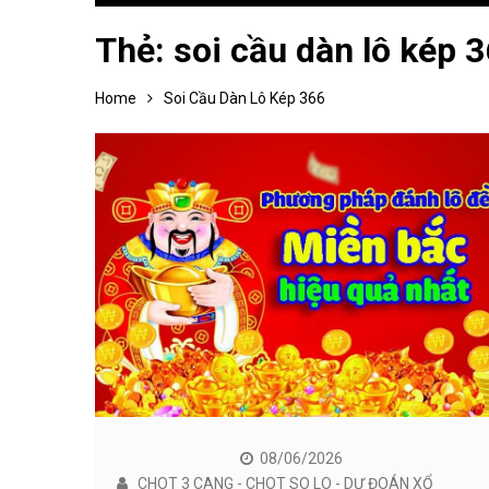
Thẻ:
soi cầu dàn lô kép 
Home
Soi Cầu Dàn Lô Kép 366
08/06/2026
CHOT 3 CANG - CHOT SO LO - DỰ ĐOÁN XỔ