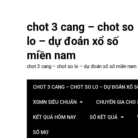
chot 3 cang – chot so
lo – dự đoán xổ số
miền nam
chot 3 cang – chot so lo – dự đoán xổ số miền nam
CHOT 3 CANG – CHOT SO LO – DỰ ĐOÁN XỔ 
XSMN SIÊU CHUẨN
CHUYÊN GIA CHO 
KẾT QUẢ HÔM NAY
SỔ KẾT QUẢ
SỔ MƠ