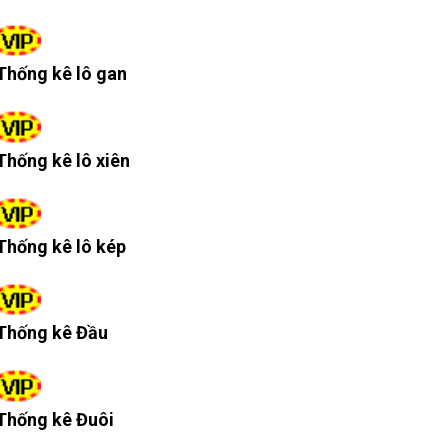
Thống kê lô gan
Thống kê lô xiên
Thống kê lô kép
Thống kê Đầu
Thống kê Đuôi