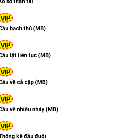
Xổ số thần tài
Cầu bạch thủ (MB)
Cầu lật liên tục (MB)
Cầu về cả cặp (MB)
Cầu về nhiều nháy (MB)
Thống kê đầu đuôi