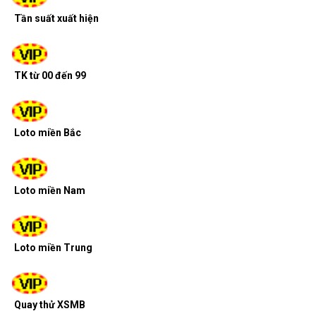
Tần suất xuất hiện
TK từ 00 đến 99
Loto miền Bắc
Loto miền Nam
Loto miền Trung
Quay thử XSMB