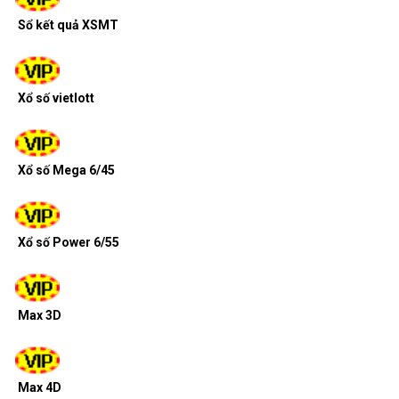
Sổ kết quả XSMT
Xổ số vietlott
Xổ số Mega 6/45
Xổ số Power 6/55
Max 3D
Max 4D