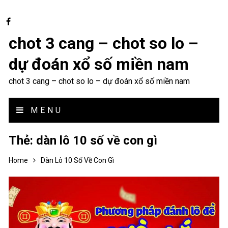
chot 3 cang – chot so lo –
dự đoán xổ số miền nam
chot 3 cang – chot so lo – dự đoán xổ số miền nam
MENU
Thẻ:
dàn lô 10 số về con gì
Home
Dàn Lô 10 Số Về Con Gì