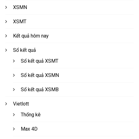
XSMN
XSMT
Kết quả hôm nay
Sổ kết quả
Sổ kết quả XSMT
Sổ kết quả XSMN
Sổ kết quả XSMB
Vietlott
Thống kê
Max 4D