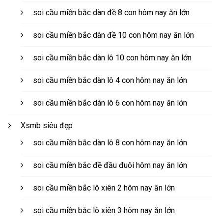
soi cầu miền bắc dàn đề 8 con hôm nay ăn lớn
soi cầu miền bắc dàn đề 10 con hôm nay ăn lớn
soi cầu miền bắc dàn lô 10 con hôm nay ăn lớn
soi cầu miền bắc dàn lô 4 con hôm nay ăn lớn
soi cầu miền bắc dàn lô 6 con hôm nay ăn lớn
Xsmb siêu đẹp
soi cầu miền bắc dàn lô 8 con hôm nay ăn lớn
soi cầu miền bắc đề đầu đuôi hôm nay ăn lớn
soi cầu miền bắc lô xiên 2 hôm nay ăn lớn
soi cầu miền bắc lô xiên 3 hôm nay ăn lớn