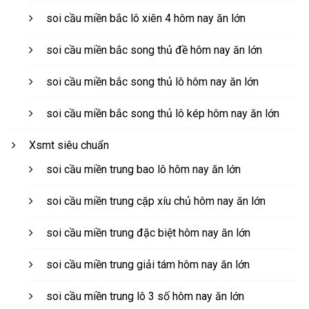
soi cầu miền bắc lô xiên 4 hôm nay ăn lớn
soi cầu miền bắc song thủ đề hôm nay ăn lớn
soi cầu miền bắc song thủ lô hôm nay ăn lớn
soi cầu miền bắc song thủ lô kép hôm nay ăn lớn
Xsmt siêu chuẩn
soi cầu miền trung bao lô hôm nay ăn lớn
soi cầu miền trung cặp xíu chủ hôm nay ăn lớn
soi cầu miền trung đặc biệt hôm nay ăn lớn
soi cầu miền trung giải tám hôm nay ăn lớn
soi cầu miền trung lô 3 số hôm nay ăn lớn