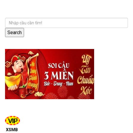
Search
XSMB