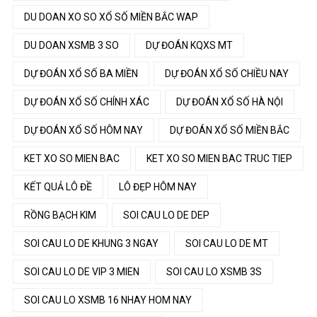
DU DOAN XO SO XỔ SỐ MIỀN BẮC WAP
DU DOAN XSMB 3 SO
DỰ ĐOÁN KQXS MT
DỰ ĐOÁN XỔ SỐ BA MIỀN
DỰ ĐOÁN XỔ SỐ CHIỀU NAY
DỰ ĐOÁN XỔ SỐ CHÍNH XÁC
DỰ ĐOÁN XỔ SỐ HÀ NỘI
DỰ ĐOÁN XỔ SỐ HÔM NAY
DỰ ĐOÁN XỔ SỐ MIỀN BẮC
KET XO SO MIEN BAC
KET XO SO MIEN BAC TRUC TIEP
KẾT QUẢ LÔ ĐỀ
LÔ ĐẸP HÔM NAY
RỒNG BẠCH KIM
SOI CAU LO DE DEP
SOI CAU LO DE KHUNG 3 NGAY
SOI CAU LO DE MT
SOI CAU LO DE VIP 3 MIEN
SOI CAU LO XSMB 3S
SOI CAU LO XSMB 16 NHAY HOM NAY