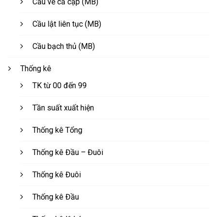
Cầu về cả cặp (MB)
Cầu lật liên tục (MB)
Cầu bạch thủ (MB)
Thống kê
TK từ 00 đến 99
Tần suất xuất hiện
Thống kê Tổng
Thống kê Đầu – Đuôi
Thống kê Đuôi
Thống kê Đầu