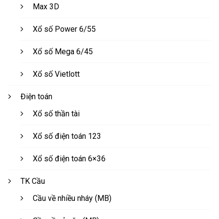
Max 3D
Xổ số Power 6/55
Xổ số Mega 6/45
Xổ số Vietlott
Điện toán
Xổ số thần tài
Xổ số điện toán 123
Xổ số điện toán 6×36
TK Cầu
Cầu về nhiều nháy (MB)