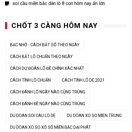
soi cầu miền bắc dàn lô 8 con hôm nay ăn lớn
CHỐT 3 CÀNG HÔM NAY
BẠC NHỚ - CÁCH BẮT SỐ THEO NGÀY
CÁCH BẮT LÔ CHUẨN THEO NGÀY
CÁCH DỰ ĐOÁN LÔ ĐỀ CHÍNH XÁC NHẤT
CÁCH TÍNH LÔ CHUẨN
CÁCH TÍNH LÔ DE 2021
CÁCH ĐÁNH LÔ NGÀY NÀO CŨNG TRÚNG
CÁCH ĐÁNH ĐỀ NGÀY NÀO CŨNG TRÚNG
DU DOAN SOI CAU LO DE
DU DOAN XO SO MIEN TRUNG
DU DOAN XO SO XỔ SỐ MIỀN BẮC DẠI PHÁT