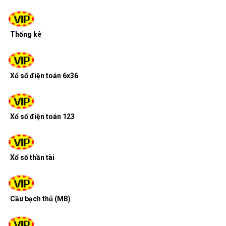
Thống kê
Xổ số điện toán 6x36
Xổ số điện toán 123
Xổ số thần tài
Cầu bạch thủ (MB)