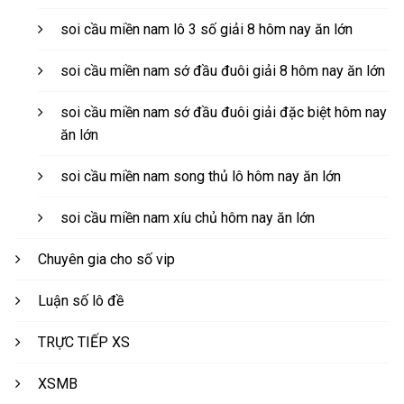
soi cầu miền nam lô 3 số giải 8 hôm nay ăn lớn
soi cầu miền nam sớ đầu đuôi giải 8 hôm nay ăn lớn
soi cầu miền nam sớ đầu đuôi giải đặc biệt hôm nay
ăn lớn
soi cầu miền nam song thủ lô hôm nay ăn lớn
soi cầu miền nam xíu chủ hôm nay ăn lớn
Chuyên gia cho số vip
Luận số lô đề
TRỰC TIẾP XS
XSMB