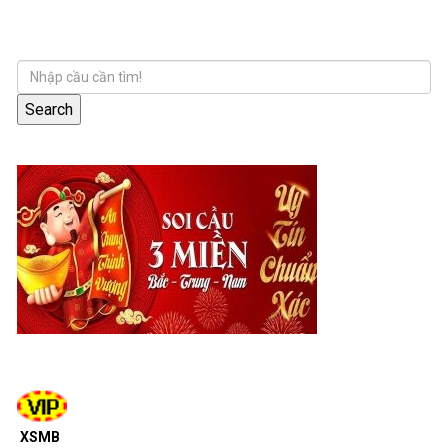
Search
XSMB