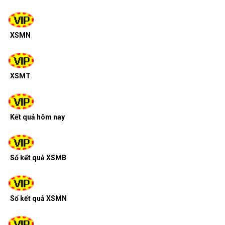
XSMN
XSMT
Kết quả hôm nay
Sổ kết quả XSMB
Sổ kết quả XSMN