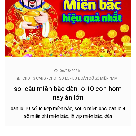
06/08/2026
CHOT 3 CANG - CHOT SO LO - DỰ ĐOÁN XỔ SỐ MIỀN NAM
soi cầu miền bắc dàn lô 10 con hôm
nay ăn lớn
dàn lô 10 số, lô kép miền bắc, soi lô miền bắc, dàn lô 4
số miền phí miền bắc, lô vip miền bắc, dàn