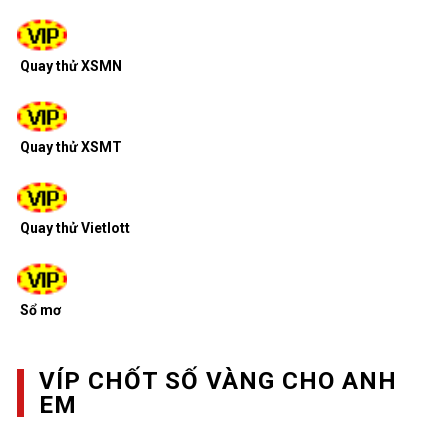
Quay thử XSMN
Quay thử XSMT
Quay thử Vietlott
Sổ mơ
VÍP CHỐT SỐ VÀNG CHO ANH
EM