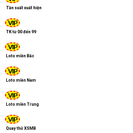
Tần suất xuất hiện
TK từ 00 đến 99
Loto miền Bắc
Loto miền Nam
Loto miền Trung
Quay thử XSMB