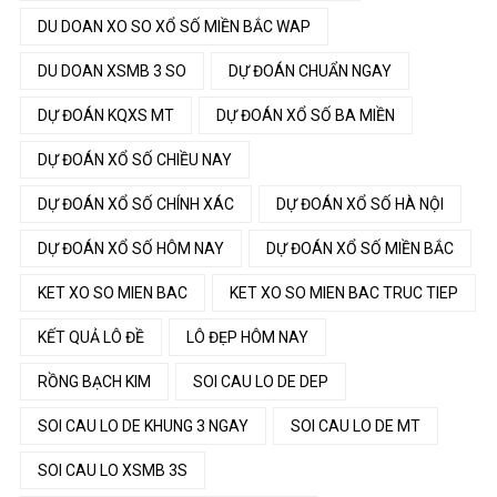
DU DOAN XO SO XỔ SỐ MIỀN BẮC WAP
DU DOAN XSMB 3 SO
DỰ ĐOÁN CHUẨN NGAY
DỰ ĐOÁN KQXS MT
DỰ ĐOÁN XỔ SỐ BA MIỀN
DỰ ĐOÁN XỔ SỐ CHIỀU NAY
DỰ ĐOÁN XỔ SỐ CHÍNH XÁC
DỰ ĐOÁN XỔ SỐ HÀ NỘI
DỰ ĐOÁN XỔ SỐ HÔM NAY
DỰ ĐOÁN XỔ SỐ MIỀN BẮC
KET XO SO MIEN BAC
KET XO SO MIEN BAC TRUC TIEP
KẾT QUẢ LÔ ĐỀ
LÔ ĐẸP HÔM NAY
RỒNG BẠCH KIM
SOI CAU LO DE DEP
SOI CAU LO DE KHUNG 3 NGAY
SOI CAU LO DE MT
SOI CAU LO XSMB 3S