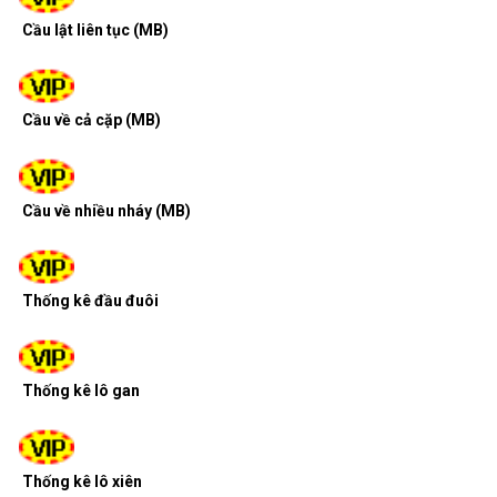
Cầu lật liên tục (MB)
Cầu về cả cặp (MB)
Cầu về nhiều nháy (MB)
Thống kê đầu đuôi
Thống kê lô gan
Thống kê lô xiên