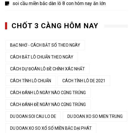
soi cầu miền bắc dàn lô 8 con hôm nay ăn lớn
CHỐT 3 CÀNG HÔM NAY
BẠC NHỚ - CÁCH BẮT SỐ THEO NGÀY
CÁCH BẮT LÔ CHUẨN THEO NGÀY
CÁCH DỰ ĐOÁN LÔ ĐỀ CHÍNH XÁC NHẤT
CÁCH TÍNH LÔ CHUẨN
CÁCH TÍNH LÔ DE 2021
CÁCH ĐÁNH LÔ NGÀY NÀO CŨNG TRÚNG
CÁCH ĐÁNH ĐỀ NGÀY NÀO CŨNG TRÚNG
DU DOAN SOI CAU LO DE
DU DOAN XO SO MIEN TRUNG
DU DOAN XO SO XỔ SỐ MIỀN BẮC DẠI PHÁT