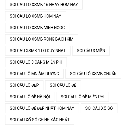
SOI CAU LO XSMB 16 NHAY HOM NAY
SOI CAU LO XSMB HOM NAY
SOI CAU LO XSMB MINH NGOC
SOI CAU LO XSMB RONG BACH KIM
SOI CAU XSMB 1 LO DUY NHAT
SOI CẦU 3 MIỀN
SOI CẦU LÔ 3 CÀNG MIỄN PHÍ
SOI CẦU LÔ MN ÂM DƯƠNG
SOI CẦU LÔ XSMB CHUẨN
SOI CẦU LÔ ĐẸP
SOI CẦU LÔ ĐỀ
SOI CẦU LÔ ĐỀ HÀ NỘI
SOI CẦU LÔ ĐỀ MIỄN PHÍ
SOI CẦU LÔ ĐỀ ĐẸP NHẤT HÔM NAY
SOI CẦU XỔ SỐ
SOI CẦU XỔ SỐ CHÍNH XÁC NHẤT