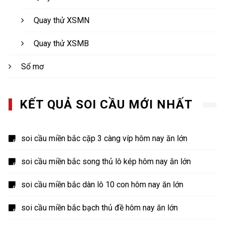
Quay thử XSMN
Quay thử XSMB
Sổ mơ
KẾT QUẢ SOI CẦU MỚI NHẤT
soi cầu miền bắc cặp 3 càng víp hôm nay ăn lớn
soi cầu miền bắc song thủ lô kép hôm nay ăn lớn
soi cầu miền bắc dàn lô 10 con hôm nay ăn lớn
soi cầu miền bắc bạch thủ đề hôm nay ăn lớn