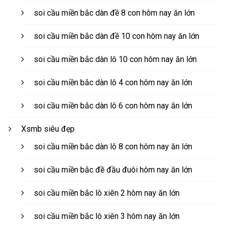
soi cầu miền bắc dàn đề 8 con hôm nay ăn lớn
soi cầu miền bắc dàn đề 10 con hôm nay ăn lớn
soi cầu miền bắc dàn lô 10 con hôm nay ăn lớn
soi cầu miền bắc dàn lô 4 con hôm nay ăn lớn
soi cầu miền bắc dàn lô 6 con hôm nay ăn lớn
Xsmb siêu đẹp
soi cầu miền bắc dàn lô 8 con hôm nay ăn lớn
soi cầu miền bắc đề đầu đuôi hôm nay ăn lớn
soi cầu miền bắc lô xiên 2 hôm nay ăn lớn
soi cầu miền bắc lô xiên 3 hôm nay ăn lớn