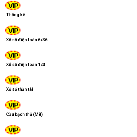
Thống kê
Xổ số điện toán 6x36
Xổ số điện toán 123
Xổ số thần tài
Cầu bạch thủ (MB)