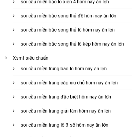
soi cầu miền bắc lô xiên 4 hôm nay ăn lớn
soi cầu miền bắc song thủ đề hôm nay ăn lớn
soi cầu miền bắc song thủ lô hôm nay ăn lớn
soi cầu miền bắc song thủ lô kép hôm nay ăn lớn
Xsmt siêu chuẩn
soi cầu miền trung bao lô hôm nay ăn lớn
soi cầu miền trung cặp xíu chủ hôm nay ăn lớn
soi cầu miền trung đặc biệt hôm nay ăn lớn
soi cầu miền trung giải tám hôm nay ăn lớn
soi cầu miền trung lô 3 số hôm nay ăn lớn