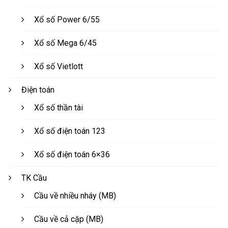
Xổ số Power 6/55
Xổ số Mega 6/45
Xổ số Vietlott
Điện toán
Xổ số thần tài
Xổ số điện toán 123
Xổ số điện toán 6×36
TK Cầu
Cầu về nhiều nháy (MB)
Cầu về cả cặp (MB)