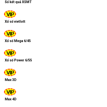
Sổ kết quả XSMT
Xổ số vietlott
Xổ số Mega 6/45
Xổ số Power 6/55
Max 3D
Max 4D