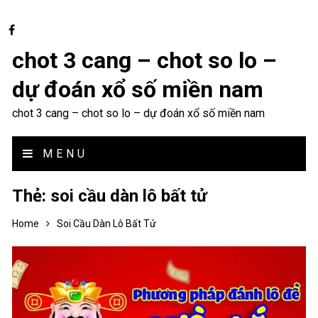
chot 3 cang – chot so lo –
dự đoán xổ số miền nam
chot 3 cang – chot so lo – dự đoán xổ số miền nam
MENU
Thẻ:
soi cầu dàn lô bất tử
Home
Soi Cầu Dàn Lô Bất Tử