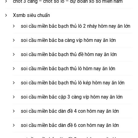
chot 3 cang – chot so lo – dự đoán xổ số miền nam
Xsmb siêu chuẩn
soi cầu miền bắc bạch thủ lô 2 nháy hôm nay ăn lớn
soi cầu miền bắc ba càng víp hôm nay ăn lớn
soi cầu miền bắc bạch thủ đề hôm nay ăn lớn
soi cầu miền bắc bạch thủ lô hôm nay ăn lớn
soi cầu miền bắc bạch thủ lô kép hôm nay ăn lớn
soi cầu miền bắc cặp 3 càng víp hôm nay ăn lớn
soi cầu miền bắc dàn đề 4 con hôm nay ăn lớn
soi cầu miền bắc dàn đề 6 con hôm nay ăn lớn