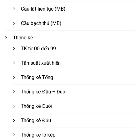
Cầu lật liên tục (MB)
Cầu bạch thủ (MB)
Thống kê
TK từ 00 đến 99
Tần suất xuất hiện
Thống kê Tổng
Thống kê Đầu – Đuôi
Thống kê Đuôi
Thống kê Đầu
Thống kê lô kép