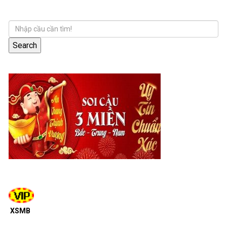
Search
XSMB