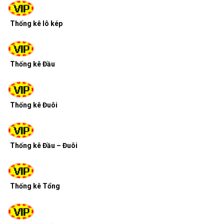
Thống kê lô kép
Thống kê Đầu
Thống kê Đuôi
Thống kê Đầu – Đuôi
Thống kê Tổng