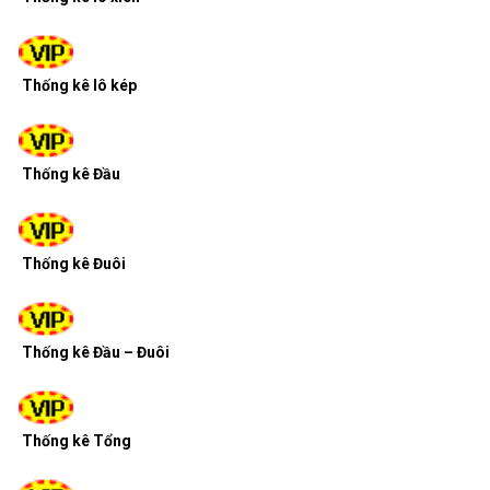
Thống kê lô kép
Thống kê Đầu
Thống kê Đuôi
Thống kê Đầu – Đuôi
Thống kê Tổng