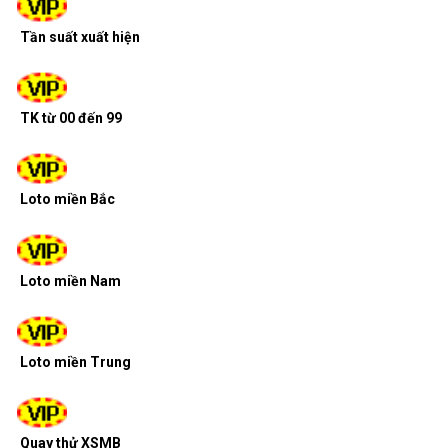
Tần suất xuất hiện
TK từ 00 đến 99
Loto miền Bắc
Loto miền Nam
Loto miền Trung
Quay thử XSMB