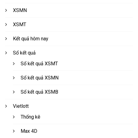
XSMN
XSMT
Kết quả hôm nay
Sổ kết quả
Sổ kết quả XSMT
Sổ kết quả XSMN
Sổ kết quả XSMB
Vietlott
Thống kê
Max 4D