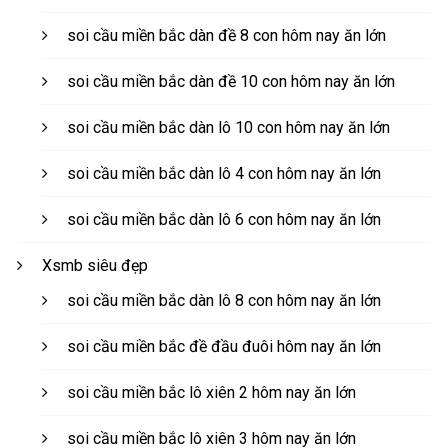
soi cầu miền bắc dàn đề 8 con hôm nay ăn lớn
soi cầu miền bắc dàn đề 10 con hôm nay ăn lớn
soi cầu miền bắc dàn lô 10 con hôm nay ăn lớn
soi cầu miền bắc dàn lô 4 con hôm nay ăn lớn
soi cầu miền bắc dàn lô 6 con hôm nay ăn lớn
Xsmb siêu đẹp
soi cầu miền bắc dàn lô 8 con hôm nay ăn lớn
soi cầu miền bắc đề đầu đuôi hôm nay ăn lớn
soi cầu miền bắc lô xiên 2 hôm nay ăn lớn
soi cầu miền bắc lô xiên 3 hôm nay ăn lớn