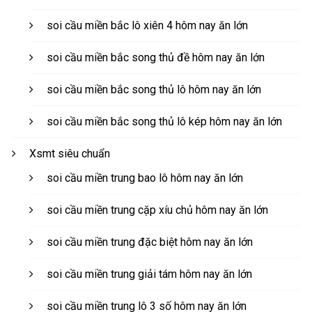
soi cầu miền bắc lô xiên 4 hôm nay ăn lớn
soi cầu miền bắc song thủ đề hôm nay ăn lớn
soi cầu miền bắc song thủ lô hôm nay ăn lớn
soi cầu miền bắc song thủ lô kép hôm nay ăn lớn
Xsmt siêu chuẩn
soi cầu miền trung bao lô hôm nay ăn lớn
soi cầu miền trung cặp xíu chủ hôm nay ăn lớn
soi cầu miền trung đặc biệt hôm nay ăn lớn
soi cầu miền trung giải tám hôm nay ăn lớn
soi cầu miền trung lô 3 số hôm nay ăn lớn