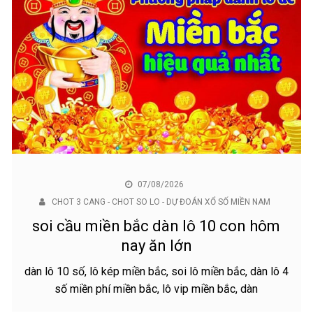
07/08/2026
CHOT 3 CANG - CHOT SO LO - DỰ ĐOÁN XỔ SỐ MIỀN NAM
soi cầu miền bắc dàn lô 10 con hôm
nay ăn lớn
dàn lô 10 số, lô kép miền bắc, soi lô miền bắc, dàn lô 4
số miền phí miền bắc, lô vip miền bắc, dàn