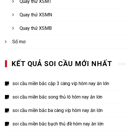
Quay thử XSMT
Quay thử XSMN
Quay thử XSMB
Sổ mơ
KẾT QUẢ SOI CẦU MỚI NHẤT
soi cầu miền bắc cặp 3 càng víp hôm nay ăn lớn
soi cầu miền bắc song thủ lô hôm nay ăn lớn
soi cầu miền bắc ba càng víp hôm nay ăn lớn
soi cầu miền bắc bạch thủ đề hôm nay ăn lớn