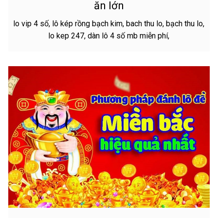
ăn lớn
lo vip 4 số, lô kép rồng bạch kim, bach thu lo, bạch thu lo,
lo kep 247, dàn lô 4 số mb miễn phí,