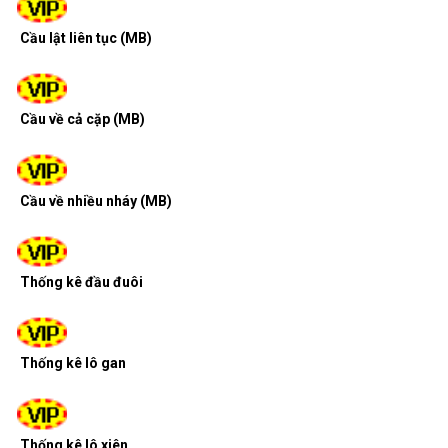
Cầu lật liên tục (MB)
Cầu về cả cặp (MB)
Cầu về nhiều nháy (MB)
Thống kê đầu đuôi
Thống kê lô gan
Thống kê lô xiên