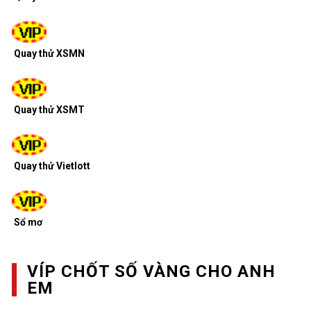
Quay thử XSMN
Quay thử XSMT
Quay thử Vietlott
Sổ mơ
VÍP CHỐT SỐ VÀNG CHO ANH
EM