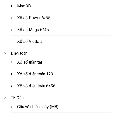
Max 3D
Xổ số Power 6/55
Xổ số Mega 6/45
Xổ số Vietlott
Điện toán
Xổ số thần tài
Xổ số điện toán 123
Xổ số điện toán 6×36
TK Cầu
Cầu về nhiều nháy (MB)