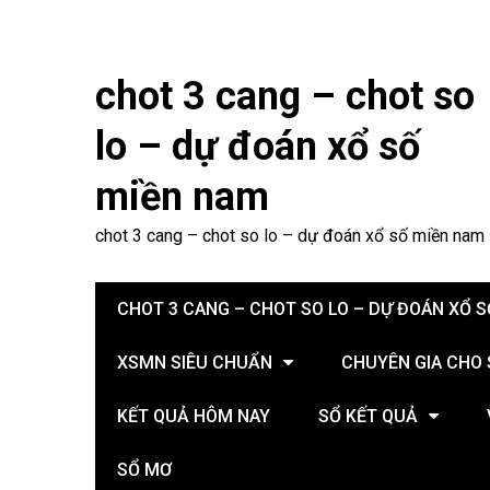
chot 3 cang – chot so
lo – dự đoán xổ số
miền nam
chot 3 cang – chot so lo – dự đoán xổ số miền nam
CHOT 3 CANG – CHOT SO LO – DỰ ĐOÁN XỔ 
XSMN SIÊU CHUẨN
CHUYÊN GIA CHO 
KẾT QUẢ HÔM NAY
SỔ KẾT QUẢ
SỔ MƠ