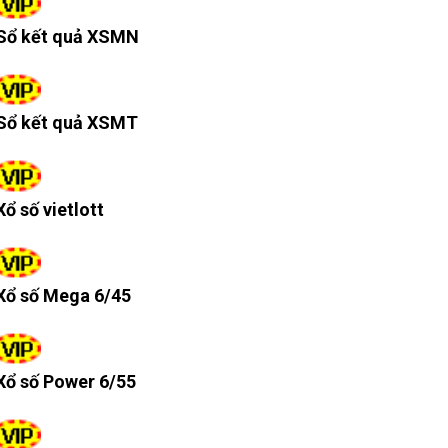
Sổ kết quả XSMN
Sổ kết quả XSMT
Xổ số vietlott
Xổ số Mega 6/45
Xổ số Power 6/55