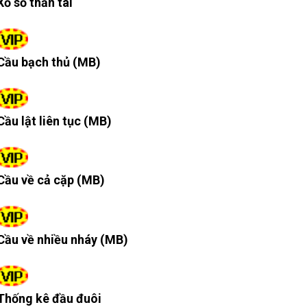
Xổ số thần tài
Cầu bạch thủ (MB)
Cầu lật liên tục (MB)
Cầu về cả cặp (MB)
Cầu về nhiều nháy (MB)
Thống kê đầu đuôi