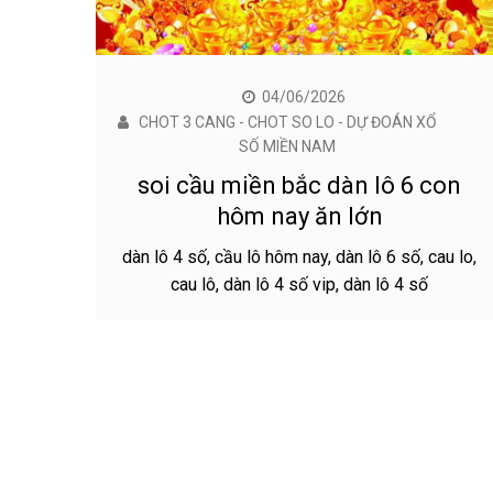
04/06/2026
CHOT 3 CANG - CHOT SO LO - DỰ ĐOÁN XỔ
SỐ MIỀN NAM
soi cầu miền bắc dàn lô 6 con
hôm nay ăn lớn
dàn lô 4 số, cầu lô hôm nay, dàn lô 6 số, cau lo,
cau lô, dàn lô 4 số vip, dàn lô 4 số