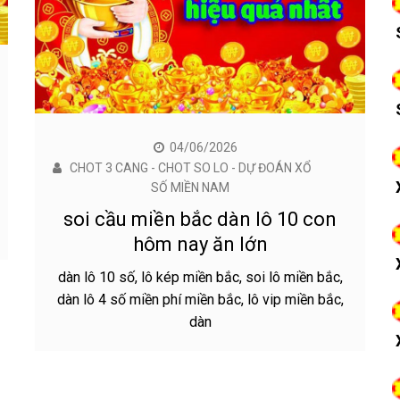
04/06/2026
CHOT 3 CANG - CHOT SO LO - DỰ ĐOÁN XỔ
SỐ MIỀN NAM
soi cầu miền bắc dàn lô 10 con
hôm nay ăn lớn
dàn lô 10 số, lô kép miền bắc, soi lô miền bắc,
dàn lô 4 số miền phí miền bắc, lô vip miền bắc,
dàn