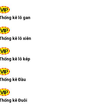
Thống kê lô gan
Thống kê lô xiên
Thống kê lô kép
Thống kê Đầu
Thống kê Đuôi