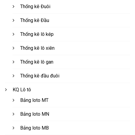
Thống kê Đuôi
Thống kê Đầu
Thống kê lô kép
Thống kê lô xiên
Thống kê lô gan
Thống kê đầu đuôi
KQ Lô tô
Bảng loto MT
Bảng loto MN
Bảng loto MB