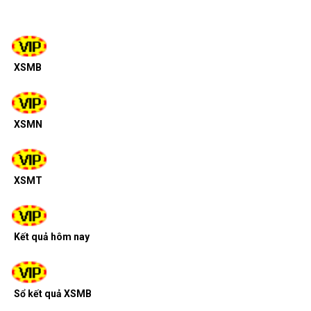
XSMB
XSMN
XSMT
Kết quả hôm nay
Sổ kết quả XSMB