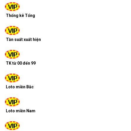
Thống kê Tổng
Tần suất xuất hiện
TK từ 00 đến 99
Loto miền Bắc
Loto miền Nam