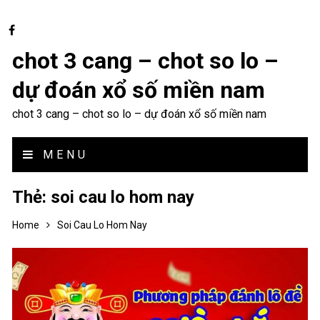
chot 3 cang – chot so lo –
dự đoán xổ số miền nam
chot 3 cang – chot so lo – dự đoán xổ số miền nam
MENU
Thẻ:
soi cau lo hom nay
Home
Soi Cau Lo Hom Nay