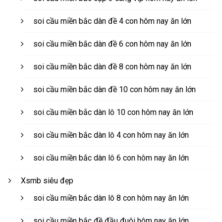
soi cầu miền bắc dàn đề 4 con hôm nay ăn lớn
soi cầu miền bắc dàn đề 6 con hôm nay ăn lớn
soi cầu miền bắc dàn đề 8 con hôm nay ăn lớn
soi cầu miền bắc dàn đề 10 con hôm nay ăn lớn
soi cầu miền bắc dàn lô 10 con hôm nay ăn lớn
soi cầu miền bắc dàn lô 4 con hôm nay ăn lớn
soi cầu miền bắc dàn lô 6 con hôm nay ăn lớn
Xsmb siêu đẹp
soi cầu miền bắc dàn lô 8 con hôm nay ăn lớn
soi cầu miền bắc đề đầu đuôi hôm nay ăn lớn