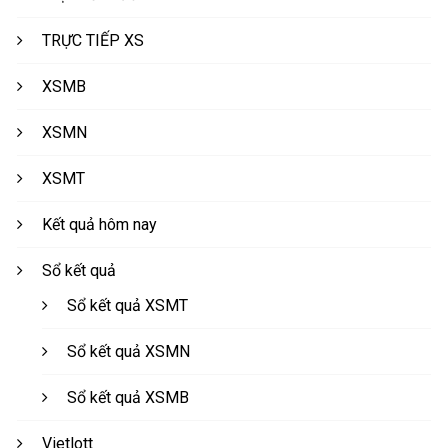
TRỰC TIẾP XS
XSMB
XSMN
XSMT
Kết quả hôm nay
Sổ kết quả
Sổ kết quả XSMT
Sổ kết quả XSMN
Sổ kết quả XSMB
Vietlott