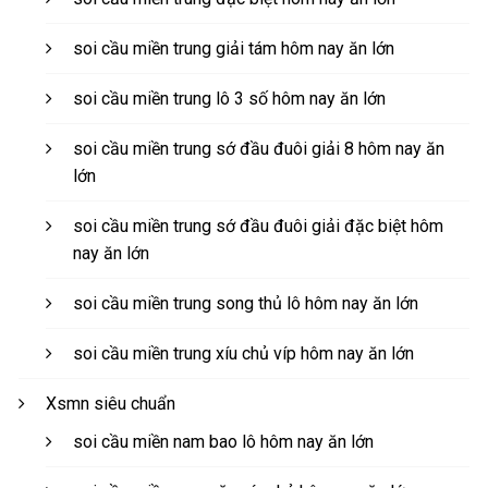
soi cầu miền trung giải tám hôm nay ăn lớn
soi cầu miền trung lô 3 số hôm nay ăn lớn
soi cầu miền trung sớ đầu đuôi giải 8 hôm nay ăn
lớn
soi cầu miền trung sớ đầu đuôi giải đặc biệt hôm
nay ăn lớn
soi cầu miền trung song thủ lô hôm nay ăn lớn
soi cầu miền trung xíu chủ víp hôm nay ăn lớn
Xsmn siêu chuẩn
soi cầu miền nam bao lô hôm nay ăn lớn