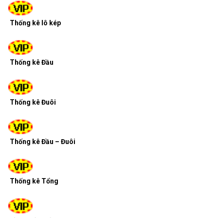
Thống kê lô kép
Thống kê Đầu
Thống kê Đuôi
Thống kê Đầu – Đuôi
Thống kê Tổng