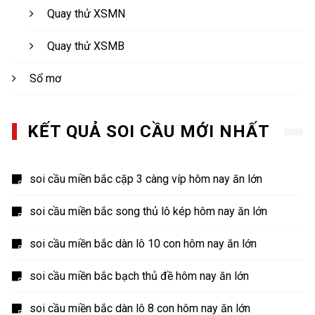
Quay thử XSMN
Quay thử XSMB
Sổ mơ
KẾT QUẢ SOI CẦU MỚI NHẤT
soi cầu miền bắc cặp 3 càng víp hôm nay ăn lớn
soi cầu miền bắc song thủ lô kép hôm nay ăn lớn
soi cầu miền bắc dàn lô 10 con hôm nay ăn lớn
soi cầu miền bắc bạch thủ đề hôm nay ăn lớn
soi cầu miền bắc dàn lô 8 con hôm nay ăn lớn