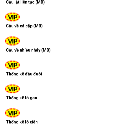
Cầu lật liên tục (MB)
Cầu về cả cặp (MB)
Cầu về nhiều nháy (MB)
Thống kê đầu đuôi
Thống kê lô gan
Thống kê lô xiên