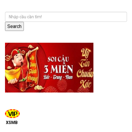
Search
XSMB