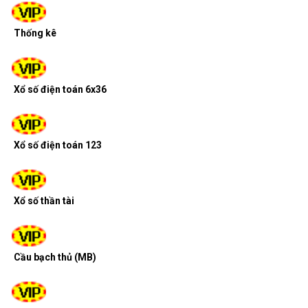
Thống kê
Xổ số điện toán 6x36
Xổ số điện toán 123
Xổ số thần tài
Cầu bạch thủ (MB)