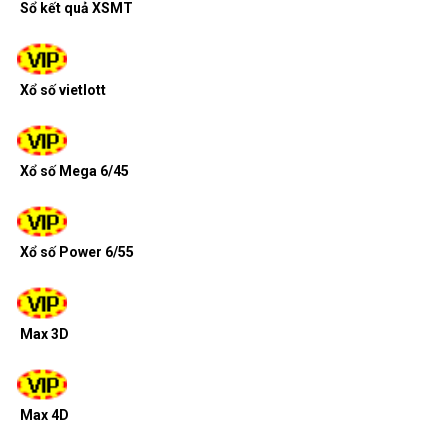
Sổ kết quả XSMT
Xổ số vietlott
Xổ số Mega 6/45
Xổ số Power 6/55
Max 3D
Max 4D