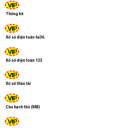
Thống kê
Xổ số điện toán 6x36
Xổ số điện toán 123
Xổ số thần tài
Cầu bạch thủ (MB)