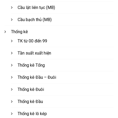
Cầu lật liên tục (MB)
Cầu bạch thủ (MB)
Thống kê
TK từ 00 đến 99
Tần suất xuất hiện
Thống kê Tổng
Thống kê Đầu – Đuôi
Thống kê Đuôi
Thống kê Đầu
Thống kê lô kép