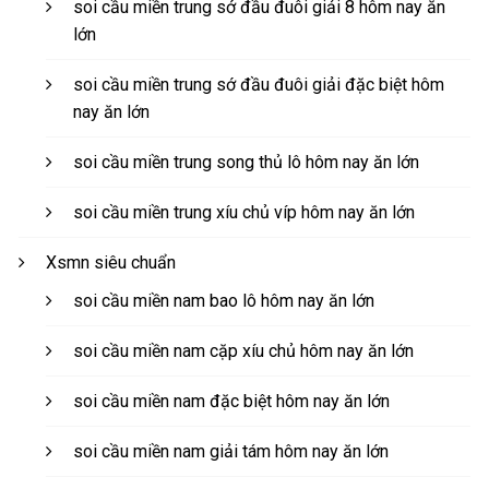
soi cầu miền trung sớ đầu đuôi giải 8 hôm nay ăn
lớn
soi cầu miền trung sớ đầu đuôi giải đặc biệt hôm
nay ăn lớn
soi cầu miền trung song thủ lô hôm nay ăn lớn
soi cầu miền trung xíu chủ víp hôm nay ăn lớn
Xsmn siêu chuẩn
soi cầu miền nam bao lô hôm nay ăn lớn
soi cầu miền nam cặp xíu chủ hôm nay ăn lớn
soi cầu miền nam đặc biệt hôm nay ăn lớn
soi cầu miền nam giải tám hôm nay ăn lớn