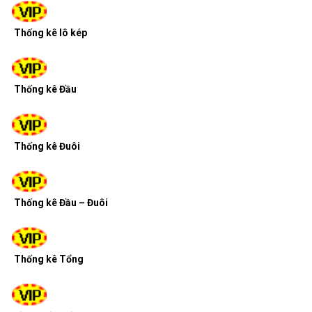
Thống kê lô kép
Thống kê Đầu
Thống kê Đuôi
Thống kê Đầu – Đuôi
Thống kê Tổng