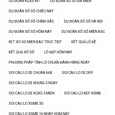
DỰ ĐOÁN KQXS MT
DỰ ĐOÁN XỔ SỐ BA MIỀN
DỰ ĐOÁN XỔ SỐ CHIỀU NAY
DỰ ĐOÁN XỔ SỐ CHÍNH XÁC
DỰ ĐOÁN XỔ SỐ HÀ NỘI
DỰ ĐOÁN XỔ SỐ HÔM NAY
DỰ ĐOÁN XỔ SỐ MIỀN BẮC
KET XO SO MIEN BAC TRUC TIEP
KẾT QUẢ LÔ ĐỀ
KẾT QUẢ XỔ SỐ
LÔ ĐẸP HÔM NAY
PHƯƠNG PHÁP TÍNH LÔ CHUẨN ĐÁNH HÀNG NGÀY
SOI CAU LO DE CHUAN 668
SOI CAU LO DE DEP
SOI CAU LO DE KHUNG 3 NGAY
SOI CAU LO DE KQXS 3 MIEN
SOI CAU LO KEP XSMB
SOI CAU LO XSMB 3S
SOI CAU LO XSMB 16 NHAY HOM NAY