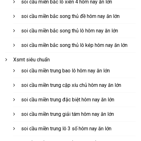
soi cầu miền bắc lô xiên 4 hôm nay ăn lớn
soi cầu miền bắc song thủ đề hôm nay ăn lớn
soi cầu miền bắc song thủ lô hôm nay ăn lớn
soi cầu miền bắc song thủ lô kép hôm nay ăn lớn
Xsmt siêu chuẩn
soi cầu miền trung bao lô hôm nay ăn lớn
soi cầu miền trung cặp xíu chủ hôm nay ăn lớn
soi cầu miền trung đặc biệt hôm nay ăn lớn
soi cầu miền trung giải tám hôm nay ăn lớn
soi cầu miền trung lô 3 số hôm nay ăn lớn