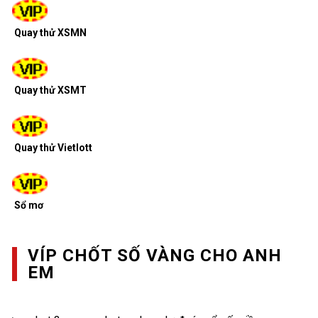
Quay thử XSMN
Quay thử XSMT
Quay thử Vietlott
Sổ mơ
VÍP CHỐT SỐ VÀNG CHO ANH
EM