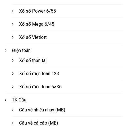
Xổ số Power 6/55
Xổ số Mega 6/45
Xổ số Vietlott
Điện toán
Xổ số thần tài
Xổ số điện toán 123
Xổ số điện toán 6×36
TK Cầu
Cầu về nhiều nháy (MB)
Cầu về cả cặp (MB)