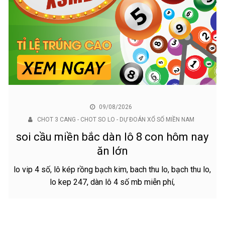
09/08/2026
CHOT 3 CANG - CHOT SO LO - DỰ ĐOÁN XỔ SỐ MIỀN NAM
soi cầu miền bắc dàn lô 8 con hôm nay
ăn lớn
lo vip 4 số, lô kép rồng bạch kim, bach thu lo, bạch thu lo,
lo kep 247, dàn lô 4 số mb miễn phí,