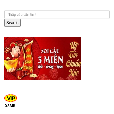
Search
XSMB