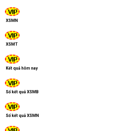
XSMN
XSMT
Kết quả hôm nay
Sổ kết quả XSMB
Sổ kết quả XSMN