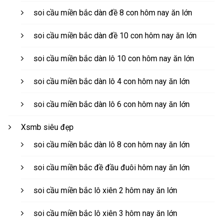
soi cầu miền bắc dàn đề 8 con hôm nay ăn lớn
soi cầu miền bắc dàn đề 10 con hôm nay ăn lớn
soi cầu miền bắc dàn lô 10 con hôm nay ăn lớn
soi cầu miền bắc dàn lô 4 con hôm nay ăn lớn
soi cầu miền bắc dàn lô 6 con hôm nay ăn lớn
Xsmb siêu đẹp
soi cầu miền bắc dàn lô 8 con hôm nay ăn lớn
soi cầu miền bắc đề đầu đuôi hôm nay ăn lớn
soi cầu miền bắc lô xiên 2 hôm nay ăn lớn
soi cầu miền bắc lô xiên 3 hôm nay ăn lớn