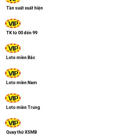
Tần suất xuất hiện
TK từ 00 đến 99
Loto miền Bắc
Loto miền Nam
Loto miền Trung
Quay thử XSMB