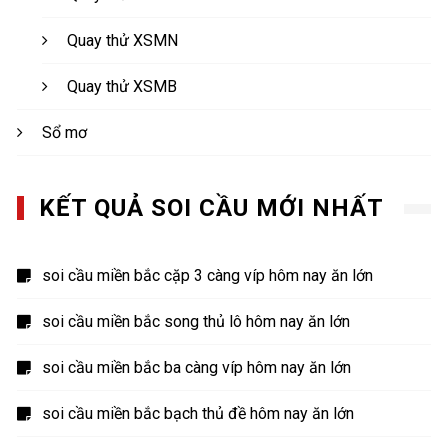
Quay thử XSMN
Quay thử XSMB
Sổ mơ
KẾT QUẢ SOI CẦU MỚI NHẤT
soi cầu miền bắc cặp 3 càng víp hôm nay ăn lớn
soi cầu miền bắc song thủ lô hôm nay ăn lớn
soi cầu miền bắc ba càng víp hôm nay ăn lớn
soi cầu miền bắc bạch thủ đề hôm nay ăn lớn