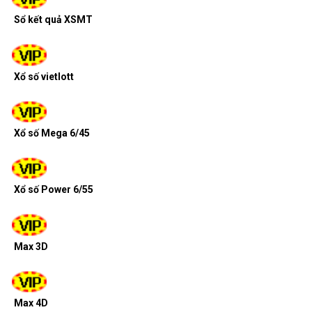
Sổ kết quả XSMT
Xổ số vietlott
Xổ số Mega 6/45
Xổ số Power 6/55
Max 3D
Max 4D