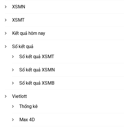
XSMN
XSMT
Kết quả hôm nay
Sổ kết quả
Sổ kết quả XSMT
Sổ kết quả XSMN
Sổ kết quả XSMB
Vietlott
Thống kê
Max 4D