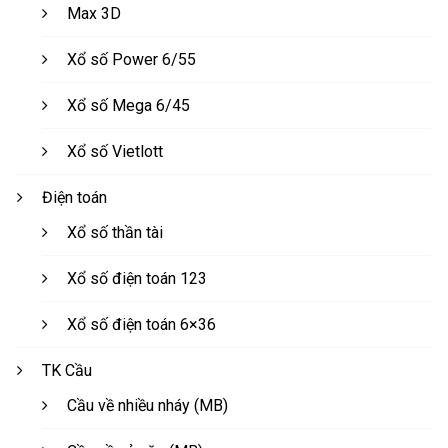
Max 3D
Xổ số Power 6/55
Xổ số Mega 6/45
Xổ số Vietlott
Điện toán
Xổ số thần tài
Xổ số điện toán 123
Xổ số điện toán 6×36
TK Cầu
Cầu về nhiều nháy (MB)