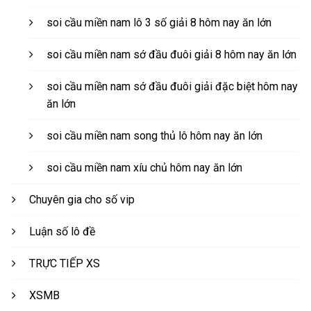
soi cầu miền nam lô 3 số giải 8 hôm nay ăn lớn
soi cầu miền nam sớ đầu đuôi giải 8 hôm nay ăn lớn
soi cầu miền nam sớ đầu đuôi giải đặc biệt hôm nay
ăn lớn
soi cầu miền nam song thủ lô hôm nay ăn lớn
soi cầu miền nam xíu chủ hôm nay ăn lớn
Chuyên gia cho số vip
Luận số lô đề
TRỰC TIẾP XS
XSMB