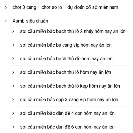
chot 3 cang – chot so lo – dự đoán xổ số miền nam
Xsmb siêu chuẩn
soi cầu miền bắc bạch thủ lô 2 nháy hôm nay ăn lớn
soi cầu miền bắc ba càng víp hôm nay ăn lớn
soi cầu miền bắc bạch thủ đề hôm nay ăn lớn
soi cầu miền bắc bạch thủ lô hôm nay ăn lớn
soi cầu miền bắc bạch thủ lô kép hôm nay ăn lớn
soi cầu miền bắc cặp 3 càng víp hôm nay ăn lớn
soi cầu miền bắc dàn đề 4 con hôm nay ăn lớn
soi cầu miền bắc dàn đề 6 con hôm nay ăn lớn