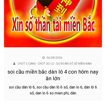
06/08/2026
CHOT 3 CANG - CHOT SO LO - DỰ ĐOÁN XỔ SỐ MIỀN NAM
soi cầu miền bắc dàn lô 4 con hôm nay
ăn lớn
soi cầu dàn lô 6, soi cầu dàn lô 6 số, dan lo 6, dàn lô 6
số, dan lo 6 so mien phi, dàn