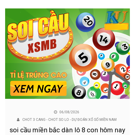
06/08/2026
CHOT 3 CANG - CHOT SO LO - DỰ ĐOÁN XỔ SỐ MIỀN NAM
soi cầu miền bắc dàn lô 8 con hôm nay