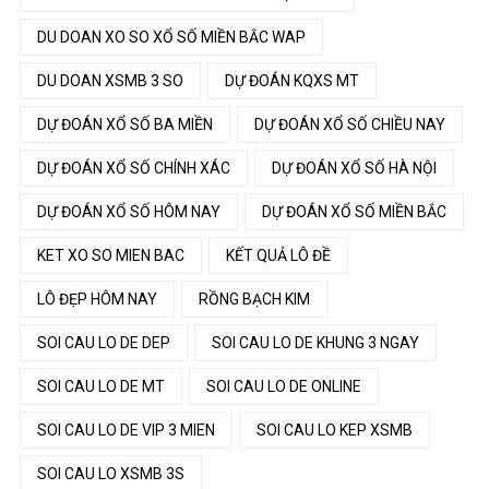
DU DOAN XO SO XỔ SỐ MIỀN BẮC WAP
DU DOAN XSMB 3 SO
DỰ ĐOÁN KQXS MT
DỰ ĐOÁN XỔ SỐ BA MIỀN
DỰ ĐOÁN XỔ SỐ CHIỀU NAY
DỰ ĐOÁN XỔ SỐ CHÍNH XÁC
DỰ ĐOÁN XỔ SỐ HÀ NỘI
DỰ ĐOÁN XỔ SỐ HÔM NAY
DỰ ĐOÁN XỔ SỐ MIỀN BẮC
KET XO SO MIEN BAC
KẾT QUẢ LÔ ĐỀ
LÔ ĐẸP HÔM NAY
RỒNG BẠCH KIM
SOI CAU LO DE DEP
SOI CAU LO DE KHUNG 3 NGAY
SOI CAU LO DE MT
SOI CAU LO DE ONLINE
SOI CAU LO DE VIP 3 MIEN
SOI CAU LO KEP XSMB
SOI CAU LO XSMB 3S