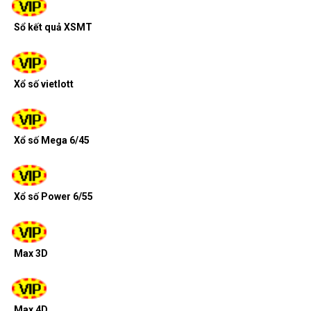
Sổ kết quả XSMT
Xổ số vietlott
Xổ số Mega 6/45
Xổ số Power 6/55
Max 3D
Max 4D