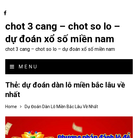
chot 3 cang – chot so lo –
dự đoán xổ số miền nam
chot 3 cang – chot so lo – dự đoán xổ số miền nam
MENU
Thẻ:
dự đoán dàn lô miền bắc lâu về
nhất
Home
Dự Đoán Dàn Lô Miền Bắc Lâu Về Nhất