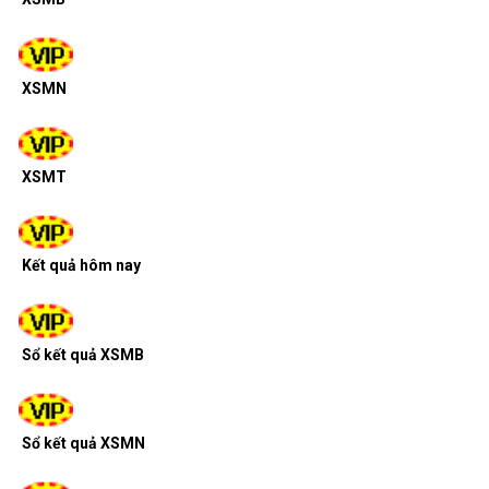
XSMN
XSMT
Kết quả hôm nay
Sổ kết quả XSMB
Sổ kết quả XSMN