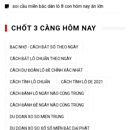
soi cầu miền bắc dàn lô 8 con hôm nay ăn lớn
CHỐT 3 CÀNG HÔM NAY
BẠC NHỚ - CÁCH BẮT SỐ THEO NGÀY
CÁCH BẮT LÔ CHUẨN THEO NGÀY
CÁCH DỰ ĐOÁN LÔ ĐỀ CHÍNH XÁC NHẤT
CÁCH TÍNH LÔ CHUẨN
CÁCH TÍNH LÔ DE 2021
CÁCH ĐÁNH LÔ NGÀY NÀO CŨNG TRÚNG
CÁCH ĐÁNH ĐỀ NGÀY NÀO CŨNG TRÚNG
DU DOAN XO SO MIEN TRUNG
DU DOAN XO SO XỔ SỐ MIỀN BẮC DẠI PHÁT