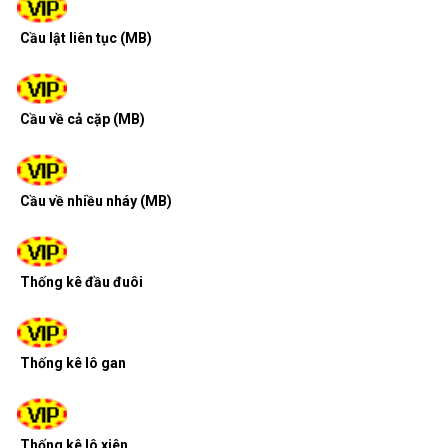
Cầu lật liên tục (MB)
Cầu về cả cặp (MB)
Cầu về nhiều nháy (MB)
Thống kê đầu đuôi
Thống kê lô gan
Thống kê lô xiên