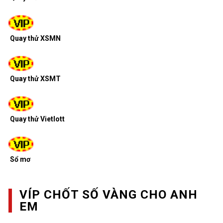
Quay thử XSMN
Quay thử XSMT
Quay thử Vietlott
Sổ mơ
VÍP CHỐT SỐ VÀNG CHO ANH
EM