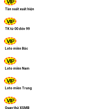
Tần suất xuất hiện
TK từ 00 đến 99
Loto miền Bắc
Loto miền Nam
Loto miền Trung
Quay thử XSMB