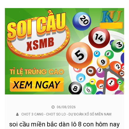
06/08/2026
CHOT 3 CANG - CHOT SO LO - DỰ ĐOÁN XỔ SỐ MIỀN NAM
soi cầu miền bắc dàn lô 8 con hôm nay