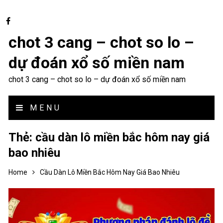
chot 3 cang – chot so lo –
dự đoán xổ số miền nam
chot 3 cang – chot so lo – dự đoán xổ số miền nam
MENU
Thẻ:
cầu dàn lô miền bắc hôm nay giá
bao nhiêu
Home
Cầu Dàn Lô Miền Bắc Hôm Nay Giá Bao Nhiêu