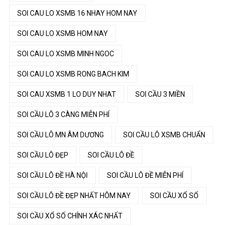
SOI CAU LO XSMB 16 NHAY HOM NAY
SOI CAU LO XSMB HOM NAY
SOI CAU LO XSMB MINH NGOC
SOI CAU LO XSMB RONG BACH KIM
SOI CAU XSMB 1 LO DUY NHAT
SOI CẦU 3 MIỀN
SOI CẦU LÔ 3 CÀNG MIỄN PHÍ
SOI CẦU LÔ MN ÂM DƯƠNG
SOI CẦU LÔ XSMB CHUẨN
SOI CẦU LÔ ĐẸP
SOI CẦU LÔ ĐỀ
SOI CẦU LÔ ĐỀ HÀ NỘI
SOI CẦU LÔ ĐỀ MIỄN PHÍ
SOI CẦU LÔ ĐỀ ĐẸP NHẤT HÔM NAY
SOI CẦU XỔ SỐ
SOI CẦU XỔ SỐ CHÍNH XÁC NHẤT