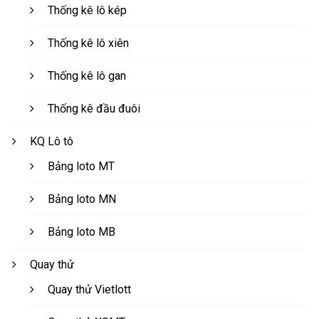
Thống kê lô kép
Thống kê lô xiên
Thống kê lô gan
Thống kê đầu đuôi
KQ Lô tô
Bảng loto MT
Bảng loto MN
Bảng loto MB
Quay thử
Quay thử Vietlott