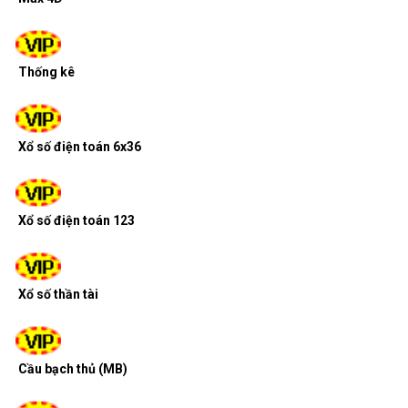
Thống kê
Xổ số điện toán 6x36
Xổ số điện toán 123
Xổ số thần tài
Cầu bạch thủ (MB)