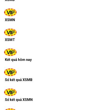
XSMN
XSMT
Kết quả hôm nay
Sổ kết quả XSMB
Sổ kết quả XSMN