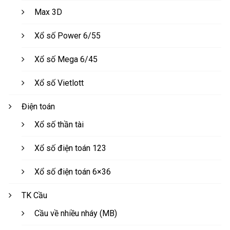
Max 3D
Xổ số Power 6/55
Xổ số Mega 6/45
Xổ số Vietlott
Điện toán
Xổ số thần tài
Xổ số điện toán 123
Xổ số điện toán 6×36
TK Cầu
Cầu về nhiều nháy (MB)