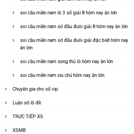
soi cầu miền nam lô 3 số giải 8 hôm nay ăn lớn
soi cầu miền nam sớ đầu đuôi giải 8 hôm nay ăn lớn
soi cầu miền nam sớ đầu đuôi giải đặc biệt hôm nay
ăn lớn
soi cầu miền nam song thủ lô hôm nay ăn lớn
soi cầu miền nam xíu chủ hôm nay ăn lớn
Chuyên gia cho số vip
Luận số lô đề
TRỰC TIẾP XS
XSMB