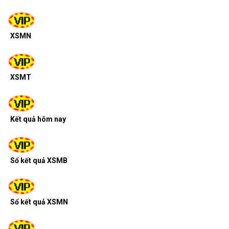
XSMN
XSMT
Kết quả hôm nay
Sổ kết quả XSMB
Sổ kết quả XSMN