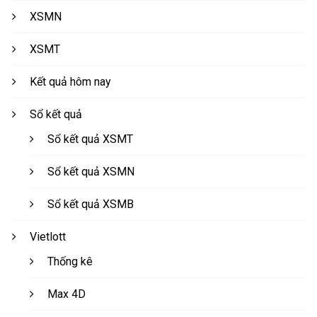
XSMN
XSMT
Kết quả hôm nay
Sổ kết quả
Sổ kết quả XSMT
Sổ kết quả XSMN
Sổ kết quả XSMB
Vietlott
Thống kê
Max 4D