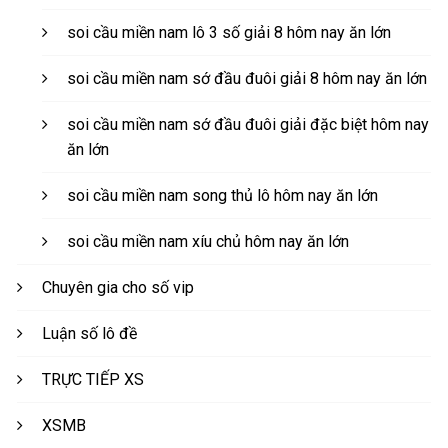
soi cầu miền nam lô 3 số giải 8 hôm nay ăn lớn
soi cầu miền nam sớ đầu đuôi giải 8 hôm nay ăn lớn
soi cầu miền nam sớ đầu đuôi giải đặc biệt hôm nay
ăn lớn
soi cầu miền nam song thủ lô hôm nay ăn lớn
soi cầu miền nam xíu chủ hôm nay ăn lớn
Chuyên gia cho số vip
Luận số lô đề
TRỰC TIẾP XS
XSMB