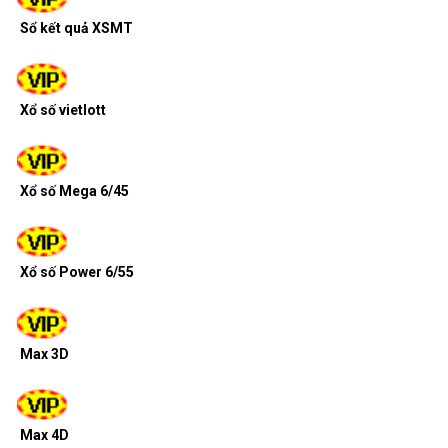
Sổ kết quả XSMT
Xổ số vietlott
Xổ số Mega 6/45
Xổ số Power 6/55
Max 3D
Max 4D