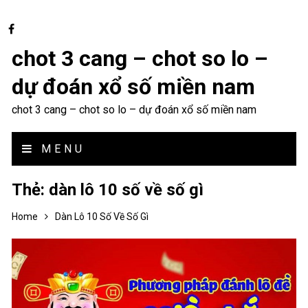
chot 3 cang – chot so lo –
dự đoán xổ số miền nam
chot 3 cang – chot so lo – dự đoán xổ số miền nam
MENU
Thẻ:
dàn lô 10 số về số gì
Home
Dàn Lô 10 Số Về Số Gì